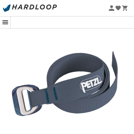
Letnie promocje 🔥 -5% DODATKOWO przy zakupie 2
produktów*, kod Summer5