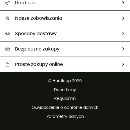
Hardloop
Śledzenie przesyłki
O nas
Zwrot artykułów i zwrot środków
Nasze zobowiązania
HardGuides
Przewodnik po rozmiarach
Nasz ślad węglowy
Ambasadorzy
Sposoby dostawy
Neutralność węglowa
Wybrane produkty eko
Bezpieczne zakupy
Proste zakupy online
Darmowa dostawa od 750 zł
© Hardloop 2026
100 dni na bezpłatny zwrot
Dane firmy
obsługi klienta
Regulamin
Oświadczenie o ochronie danych
Parametry danych