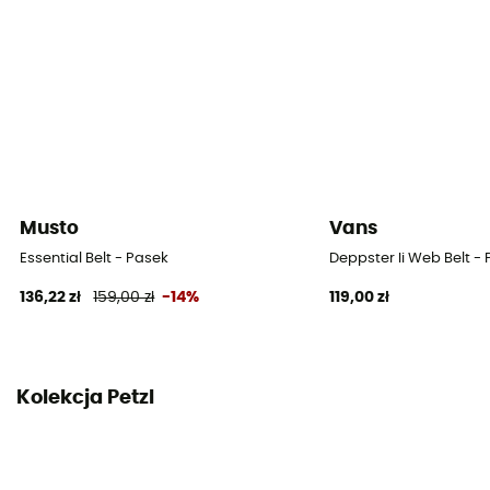
Musto
Vans
Essential Belt - Pasek
Deppster Ii Web Belt -
136,22 zł
159,00 zł
-14%
119,00 zł
Kolekcja Petzl