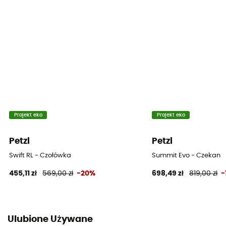
Projekt eko
Projekt eko
Petzl
Petzl
Swift RL - Czołówka
Summit Evo - Czekan
455,11 zł
569,00 zł
-20%
698,49 zł
819,00 zł
-
Ulubione Używane