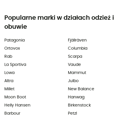
Popularne marki w działach odzież i
obuwie
Patagonia
Fjällräven
Ortovox
Columbia
Rab
Scarpa
La Sportiva
Vaude
Lowa
Mammut
Altra
Julbo
Millet
New Balance
Moon Boot
Hanwag
Helly Hansen
Birkenstock
Barbour
Petzl