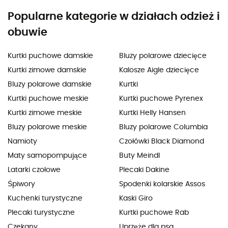
Popularne kategorie w działach odzież i
obuwie
Kurtki puchowe damskie
Bluzy polarowe dziecięce
Kurtki zimowe damskie
Kalosze Aigle dziecięce
Bluzy polarowe damskie
Kurtki
Kurtki puchowe meskie
Kurtki puchowe Pyrenex
Kurtki zimowe meskie
Kurtki Helly Hansen
Bluzy polarowe meskie
Bluzy polarowe Columbia
Namioty
Czołówki Black Diamond
Maty samopompujące
Buty Meindl
Latarki czołowe
Plecaki Dakine
Śpiwory
Spodenki kolarskie Assos
Kuchenki turystyczne
Kaski Giro
Plecaki turystyczne
Kurtki puchowe Rab
Czekany
Uprzęże dla psa