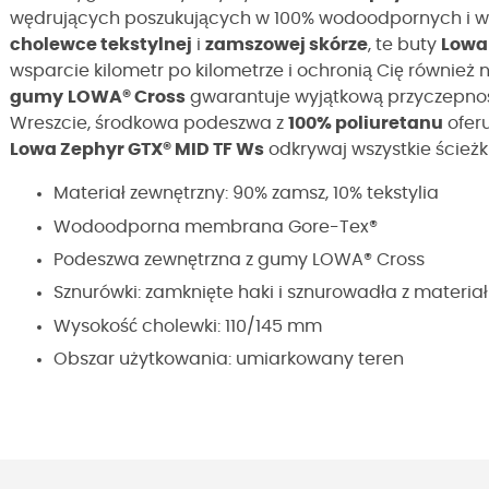
wędrujących poszukujących w 100% wodoodpornych i wsz
cholewce tekstylnej
i
zamszowej skórze
, te buty
Lowa
wsparcie kilometr po kilometrze i ochronią Cię również
gumy
LOWA® Cross
gwarantuje wyjątkową przyczepno
Wreszcie, środkowa podeszwa z
100% poliuretanu
oferu
Lowa Zephyr GTX® MID TF Ws
odkrywaj wszystkie ścieżk
Materiał zewnętrzny: 90% zamsz, 10% tekstylia
Wodoodporna membrana Gore-Tex®
Podeszwa zewnętrzna z gumy LOWA® Cross
Sznurówki: zamknięte haki i sznurowadła z materia
Wysokość cholewki: 110/145 mm
Obszar użytkowania: umiarkowany teren