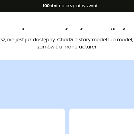
 promocje 🔥 -5% DODATKOWO przy zakupie 2 produktów*, kod 
100 dni
na bezpłatny zwrot
Ten produkt nie jest już dostępny
sz, nie jest już dostępny. Chodzi o stary model lub model
zamówić u manufacturer