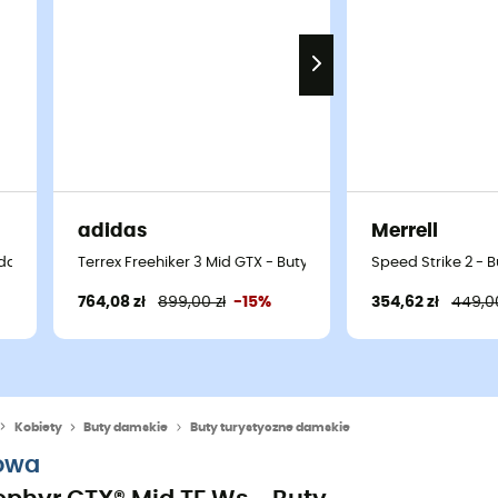
adidas
Merrell
 damskie
Terrex Freehiker 3 Mid GTX - Buty turystyczne damskie
Speed Strike 2 - 
764,08 zł
899,00 zł
-15%
354,62 zł
449,00
Kobiety
Buty damskie
Buty turystyczne damskie
owa