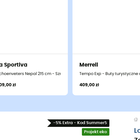
a Sportiva
Merrell
czne damskie
choenveters Nepal 215 cm - Sznurówki
Tempo Exp - Buty turystyczne
09,00 zł
409,00 zł
-5% Extra - Kod Summer5
L
Projekt eko