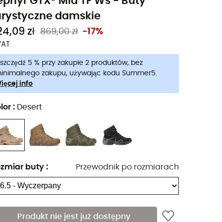
ephyr GTX® Mid TF Ws - Buty
urystyczne damskie
24,09 zł
869,00 zł
-17%
VAT
szczędź 5 % przy zakupie 2 produktów, bez
inimalnego zakupu, używając kodu Summer5.
ięcej info
lor
:
Desert
zmiar buty
:
Przewodnik po rozmiarach
Produkt nie jest już dostępny