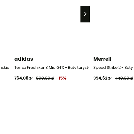
adidas
Merrell
mskie
Terrex Freehiker 3 Mid GTX - Buty turystyczne damskie
Speed Strike 2 - But
764,08 zł
899,00 zł
-15%
354,62 zł
449,00 zł