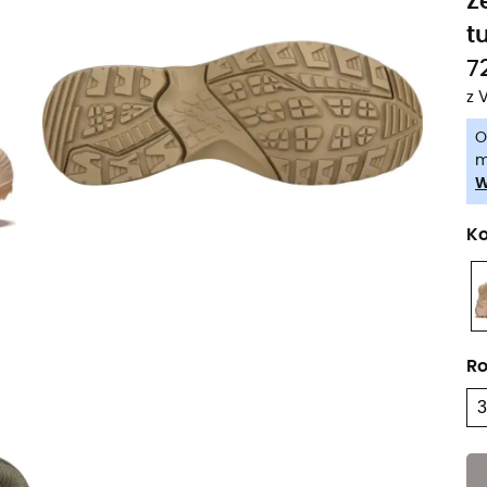
Z
t
7
z 
O
m
W
Ko
Ro