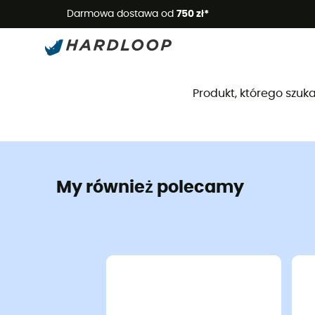
Letnie
Darmowa dostawa od
750 zł*
Produkt, którego szuka
My również polecamy