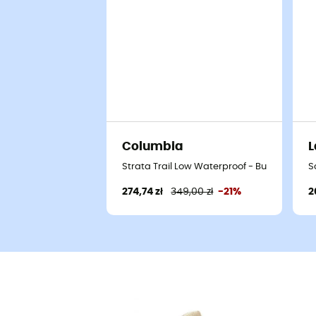
Columbia
L
Strata Trail Low Waterproof - Buty turysty
S
274,74 zł
349,00 zł
-21%
2