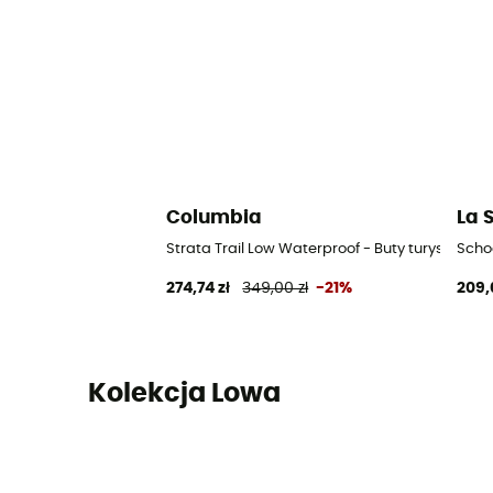
Columbia
La 
Strata Trail Low Waterproof - Buty turystyczn
Scho
274,74 zł
349,00 zł
-21%
209,
Kolekcja Lowa