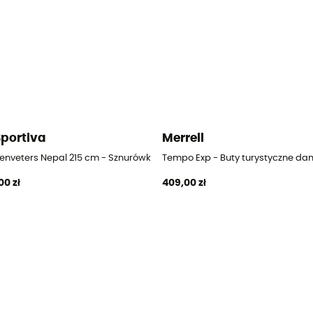
Sportiva
Merrell
e damskie
enveters Nepal 215 cm - Sznurówki
Tempo Exp - Buty turystyczne da
00 zł
409,00 zł