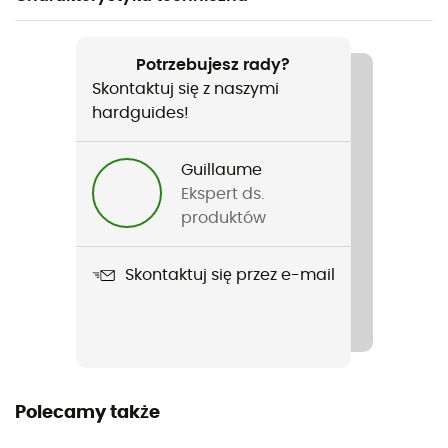
Polecane dla
Turystyka piesza / Wspinaczka lodowa / Trekking /
Potrzebujesz rady?
Alpinizm / Wędrówki po lodowcach
Skontaktuj się z naszymi
hardguides!
Rodzaj
Mężczyźni / Kobiety
Guillaume
Ekspert ds.
Ciężar
produktów
198 g
Skontaktuj się przez e-mail
Nazwa produktu
Kangri GTX Gaiter
Etykieta
Z recyklingu / PFC-Free
Polecamy także