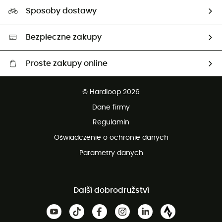
Nasz ślad węglowy
Ambasadorzy
Sposoby dostawy
Neutralność węglowa
Wybrane produkty eko
Bezpieczne zakupy
Proste zakupy online
Darmowa dostawa od 750 zł
© Hardloop 2026
100 dni na bezpłatny zwrot
Dane firmy
obsługi klienta
Regulamin
Oświadczenie o ochronie danych
Parametry danych
Další dobrodružství