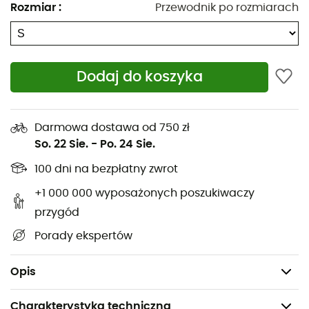
Rozmiar
:
Przewodnik po rozmiarach
Wzmocniona kostka
Pasek TPU pod stopą
Zaprojektowane, aby pasować do butów
Dodaj do koszyka
trekkingowych/alpejskich
Zapięcie z przodu bez zamka błyskawicznego, na
rzep
Darmowa dostawa od 750 zł
So. 22 Sie.
-
Po. 24 Sie.
Główny materiał: Gore-Tex® Performance 3
100 dni na bezpłatny zwrot
warstwy - 70D, z membraną ePE i bez PFC DWR (133
g/m²) - 100% poliamid
+1 000 000 wyposażonych poszukiwaczy
przygód
Wodoodporność: 28 000 mm
Porady ekspertów
Konstrukcja z ograniczoną liczbą szwów
Waga: 198 g
Opis
Charakterystyka techniczna