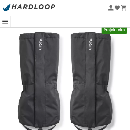
Letnie promocje 🔥 -5% DODATKOWO przy zakupie 2
produktów*, kod Summer5
-5% Extra - Kod Summer5
Projekt eko
Chmury grożą, wiatr się wzmaga, śnieg staje się głębszy,
ale Twoja chęć przygody nie słabnie: to idealny
scenariusz, aby założyć
unisexowe stuptuty górskie
Kangri GTX Gaiter
od
Rab
. Zaprojektowane z myślą o
najbardziej wymagających terenach, te towarzyszki
Twoich
wędrówek alpejskich
są
wzmocnione na
wysokości kostek
, aby sprostać wyzwaniom skał i
raków. Nawet najbardziej kapryśna pogoda nie będzie
miała ostatniego słowa dzięki technologii
Gore-Tex®