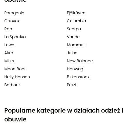
Patagonia
Fjällräven
Ortovox
Columbia
Rab
Scarpa
La Sportiva
Vaude
Lowa
Mammut
Altra
Julbo
Millet
New Balance
Moon Boot
Hanwag
Helly Hansen
Birkenstock
Barbour
Petzl
Popularne kategorie w działach odzież i
obuwie