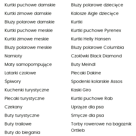
Kurtki puchowe damskie
Bluzy polarowe dziecięce
Kurtki zimowe damskie
Kalosze Aigle dziecięce
Bluzy polarowe damskie
Kurtki
Kurtki puchowe meskie
Kurtki puchowe Pyrenex
Kurtki zimowe meskie
Kurtki Helly Hansen
Bluzy polarowe meskie
Bluzy polarowe Columbia
Namioty
Czołówki Black Diamond
Maty samopompujące
Buty Meindl
Latarki czołowe
Plecaki Dakine
Śpiwory
Spodenki kolarskie Assos
Kuchenki turystyczne
Kaski Giro
Plecaki turystyczne
Kurtki puchowe Rab
Czekany
Uprzęże dla psa
Buty turystyczne
Smycze dla psa
Buty trailowe
Torby rowerowe na bagażnik
Ortlieb
Buty do biegania