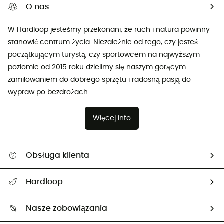
O nas
W Hardloop jesteśmy przekonani, że ruch i natura powinny
stanowić centrum życia. Niezależnie od tego, czy jesteś
początkującym turystą, czy sportowcem na najwyższym
poziomie od 2015 roku dzielimy się naszym gorącym
zamiłowaniem do dobrego sprzętu i radosną pasją do
wypraw po bezdrożach.
Więcej info
Obsługa klienta
Pomoc i kontakt
Hardloop
Śledzenie przesyłki
O nas
Zwrot artykułów i zwrot środków
Nasze zobowiązania
HardGuides
Przewodnik po rozmiarach