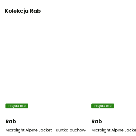
Kolekcja Rab
Projekt eko
Projekt eko
Rab
Rab
Microlight Alpine Jacket - Kurtka puchowa meski
Microlight Alpine Jac