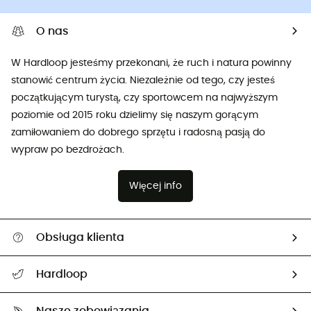
O nas
W Hardloop jesteśmy przekonani, że ruch i natura powinny
stanowić centrum życia. Niezależnie od tego, czy jesteś
początkującym turystą, czy sportowcem na najwyższym
poziomie od 2015 roku dzielimy się naszym gorącym
zamiłowaniem do dobrego sprzętu i radosną pasją do
wypraw po bezdrożach.
Więcej info
Obsługa klienta
Pomoc i kontakt
Hardloop
Śledzenie przesyłki
O nas
Zwrot artykułów i zwrot środków