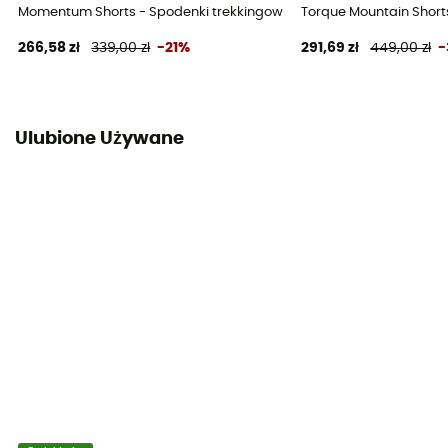
Momentum Shorts - Spodenki trekkingowe męskie
Torque Mountain Short
266,58 zł
339,00 zł
-21%
291,69 zł
449,00 zł
-
Ulubione Używane