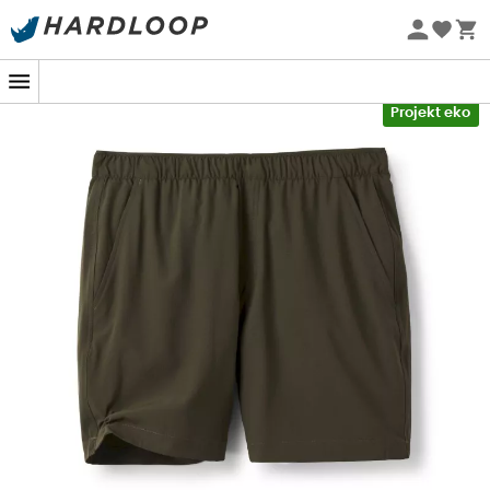
Letnie promocje 🔥 -5% DODATKOWO przy zakupie 2
produktów*, kod Summer5
-5% Extra - Kod Summer5
Projekt eko
W samym środku wspinaczki, gdy słońce delikatnie