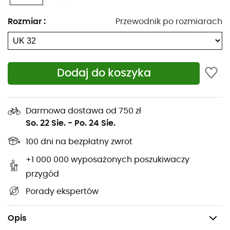
jesteś miłośnikiem wielkich przestrzeni, czy
początkującym odkrywcą, te spodenki zostały
Rozmiar
:
Przewodnik po rozmiarach
zaprojektowane, aby ułatwić ci życie, jednocześnie
maksymalizując przyjemność. Gotowy, aby odkryć góry
na nowo, z pełnym stylu wdziękiem?
Dodaj do koszyka
Lekki, częściowo elastyczny pas
2 otwarte kieszenie na dłonie
Darmowa dostawa od 750 zł
Ukryta kieszeń z tyłu
So. 22 Sie.
-
Po. 24 Sie.
Haftowane logo Rab® z tyłu
100 dni na bezpłatny zwrot
Długość nogawki: 6"
+1 000 000 wyposażonych poszukiwaczy
przygód
Materiał główny: 90% poliester, 10% elastan
Porady ekspertów
Materiał dodatkowy: 86% poliester, 14% elastan
Waga: 167 g (rozmiar M)
Opis