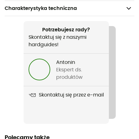
Charakterystyka techniczna
Polecane dla
Turystyka piesza / Trekking / Podróże
Potrzebujesz rady?
Skontaktuj się z naszymi
Rodzaj
hardguides!
Mężczyźni
Antonin
Ciężar
Ekspert ds.
167 g (M)
produktów
Nazwa produktu
Skontaktuj się przez e-mail
Harpur Shorts
Etykieta
Z recyklingu / PFC-Free
Polecamy także