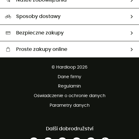
Nasze zobowiązania
HardGuides
Przewodnik po rozmiarach
Nasz ślad węglowy
Ambasadorzy
Sposoby dostawy
Neutralność węglowa
Wybrane produkty eko
Bezpieczne zakupy
Proste zakupy online
Darmowa dostawa od 750 zł
© Hardloop 2026
100 dni na bezpłatny zwrot
Dane firmy
obsługi klienta
Regulamin
Oświadczenie o ochronie danych
Parametry danych
Další dobrodružství