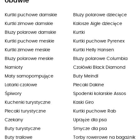
obuwie
Kurtki puchowe damskie
Bluzy polarowe dziecięce
Kurtki zimowe damskie
Kalosze Aigle dziecięce
Bluzy polarowe damskie
Kurtki
Kurtki puchowe meskie
Kurtki puchowe Pyrenex
Kurtki zimowe meskie
Kurtki Helly Hansen
Bluzy polarowe meskie
Bluzy polarowe Columbia
Namioty
Czołówki Black Diamond
Maty samopompujące
Buty Meindl
Latarki czołowe
Plecaki Dakine
Śpiwory
Spodenki kolarskie Assos
Kuchenki turystyczne
Kaski Giro
Plecaki turystyczne
Kurtki puchowe Rab
Czekany
Uprzęże dla psa
Buty turystyczne
Smycze dla psa
Buty trailowe
Torby rowerowe na bagażnik