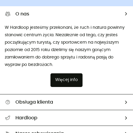
O nas
W Hardloop jesteśmy przekonani, że ruch i natura powinny
stanowić centrum życia. Niezależnie od tego, czy jesteś
początkującym turystą, czy sportowcem na najwyższym
poziomie od 2015 roku dzielimy się naszym gorącym
zamiłowaniem do dobrego sprzętu i radosną pasją do
wypraw po bezdrożach.
Więcej info
Obsługa klienta
Pomoc i kontakt
Hardloop
Śledzenie przesyłki
O nas
Zwrot artykułów i zwrot środków