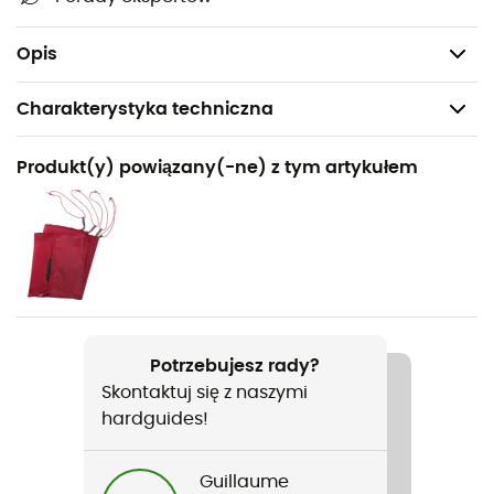
Kompatybilny z uniwersalną podłogą dla 3 osób
(sprzedawana oddzielnie).
Opis
Charakterystyka techniczna
Polecane dla
Produkt(y) powiązany(-ne) z tym artykułem
Turystyka piesza / Trekking / Biwakowanie
Rodzaj
Mężczyźni / Kobiety
Ciężar
2 360 g / 2 200 g
Potrzebujesz rady?
Skontaktuj się z naszymi
Nazwa produktu
hardguides!
Hubba Hubba HD 3P
Pora roku
Guillaume