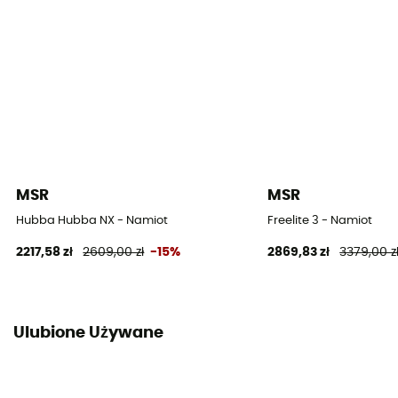
Wodoodporność podłogi (mm)
6 000 mm
Materiały dachu
20D ripstop nylon
Materiały sypialni
20D polyester
MSR
MSR
Hubba Hubba NX - Namiot
Freelite 3 - Namiot
Materiały podłogi
2217,58 zł
2609,00 zł
-15%
2869,83 zł
3379,00 z
30D ripstop nylon
Podkład pod namiot
Bez kosztu dostawy
Ulubione Używane