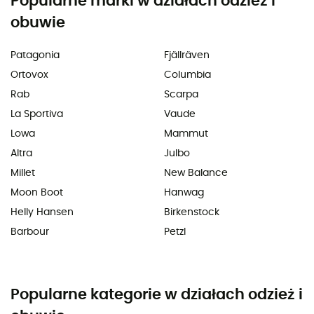
Popularne marki w działach odzież i
obuwie
Patagonia
Fjällräven
Ortovox
Columbia
Rab
Scarpa
La Sportiva
Vaude
Lowa
Mammut
Altra
Julbo
Millet
New Balance
Moon Boot
Hanwag
Helly Hansen
Birkenstock
Barbour
Petzl
Popularne kategorie w działach odzież i