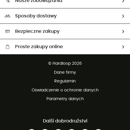
Nasze zobowiązania
HardGuides
Przewodnik po rozmiarach
Nasz ślad węglowy
Ambasadorzy
Sposoby dostawy
Neutralność węglowa
Wybrane produkty eko
Bezpieczne zakupy
Proste zakupy online
Darmowa dostawa od 750 zł
© Hardloop 2026
100 dni na bezpłatny zwrot
Dane firmy
obsługi klienta
Regulamin
Oświadczenie o ochronie danych
Parametry danych
Další dobrodružství