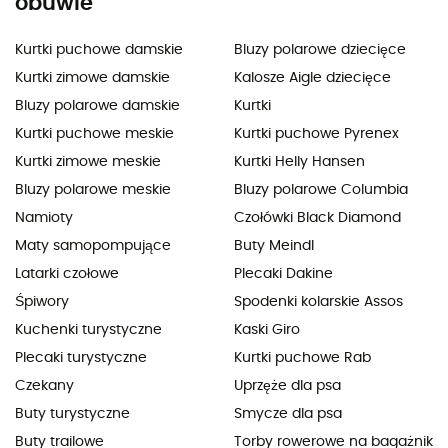
obuwie
Kurtki puchowe damskie
Bluzy polarowe dziecięce
Kurtki zimowe damskie
Kalosze Aigle dziecięce
Bluzy polarowe damskie
Kurtki
Kurtki puchowe meskie
Kurtki puchowe Pyrenex
Kurtki zimowe meskie
Kurtki Helly Hansen
Bluzy polarowe meskie
Bluzy polarowe Columbia
Namioty
Czołówki Black Diamond
Maty samopompujące
Buty Meindl
Latarki czołowe
Plecaki Dakine
Śpiwory
Spodenki kolarskie Assos
Kuchenki turystyczne
Kaski Giro
Plecaki turystyczne
Kurtki puchowe Rab
Czekany
Uprzęże dla psa
Buty turystyczne
Smycze dla psa
Buty trailowe
Torby rowerowe na bagażnik