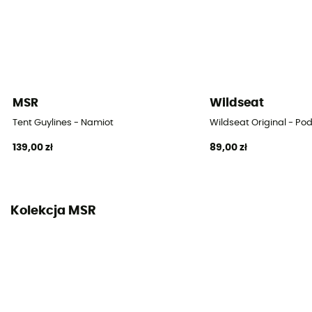
2
Zajmowana powierzchnia
4,35 m²
Liczba przedsionków
MSR
Wildseat
2
Tent Guylines - Namiot
Wildseat Original - P
Powierzchnia przedsionków
139,00 zł
89,00 zł
1,58 m²
Dach
Dwuosobowy
Kolekcja MSR
Materiał prętów
Aluminium
Wodoodporność dachu (mm)
3 000 mm