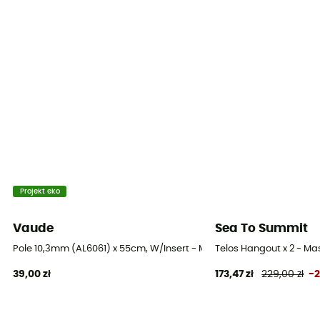
Projekt eko
Vaude
Sea To Summit
Pole 10,3mm (AL6061) x 55cm, W/Insert - Maszty kempingowe
Telos Hangout x 2 - M
39,00 zł
173,47 zł
229,00 zł
-