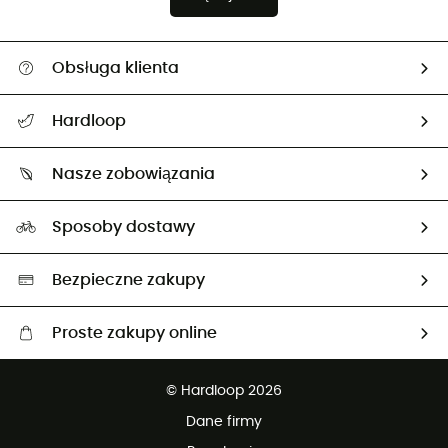
Obsługa klienta
Pomoc i kontakt
Hardloop
Śledzenie przesyłki
O nas
Zwrot artykułów i zwrot środków
Nasze zobowiązania
HardGuides
Przewodnik po rozmiarach
Nasz ślad węglowy
Ambasadorzy
Sposoby dostawy
Neutralność węglowa
Wybrane produkty eko
Bezpieczne zakupy
Proste zakupy online
Darmowa dostawa od 750 zł
© Hardloop 2026
100 dni na bezpłatny zwrot
Dane firmy
obsługi klienta