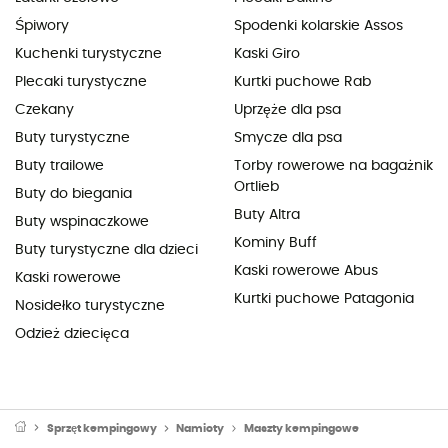
Śpiwory
Spodenki kolarskie Assos
Kuchenki turystyczne
Kaski Giro
Plecaki turystyczne
Kurtki puchowe Rab
Czekany
Uprzęże dla psa
Buty turystyczne
Smycze dla psa
Buty trailowe
Torby rowerowe na bagażnik
Ortlieb
Buty do biegania
Buty Altra
Buty wspinaczkowe
Kominy Buff
Buty turystyczne dla dzieci
Kaski rowerowe Abus
Kaski rowerowe
Kurtki puchowe Patagonia
Nosidełko turystyczne
Odzież dziecięca
Sprzęt kempingowy
Namioty
Maszty kempingowe