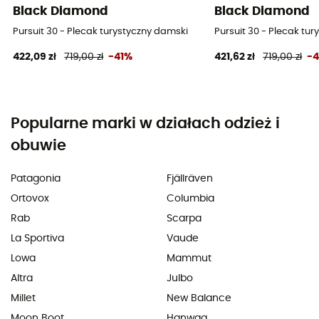
Black Diamond
Black Diamond
Pursuit 30 - Plecak turystyczny damski
Pursuit 30 - Plecak tu
422,09 zł
719,00 zł
-41%
421,62 zł
719,00 zł
-
Popularne marki w działach odzież i
obuwie
Patagonia
Fjällräven
Ortovox
Columbia
Rab
Scarpa
La Sportiva
Vaude
Lowa
Mammut
Altra
Julbo
Millet
New Balance
Moon Boot
Hanwag