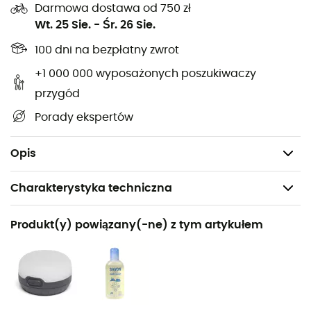
insertowi. Wymiana staje się dziecinnie prosta, nawet
Darmowa dostawa od 750 zł
początkujący sobie poradzą! I to nie wszystko, ponieważ
Wt. 25 Sie.
-
Śr. 26 Sie.
jego
ekologiczna produkcja
szanuje nasz ulubiony plac
100 dni na bezpłatny zwrot
zabaw: naturę.
+1 000 000 wyposażonych poszukiwaczy
Gotowy, aby ponownie zdobywać szczyty bez obaw o
przygód
potknięcia? Ten maszt kempingowy to Twój najlepszy
Porady ekspertów
sprzymierzeniec na spokojne noce pod gwiazdami, z
dala od materialnych trosk. Dzięki niemu każdy biwak
staje się chwilą czystej magii!
Opis
Charakterystyka techniczna
Nazwa produktu
Produkt(y) powiązany(-ne) z tym artykułem
Pole 12mm (AL7001) x 55cm, W/Insert