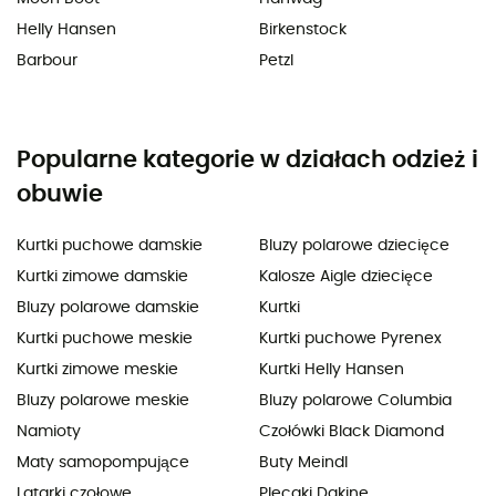
Helly Hansen
Birkenstock
Barbour
Petzl
Popularne kategorie w działach odzież i
obuwie
Kurtki puchowe damskie
Bluzy polarowe dziecięce
Kurtki zimowe damskie
Kalosze Aigle dziecięce
Bluzy polarowe damskie
Kurtki
Kurtki puchowe meskie
Kurtki puchowe Pyrenex
Kurtki zimowe meskie
Kurtki Helly Hansen
Bluzy polarowe meskie
Bluzy polarowe Columbia
Namioty
Czołówki Black Diamond
Maty samopompujące
Buty Meindl
Latarki czołowe
Plecaki Dakine