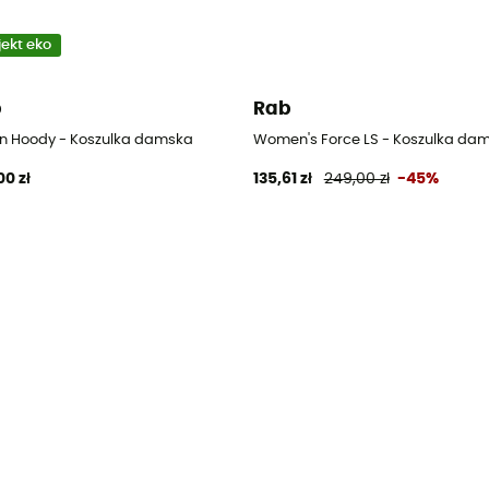
jekt eko
b
Rab
lin Hoody - Koszulka damska
Women's Force LS - Koszulka da
00 zł
135,61 zł
249,00 zł
-45%