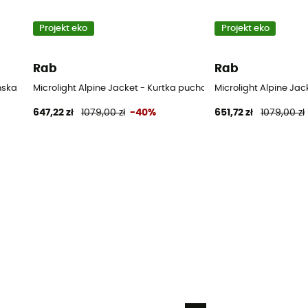
Projekt eko
Projekt eko
Rab
Rab
mska
Microlight Alpine Jacket - Kurtka puchowa meski
Microlight Alpine Ja
647,22 zł
1079,00 zł
-40%
651,72 zł
1079,00 zł