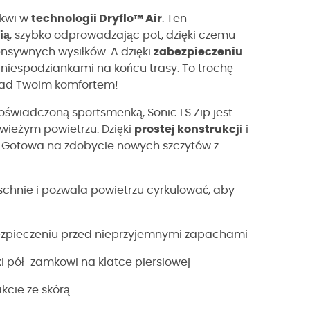
tkwi w
technologii Dryflo™ Air
. Ten
ią
, szybko odprowadzając pot, dzięki czemu
nsywnych wysiłków. A dzięki
zabezpieczeniu
i niespodziankami na końcu trasy. To trochę
 nad Twoim komfortem!
doświadczoną sportsmenką, Sonic LS Zip jest
wieżym powietrzu. Dzięki
prostej konstrukcji
i
. Gotowa na zdobycie nowych szczytów z
schnie i pozwala powietrzu cyrkulować, aby
abezpieczeniu przed nieprzyjemnymi zapachami
ki pół-zamkowi na klatce piersiowej
kcie ze skórą