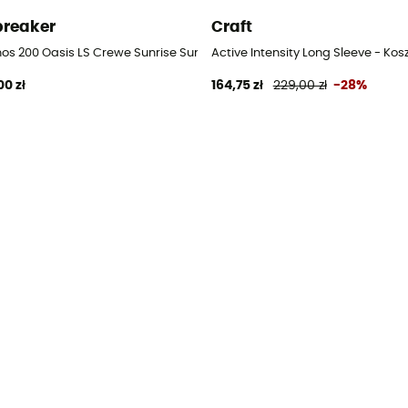
breaker
Craft
nos 200 Oasis LS Crewe Sunrise Summit - Swetry z wełny merynosa da
Active Intensity Long Sleeve - K
00 zł
164,75 zł
229,00 zł
-28%