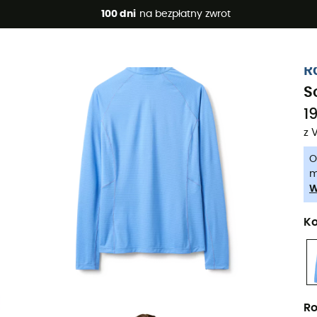
 promocje 🔥 -5% DODATKOWO przy zakupie 2 produktów*, kod 
100 dni
na bezpłatny zwrot
-5% Extra - Kod Summer5
R
S
19
z 
O
m
W
Ko
Ro