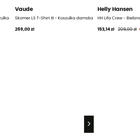
Vaude
Helly Hansen
mski
oszulka damska
Skomer LS T-Shirt III - Koszulka damska
HH Lifa Crew - Bieli
269,00 zł
153,14 zł
209,00 zł