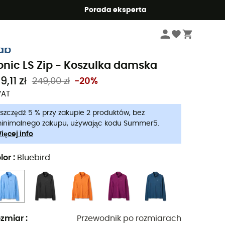
Summer5
Porada eksperta
Kobiety
Odzież damskie
Bielizna męska
Bielizna techniczna damska
ab
onic LS Zip - Koszulka damska
9,11 zł
249,00 zł
-20%
VAT
szczędź 5 % przy zakupie 2 produktów, bez
inimalnego zakupu, używając kodu Summer5.
ięcej info
lor
:
Bluebird
zmiar
:
Przewodnik po rozmiarach