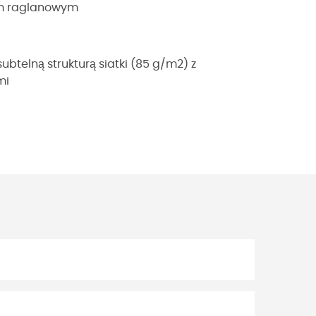
om raglanowym
ubtelną strukturą siatki (85 g/m2) z
mi