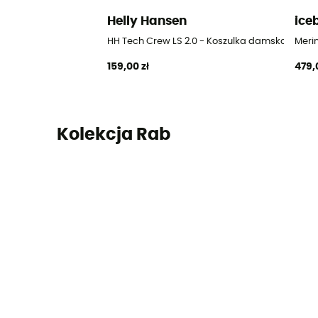
Helly Hansen
ice
HH Tech Crew LS 2.0 - Koszulka damska
Meri
159,00 zł
479,
Kolekcja Rab