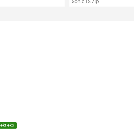
Sonic LS Zip
jekt eko