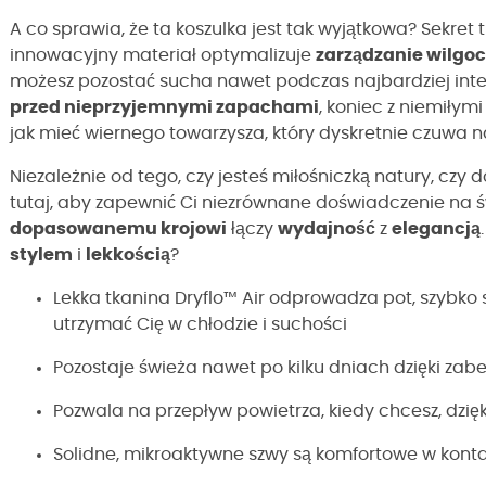
A co sprawia, że ta koszulka jest tak wyjątkowa? Sekret 
innowacyjny materiał optymalizuje
zarządzanie wilgoc
możesz pozostać sucha nawet podczas najbardziej inte
przed nieprzyjemnymi zapachami
, koniec z niemiłym
jak mieć wiernego towarzysza, który dyskretnie czuwa
Niezależnie od tego, czy jesteś miłośniczką natury, czy 
tutaj, aby zapewnić Ci niezrównane doświadczenie na ś
dopasowanemu krojowi
łączy
wydajność
z
elegancją
stylem
i
lekkością
?
Lekka tkanina Dryflo™ Air odprowadza pot, szybko 
utrzymać Cię w chłodzie i suchości
Pozostaje świeża nawet po kilku dniach dzięki z
Pozwala na przepływ powietrza, kiedy chcesz, dzię
Solidne, mikroaktywne szwy są komfortowe w konta