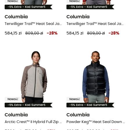
Nowość
Nowość
-5% Extra - Kod Summer5
-5% Extra - Kod Summer5
Columbia
Columbia
Terwilliger Trail™ Heat Seal Jacket - Kurtka męski
Terwilliger Trail™ Heat Seal Jacket - Kurtka męski
584,15 zł
809,00 zł
-
28
%
584,15 zł
809,00 zł
-
28
%
Nowość
Nowość
-5% Extra - Kod Summer5
-5% Extra - Kod Summer5
Columbia
Columbia
Arctic Crest™ II Hybrid Full Zip - Kurtki hybrydowe damskie
Powder Keg™ Heat Seal Down Vest - Bezrękawnik puchowy męski