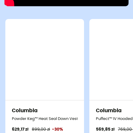
Columbia
Columbia
Powder Keg™ Heat Seal Down Vest - Bezrękawnik puchowy męs
Puffect™ IV Hooded
629,17 zł
899,00 zł
-30%
569,85 zł
769,00 