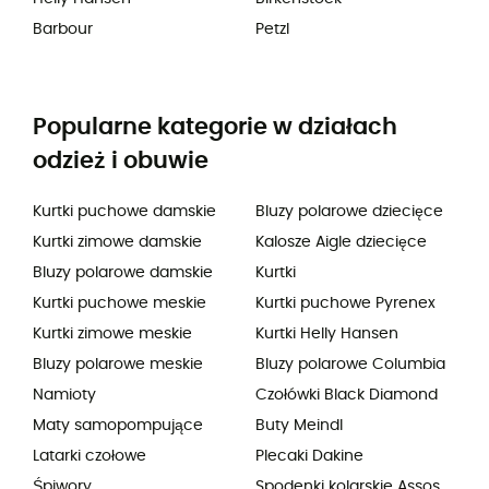
Barbour
Petzl
Popularne kategorie w działach
odzież i obuwie
Kurtki puchowe damskie
Bluzy polarowe dziecięce
Kurtki zimowe damskie
Kalosze Aigle dziecięce
Bluzy polarowe damskie
Kurtki
Kurtki puchowe meskie
Kurtki puchowe Pyrenex
Kurtki zimowe meskie
Kurtki Helly Hansen
Bluzy polarowe meskie
Bluzy polarowe Columbia
Namioty
Czołówki Black Diamond
Maty samopompujące
Buty Meindl
Latarki czołowe
Plecaki Dakine
Śpiwory
Spodenki kolarskie Assos