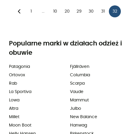
1
10
20
29
30
31
32
...
Popularne marki w działach odzież i
obuwie
Patagonia
Fjällräven
Ortovox
Columbia
Rab
Scarpa
La Sportiva
Vaude
Lowa
Mammut
Altra
Julbo
Millet
New Balance
Moon Boot
Hanwag
Helly Hansen
Birkenstock