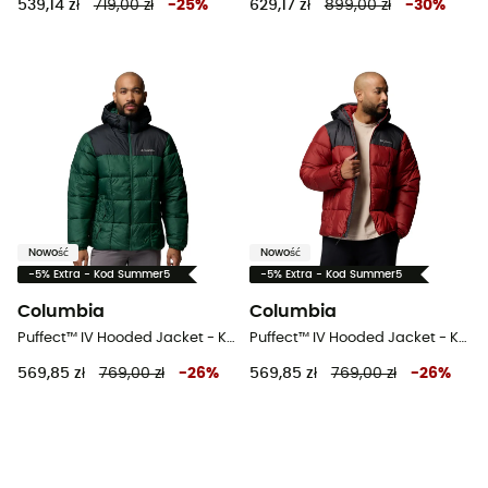
539,14 zł
719,00 zł
-
25
%
629,17 zł
899,00 zł
-
30
%
Nowość
Nowość
-5% Extra - Kod Summer5
-5% Extra - Kod Summer5
Columbia
Columbia
Puffect™ IV Hooded Jacket - Kurtka męski
Puffect™ IV Hooded Jacket - Kurtka męski
569,85 zł
769,00 zł
-
26
%
569,85 zł
769,00 zł
-
26
%