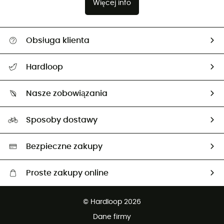
Więcej info
Obsługa klienta
Pomoc i kontakt
Hardloop
Śledzenie przesyłki
O nas
Zwrot artykułów i zwrot środków
Nasze zobowiązania
HardGuides
Przewodnik po rozmiarach
Nasz ślad węglowy
Ambasadorzy
Sposoby dostawy
Neutralność węglowa
Wybrane produkty eko
Bezpieczne zakupy
Proste zakupy online
Darmowa dostawa od 750 zł
© Hardloop 2026
100 dni na bezpłatny zwrot
Dane firmy
obsługi klienta