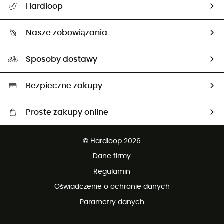
Hardloop
Śledzenie przesyłki
O nas
Zwrot artykułów i zwrot środków
Nasze zobowiązania
HardGuides
Przewodnik po rozmiarach
Nasz ślad węglowy
Ambasadorzy
Sposoby dostawy
Neutralność węglowa
Wybrane produkty eko
Bezpieczne zakupy
Proste zakupy online
Darmowa dostawa od 750 zł
© Hardloop 2026
100 dni na bezpłatny zwrot
Dane firmy
obsługi klienta
Regulamin
Oświadczenie o ochronie danych
Parametry danych