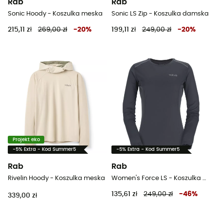
Rab
Rab
Sonic Hoody - Koszulka meska
Sonic LS Zip - Koszulka damska
215,11 zł
269,00 zł
-
20
%
199,11 zł
249,00 zł
-
20
%
Projekt eko
-5% Extra - Kod Summer5
-5% Extra - Kod Summer5
Rab
Rab
Rivelin Hoody - Koszulka meska
Women's Force LS - Koszulka damska
135,61 zł
249,00 zł
-
46
%
339,00 zł