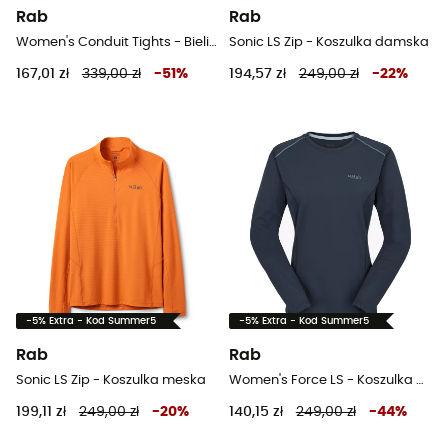
Rab
Rab
Women's Conduit Tights - Bielizna termiczna damska
Sonic LS Zip - Koszulka damska
167,01 zł
339,00 zł
-
51
%
194,57 zł
249,00 zł
-
22
%
-5% Extra - Kod Summer5
-5% Extra - Kod Summer5
Rab
Rab
Sonic LS Zip - Koszulka meska
Women's Force LS - Koszulka damska
199,11 zł
249,00 zł
-
20
%
140,15 zł
249,00 zł
-
44
%