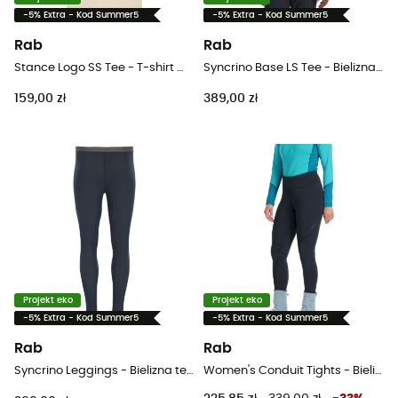
-5% Extra - Kod Summer5
-5% Extra - Kod Summer5
Rab
Rab
Stance Logo SS Tee - T-shirt meski
Syncrino Base LS Tee - Bielizna termiczna męska
159,00 zł
389,00 zł
Projekt eko
Projekt eko
-5% Extra - Kod Summer5
-5% Extra - Kod Summer5
Rab
Rab
Syncrino Leggings - Bielizna termiczna męska
Women's Conduit Tights - Bielizna termiczna damska