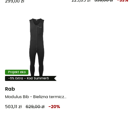
225,85 zł
339,00 zł
-
33
%
299,00 zł
Projekt eko
-5% Extra - Kod Summer5
Rab
Modulus Bib - Bielizna termiczna męska
503,11 zł
629,00 zł
-
20
%