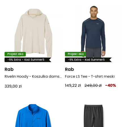
Projekt eko
Projekt eko
-5% Extra - Kod Summer5
-5% Extra - Kod Summer5
Rab
Rab
Rivelin Hoody - Koszulka damska
Force LS Tee - T-shirt meski
149,22 zł
249,00 zł
-
40
%
339,00 zł