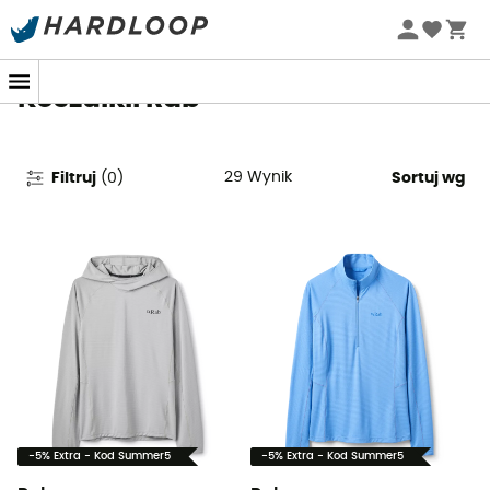
Letnie promocje 🔥 -5% DODATKOWO przy zakupie 2
produktów*, kod Summer5
Koszulkli Rab
29
Wynik
Filtruj
(
0
)
Sortuj wg
-5% Extra - Kod Summer5
-5% Extra - Kod Summer5