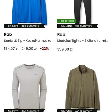
Projekt eko
-5% Extra - Kod Summer5
-5% Extra - Kod Summer5
Rab
Rab
Sonic LS Zip - Koszulka meska
Modulus Tights - Bielizna termiczna męska
194,57 zł
249,00 zł
-
22
%
359,00 zł
-5% Extra - Kod Summer5
-5% Extra - Kod Summer5