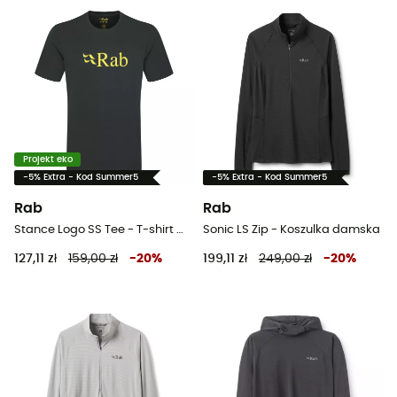
Projekt eko
-5% Extra - Kod Summer5
-5% Extra - Kod Summer5
Rab
Rab
Stance Logo SS Tee - T-shirt meski
Sonic LS Zip - Koszulka damska
127,11 zł
159,00 zł
-
20
%
199,11 zł
249,00 zł
-
20
%