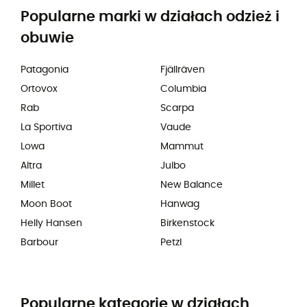
Popularne marki w działach odzież i
obuwie
Patagonia
Fjällräven
Ortovox
Columbia
Rab
Scarpa
La Sportiva
Vaude
Lowa
Mammut
Altra
Julbo
Millet
New Balance
Moon Boot
Hanwag
Helly Hansen
Birkenstock
Barbour
Petzl
Popularne kategorie w działach