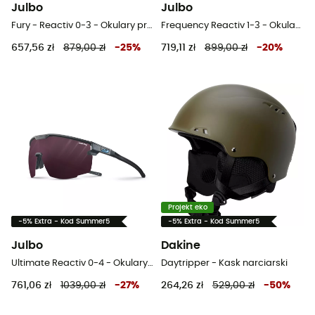
Julbo
Julbo
Fury - Reactiv 0-3 - Okulary przeciwsłoneczne
Frequency Reactiv 1-3 - Okulary przeciwsłoneczne
657,56 zł
879,00 zł
-
25
%
719,11 zł
899,00 zł
-
20
%
Projekt eko
-5% Extra - Kod Summer5
-5% Extra - Kod Summer5
Julbo
Dakine
Ultimate Reactiv 0-4 - Okulary przeciwsłoneczne
Daytripper - Kask narciarski
761,06 zł
1039,00 zł
-
27
%
264,26 zł
529,00 zł
-
50
%