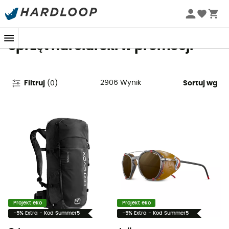
Letnie promocje 🔥 -5% DODATKOWO przy zakupie 2
produktów*, kod Summer5
Sprzęt narciarski w promocji
2906
Wynik
Filtruj
(
0
)
Sortuj wg
Projekt eko
Projekt eko
-5% Extra - Kod Summer5
-5% Extra - Kod Summer5