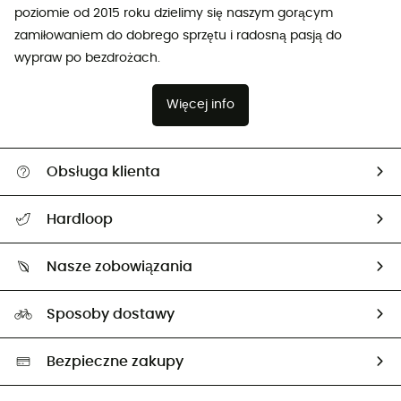
poziomie od 2015 roku dzielimy się naszym gorącym
zamiłowaniem do dobrego sprzętu i radosną pasją do
wypraw po bezdrożach.
Więcej info
Obsługa klienta
Pomoc i kontakt
Hardloop
Śledzenie przesyłki
O nas
Zwrot artykułów i zwrot środków
Nasze zobowiązania
HardGuides
Przewodnik po rozmiarach
Nasz ślad węglowy
Ambasadorzy
Sposoby dostawy
Neutralność węglowa
Wybrane produkty eko
Bezpieczne zakupy