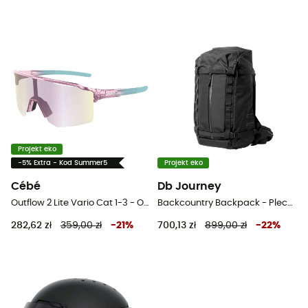
Projekt eko
-5% Extra - Kod Summer5
Projekt eko
Cébé
Db Journey
Outflow 2 Lite Vario Cat 1-3 - Okulary rowerowe
Backcountry Backpack - Plecak narciaski
282,62 zł
359,00 zł
-
21
%
700,13 zł
899,00 zł
-
22
%