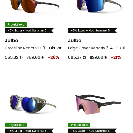
Projekt eko
-5% Extra - Kod Summer5
-5% Extra - Kod Summer5
Julbo
Julbo
Crossline Reactiv 0-3 - Okulary przeciwsłoneczne
Edge Cover Reactiv 2-4 - Okulary przeciwsłoneczne
565,32 zł
769,00 zł
-
26
%
895,37 zł
1129,00 zł
-
21
%
Projekt eko
Projekt eko
-5% Extra - Kod Summer5
-5% Extra - Kod Summer5