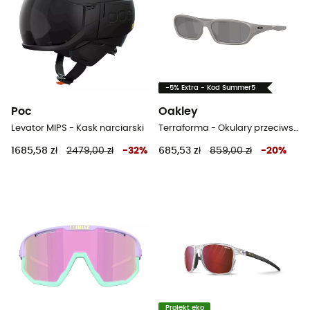
-5% Extra - Kod Summer5
Poc
Oakley
Levator MIPS - Kask narciarski
Terraforma - Okulary przeciwsłoneczne
1685,58 zł
2479,00 zł
-
32
%
685,53 zł
859,00 zł
-
20
%
Projekt eko