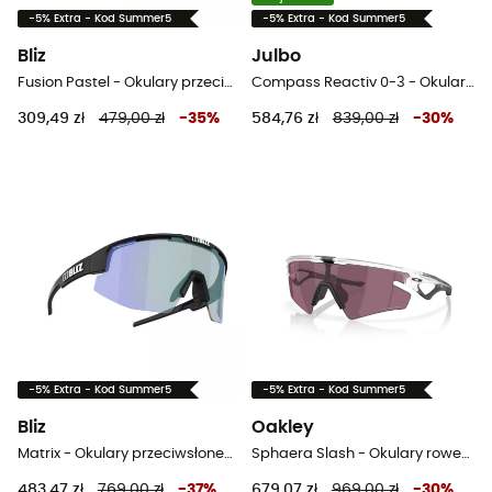
-5% Extra - Kod Summer5
-5% Extra - Kod Summer5
Bliz
Julbo
Fusion Pastel - Okulary przeciwsłoneczne
Compass Reactiv 0-3 - Okulary przeciwsłoneczne
309,49 zł
479,00 zł
-
35
%
584,76 zł
839,00 zł
-
30
%
-5% Extra - Kod Summer5
-5% Extra - Kod Summer5
Bliz
Oakley
Matrix - Okulary przeciwsłoneczne
Sphaera Slash - Okulary rowerowe
483,47 zł
769,00 zł
-
37
%
679,07 zł
969,00 zł
-
30
%