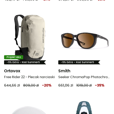
Projekt eko
-5% Extra - Kod Summer5
-5% Extra - Kod Summer5
Ortovox
Smith
Free Rider 22 - Plecak narciaski
Seeker ChromaPop Photochromic 1-3 - Okulary przeciwsłoneczne
644,66 zł
809,00 zł
-
20
%
661,06 zł
1019,00 zł
-
35
%