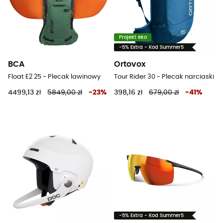
Projekt eko
-5% Extra - Kod Summer5
BCA
Ortovox
Float E2 25 - Plecak lawinowy
Tour Rider 30 - Plecak narciaski
4499,13 zł
5849,00 zł
-
23
%
398,16 zł
679,00 zł
-
41
%
-5% Extra - Kod Summer5