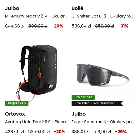
Julbo
Bollé
Millenium Reactiv 2-4 - Okulary przeciwsłoneczne
C-Shifter Cat 0-3 - Okulary rowerowe
644,66 zł
809,00 zł
-
20
%
596,64 zł
859,00 zł
-
31
%
Projekt eko
Projekt eko
-5% Extra - Kod Summer5
Ortovox
Julbo
Avabag Litric Tour 36 S - Plecak lawinowy
Fury - Spectron 3 - Okulary przeciwsłoneczne
4287,11 zł
5359,00 zł
-
20
%
388,01 zł
519,00 zł
-
25
%