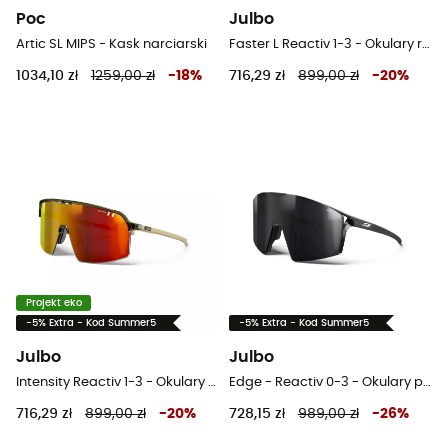
Poc
Julbo
Artic SL MIPS - Kask narciarski
Faster L Reactiv 1-3 - Okulary rowerowe
1034,10 zł
1259,00 zł
-
18
%
716,29 zł
899,00 zł
-
20
%
Projekt eko
-5% Extra - Kod Summer5
-5% Extra - Kod Summer5
Julbo
Julbo
Intensity Reactiv 1-3 - Okulary rowerowe
Edge - Reactiv 0-3 - Okulary przeciwsłoneczne meski
716,29 zł
899,00 zł
-
20
%
728,15 zł
989,00 zł
-
26
%