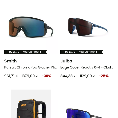
-5% Extra - Kod Summer5
-5% Extra - Kod Summer5
Smith
Julbo
Pursuit ChromaPop Glacier Photochromic - Okulary przeciwsłoneczne
Edge Cover Reactiv 0-4 - Okulary przeciwsłoneczne
961,71 zł
1379,00 zł
-
30
%
844,38 zł
1129,00 zł
-
25
%