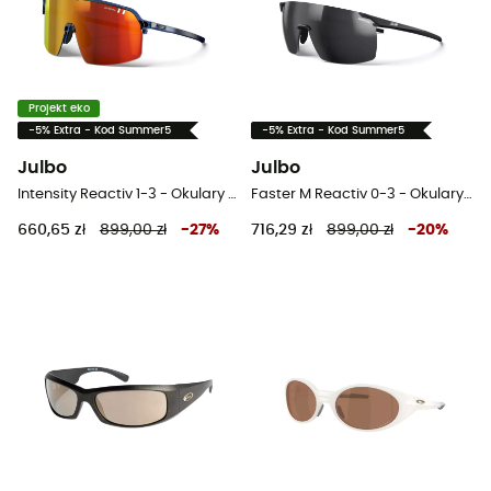
Projekt eko
-5% Extra - Kod Summer5
-5% Extra - Kod Summer5
Julbo
Julbo
Intensity Reactiv 1-3 - Okulary rowerowe
Faster M Reactiv 0-3 - Okulary rowerowe
660,65 zł
899,00 zł
-
27
%
716,29 zł
899,00 zł
-
20
%