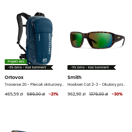
Projekt eko
-5% Extra - Kod Summer5
-5% Extra - Kod Summer5
Ortovox
Smith
Traverse 20 - Plecak skiturowy męski
Hookset Cat 2-3 - Okulary przeciwsłoneczne
465,59 zł
589,00 zł
-
21
%
962,90 zł
1379,00 zł
-
30
%