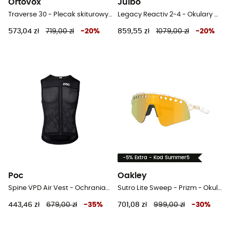
Ortovox
Julbo
Traverse 30 - Plecak skiturowy męski
Legacy Reactiv 2-4 - Okulary przeciwsłoneczne
573,04 zł
719,00 zł
-
20
%
859,55 zł
1079,00 zł
-
20
%
-5% Extra - Kod Summer5
Poc
Oakley
Spine VPD Air Vest - Ochraniacz pleców
Sutro Lite Sweep - Prizm - Okulary rowerowe
443,46 zł
679,00 zł
-
35
%
701,08 zł
999,00 zł
-
30
%