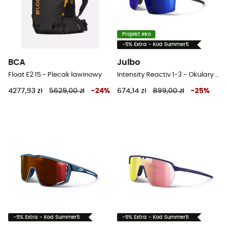
Projekt eko
-5% Extra - Kod Summer5
BCA
Julbo
Float E2 15 - Plecak lawinowy
Intensity Reactiv 1-3 - Okulary rowerowe
4277,93 zł
5629,00 zł
-
24
%
674,14 zł
899,00 zł
-
25
%
-5% Extra - Kod Summer5
-5% Extra - Kod Summer5