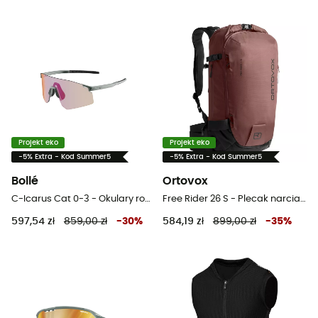
Projekt eko
Projekt eko
-5% Extra - Kod Summer5
-5% Extra - Kod Summer5
Bollé
Ortovox
C-Icarus Cat 0-3 - Okulary rowerowe
Free Rider 26 S - Plecak narciaski
597,54 zł
859,00 zł
-
30
%
584,19 zł
899,00 zł
-
35
%