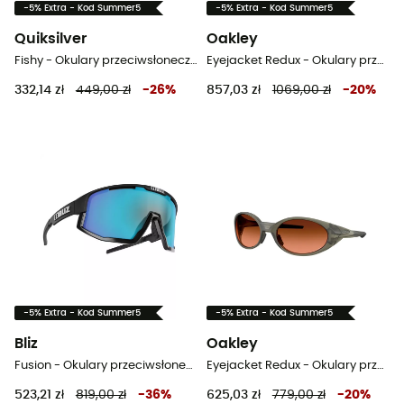
-5% Extra - Kod Summer5
-5% Extra - Kod Summer5
Quiksilver
Oakley
Fishy - Okulary przeciwsłoneczne meski
Eyejacket Redux - Okulary przeciwsłoneczne
332,14 zł
449,00 zł
-
26
%
857,03 zł
1069,00 zł
-
20
%
-5% Extra - Kod Summer5
-5% Extra - Kod Summer5
Bliz
Oakley
Fusion - Okulary przeciwsłoneczne
Eyejacket Redux - Okulary przeciwsłoneczne
523,21 zł
819,00 zł
-
36
%
625,03 zł
779,00 zł
-
20
%