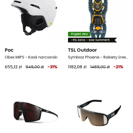
Projekt eko
-5% Extra - Kod Summer5
Poc
TSL Outdoor
Obex MIPS - Kask narciarski
Symbioz Phoenix - Rakiety śnieżne
655,12 zł
949,00 zł
-
31
%
1182,08 zł
1489,00 zł
-
21
%