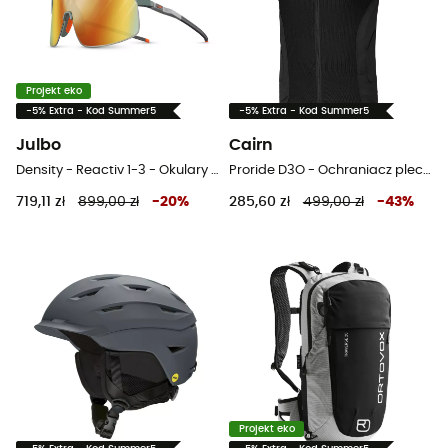
Projekt eko
-5% Extra - Kod Summer5
-5% Extra - Kod Summer5
Julbo
Cairn
Density - Reactiv 1-3 - Okulary przeciwsłoneczne meski
Proride D3O - Ochraniacz pleców
719,11 zł
899,00 zł
-
20
%
285,60 zł
499,00 zł
-
43
%
Projekt eko