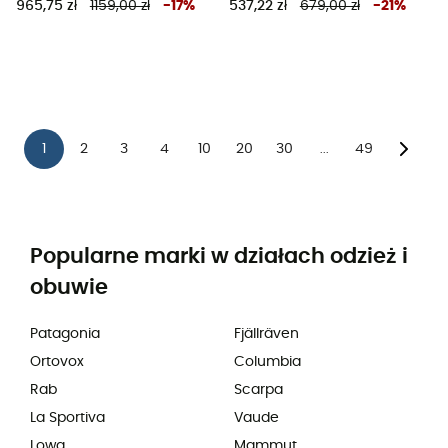
965,75 zł
1159,00 zł
-
17
%
537,22 zł
679,00 zł
-
21
%
1
2
3
4
10
20
30
49
...
Popularne marki w działach odzież i
obuwie
Patagonia
Fjällräven
Ortovox
Columbia
Rab
Scarpa
La Sportiva
Vaude
Lowa
Mammut