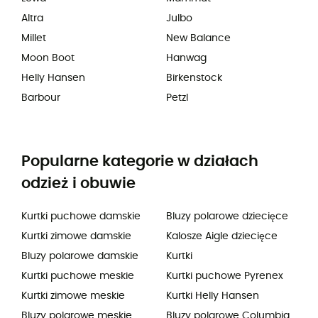
Altra
Julbo
Millet
New Balance
Moon Boot
Hanwag
Helly Hansen
Birkenstock
Barbour
Petzl
Popularne kategorie w działach
odzież i obuwie
Kurtki puchowe damskie
Bluzy polarowe dziecięce
Kurtki zimowe damskie
Kalosze Aigle dziecięce
Bluzy polarowe damskie
Kurtki
Kurtki puchowe meskie
Kurtki puchowe Pyrenex
Kurtki zimowe meskie
Kurtki Helly Hansen
Bluzy polarowe meskie
Bluzy polarowe Columbia