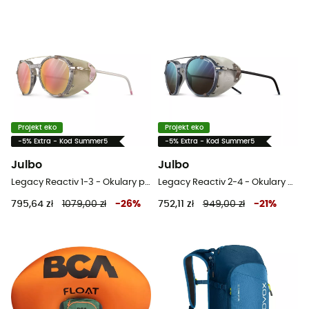
Projekt eko
Projekt eko
-5% Extra - Kod Summer5
-5% Extra - Kod Summer5
Julbo
Julbo
Legacy Reactiv 1-3 - Okulary przeciwsłoneczne
Legacy Reactiv 2-4 - Okulary przeciwsłoneczne
795,64 zł
1079,00 zł
-
26
%
752,11 zł
949,00 zł
-
21
%