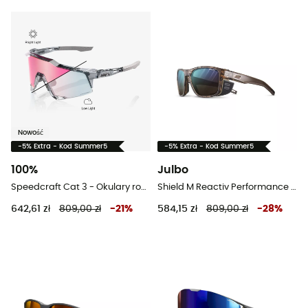
Nowość
-5% Extra - Kod Summer5
-5% Extra - Kod Summer5
100%
Julbo
Speedcraft Cat 3 - Okulary rowerowe
Shield M Reactiv Performance 2-4 - Okulary przeciwsłoneczne
642,61 zł
809,00 zł
-
21
%
584,15 zł
809,00 zł
-
28
%