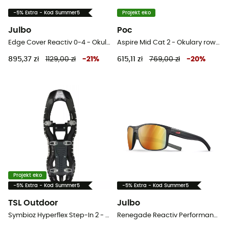
-5% Extra - Kod Summer5
Projekt eko
Julbo
Poc
Edge Cover Reactiv 0-4 - Okulary przeciwsłoneczne
Aspire Mid Cat 2 - Okulary rowerowe
895,37 zł
1129,00 zł
-
21
%
615,11 zł
769,00 zł
-
20
%
Projekt eko
-5% Extra - Kod Summer5
-5% Extra - Kod Summer5
TSL Outdoor
Julbo
Symbioz Hyperflex Step-In 2 - Rakiety śnieżne
Renegade Reactiv Performance 1-3 - Okulary przeciwsłoneczne meski