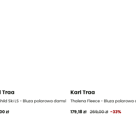
i Traa
Kari Traa
hild Ski LS - Bluza polarowa damska
Thalena Fleece - Bluza polarow
00 zł
179,18 zł
269,00 zł
-33%