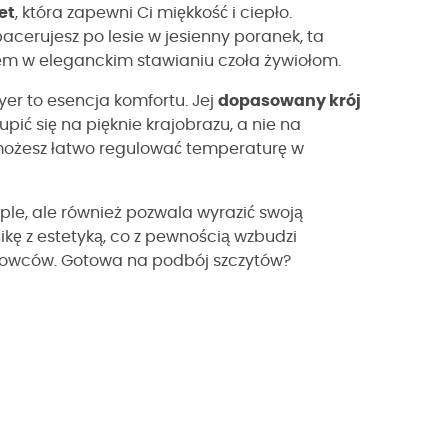
et
, która zapewni Ci miękkość i ciepło.
pacerujesz po lesie w jesienny poranek, ta
m w eleganckim stawianiu czoła żywiołom.
ayer to esencja komfortu. Jej
dopasowany krój
ić się na pięknie krajobrazu, a nie na
możesz łatwo regulować temperaturę w
eple, ale również pozwala wyrazić swoją
ikę z estetyką, co z pewnością wzbudzi
rowców. Gotowa na podbój szczytów?