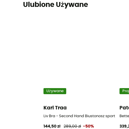
Ulubione Używane
Używane
Pro
Kari Traa
Pat
Liv Bra - Second Hand Biustonosz sportowy - N
Bett
144,50 zł
289,00 zł
-50%
339,2