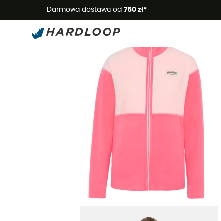
Letnie
Darmowa dostawa od
750 zł*