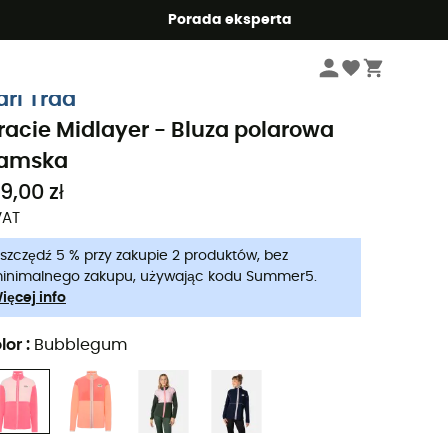
Summer5
Porada eksperta
Kobiety
Kurtki damskie
Bluzy polarowe damskie
ari Traa
racie Midlayer - Bluza polarowa
amska
9,00 zł
VAT
szczędź 5 % przy zakupie 2 produktów, bez
inimalnego zakupu, używając kodu Summer5.
ięcej info
lor
:
Bubblegum