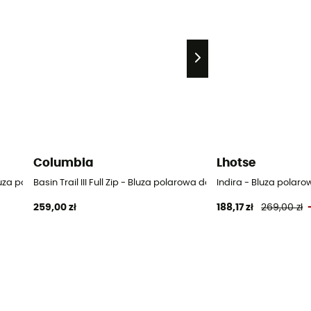
Columbia
Lhotse
Bluza polarowa damska
Basin Trail III Full Zip - Bluza polarowa damska
Indira - Bluza pola
259,00 zł
188,17 zł
269,00 zł