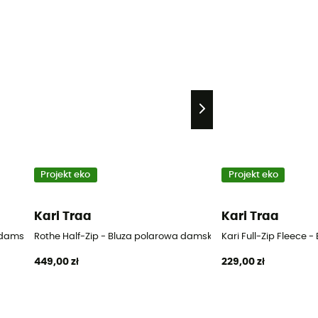
Projekt eko
Projekt eko
Kari Traa
Kari Traa
a damska
Rothe Half-Zip - Bluza polarowa damska
Kari Full-Zip Fleece
449,00 zł
229,00 zł