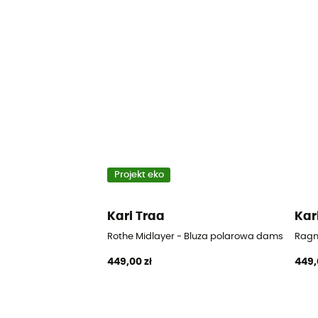
Projekt eko
Kari Traa
Kar
Rothe Midlayer - Bluza polarowa damska
Ragn
449,00 zł
449,