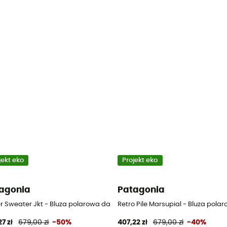
jekt eko
Projekt eko
agonia
Patagonia
iebieski - 90C High Support
er Sweater Jkt - Bluza polarowa damska
Retro Pile Marsupial - Bluza pol
7 zł
679,00 zł
-50%
407,22 zł
679,00 zł
-40%