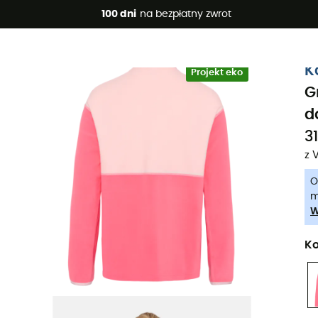
 promocje 🔥 -5% DODATKOWO przy zakupie 2 produktów*, kod 
100 dni
na bezpłatny zwrot
-5% Extra - Kod Summer5
K
Projekt eko
G
d
31
z 
O
m
W
Ko