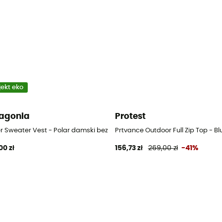
jekt eko
agonia
Protest
er Sweater Vest - Polar damski bez rękawów
Prtvance Outdoor Full Zip Top - 
00 zł
156,73 zł
269,00 zł
-41%