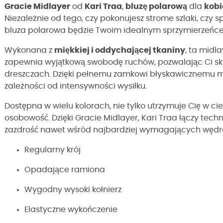
Gracie Midlayer
od
Kari Traa
,
bluzę polarową
dla
kobi
Niezależnie od tego, czy pokonujesz strome szlaki, czy s
bluza polarowa będzie Twoim idealnym sprzymierzeńce
Wykonana z
miękkiej i oddychającej tkaniny
, ta midl
zapewnia wyjątkową swobodę ruchów, pozwalając Ci skup
dreszczach. Dzięki pełnemu zamkowi błyskawicznemu 
zależności od intensywności wysiłku.
Dostępna w wielu kolorach, nie tylko utrzymuje Cię w ci
osobowość. Dzięki Gracie Midlayer, Kari Traa łączy techn
zazdrość nawet wśród najbardziej wymagających węd
Regularny krój
Opadające ramiona
Wygodny wysoki kołnierz
Elastyczne wykończenie