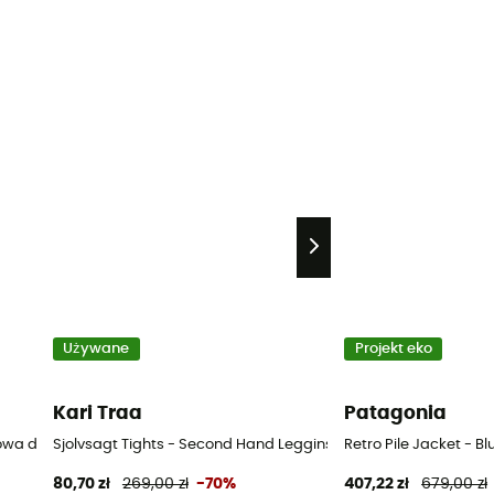
Używane
Projekt eko
Kari Traa
Patagonia
arowa damska
Sjolvsagt Tights - Second Hand Legginsy do biegania damskie
Retro Pile Jacket - 
80,70 zł
269,00 zł
-70%
407,22 zł
679,00 zł