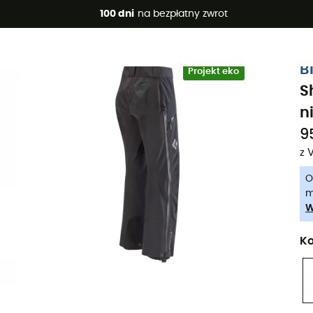
 promocje 🔥 -5% DODATKOWO przy zakupie 2 produktów*, kod 
100 dni
na bezpłatny zwrot
-5% Extra - Kod Summer5
B
Projekt eko
S
n
95
z 
O
m
W
Ko