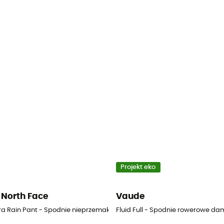
Projekt eko
 North Face
Vaude
alne damskie
ra Rain Pant - Spodnie nieprzemakalne damskie
Fluid Full - Spodnie rowerowe da