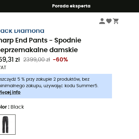
Summer5
Porada eksperta
Kobiety
Odzież damskie
Spodnie damskie
Spodnie nieprzemakalne 
lack Diamond
harp End Pants - Spodnie
ieprzemakalne damskie
9,31 zł
2399,00 zł
-60%
VAT
szczędź 5 % przy zakupie 2 produktów, bez
inimalnego zakupu, używając kodu Summer5.
ięcej info
lor
:
Black