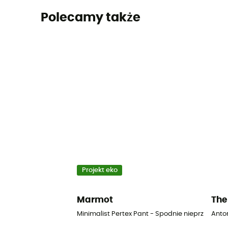
Polecamy także
Projekt eko
Marmot
The
Minimalist Pertex Pant - Spodnie nieprzemak
Anto