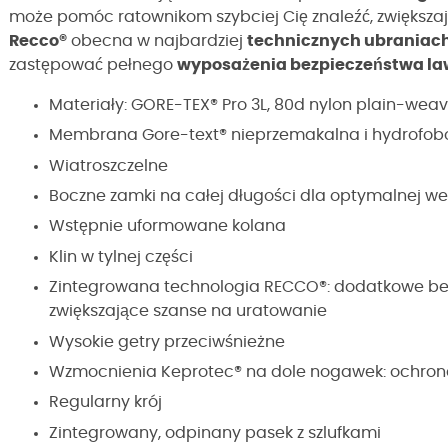
może pomóc ratownikom szybciej Cię znaleźć, zwiększaj
Recco
®
obecna w najbardziej
technicznych ubraniach
zastępować pełnego
wyposażenia bezpieczeństwa l
Materiały:
GORE-TEX
®
Pro 3L, 80d nylon plain-weav
Membrana Gore-text
® nieprzemakalna i
hydrofob
Wiatroszczelne
Boczne zamki na całej długości dla optymalnej went
Wstępnie uformowane kolana
Klin w tylnej części
Zintegrowana technologia RECCO®: dodatkowe be
zwiększające szanse na uratowanie
Wysokie getry przeciwśnieżne
Wzmocnienia Keprotec® na dole nogawek: ochrona 
Regularny krój
Zintegrowany, odpinany pasek z szlufkami