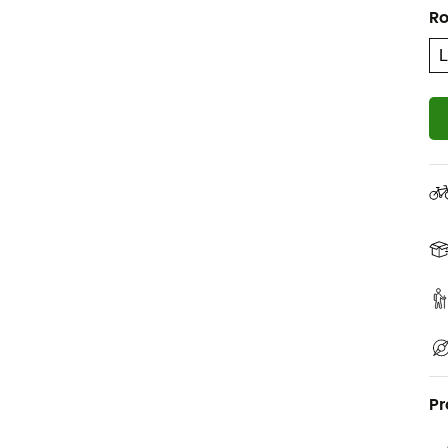
Ro
Pr