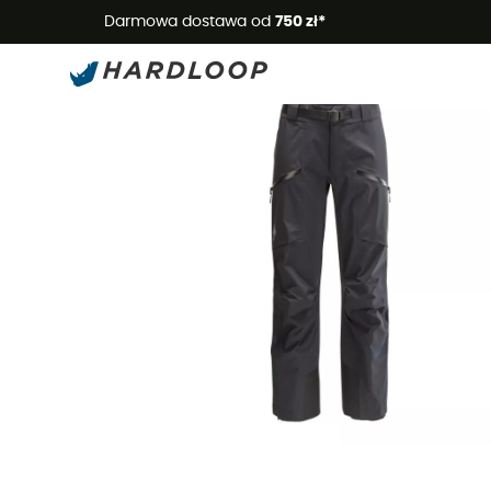
Letnie
Darmowa dostawa od
750 zł*