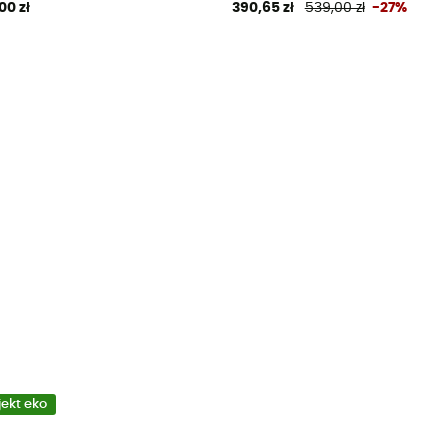
00 zł
390,65 zł
539,00 zł
-27%
jekt eko