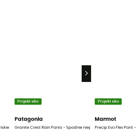
Projekt eko
Projekt eko
Patagonia
Marmot
mskie
Granite Crest Rain Pants - Spodnie nieprzemakalne damskie
Precip Evo Flex Pant