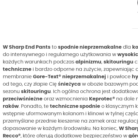
W Sharp End Pants
to
spodnie nieprzemakalne
dla
ko
do intensywnego i regularnego użytkowania w
wysokic
każdych warunkach podczas
alpinizmu
,
skitouringu
c
techniczne
i bardzo odporne na zużycie, zapewniając c
membranie
Gore-Text®
nieprzemakalnej
i powłoce
hy
od tego, czy złapie Cię
śnieżyca
w obozie bazowym po
sezonu
skitouringu
. Ich ogólna ochrona jest dodatko
przeciwśnieżne
oraz wzmocnienia
Keprotec®
na dole 
raków
. Ponadto, te
techniczne spodnie
o klasycznym k
wstępnie uformowanym kolanom i klinowi w tylnej częśc
przemyślane przednie kieszenie na zamek oraz regulac
dopasowanie w każdym środowisku. Na koniec,
W Shar
Recco
®
, które oferują dodatkowe bezpieczeństwo w
gór