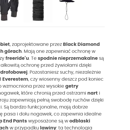
biet
, zaprojektowane przez
Black Diamond
h górach
. Mają one zapewniać ochronę w
zy
freeride'u
. Te
spodnie nieprzemakalne
są
ałkowitą ochronę przed żywiołami dzięki
drofobowej
. Pozostaniesz suchy, niezależnie
d
Everestem
, czy wiosenny deszcz pod koniec
wo wzmocniona przez wysokie
getry
nogawek, które chronią przed ostrzami
nart
i
roju zapewniają pełną swobodę ruchów dzięki
i. Są bardzo funkcjonalne, mają dobrze
ję pasa i dołu nogawek, co zapewnia idealne
p End Pants
wyposażone są w
odblaski
ach
w przypadku
lawiny
: ta technologia