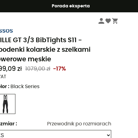
Summer5
Porada eksperta
Mężczyźni
Odzież meskie
Spodenki męskie
Spodenki kolarskie z sze
ssos
ILLE GT 3/3 BibTights S11 -
podenki kolarskie z szelkami
owerowe męskie
99,09 zł
1079,00 zł
-17%
VAT
lor
:
Black Series
zmiar
:
Przewodnik po rozmiarach