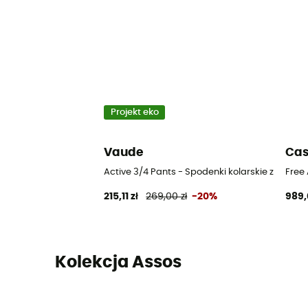
Projekt eko
Vaude
Cas
Active 3/4 Pants - Spodenki kolarskie z szelk
Free 
215,11 zł
269,00 zł
-20%
989,
Kolekcja Assos