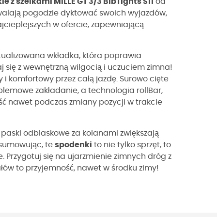
ie z szelkami MILLE GT 3/3 BibTights S11
od
zwalają pogodzie dyktować swoich wyjazdów,
jcieplejszych w ofercie, zapewniającą
tualizowana wkładka, która poprawia
 się z wewnętrzną wilgocią i uczuciem zimna!
y i komfortowy przez całą jazdę. Surowo cięte
blemowe zakładanie, a technologia rollBar,
ść nawet podczas zmiany pozycji w trakcie
 paski odblaskowe za kolanami zwiększają
sumowując, te
spodenki
to nie tylko sprzęt, to
. Przygotuj się na ujarzmienie zimnych dróg z
łów to przyjemność, nawet w środku zimy!