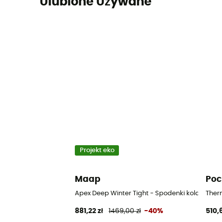
Ulubione Używane
Projekt eko
Maap
Poc
Apex Deep Winter Tight - Spodenki kolarskie 
Ther
881,22 zł
1469,00 zł
-40%
510,