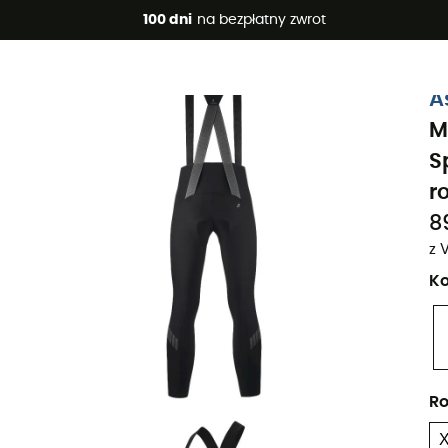
 promocje 🔥 -5% DODATKOWO przy zakupie 2 produktów*, kod 
100 dni
na bezpłatny zwrot
Projekt eko
A
M
S
r
8
z 
Ko
Ro