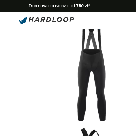
Letnie
Darmowa dostawa od
750 zł*