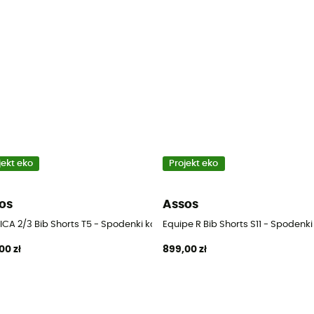
jekt eko
Projekt eko
os
Assos
 szelkami rowerowe męskie
CA 2/3 Bib Shorts T5 - Spodenki kolarskie z szelkami MTB męskie
Equipe R Bib Shorts S11 - Spodenk
00 zł
899,00 zł