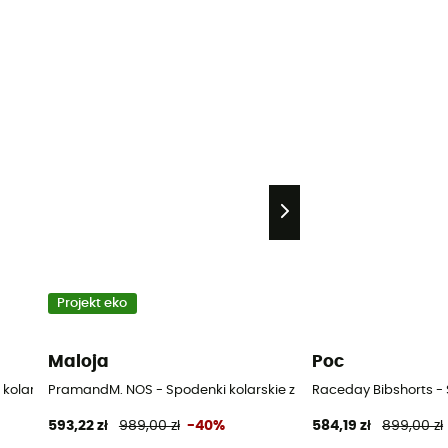
Projekt eko
Maloja
Poc
i kolarskie z szelkami rowerowe męskie
PramandM. NOS - Spodenki kolarskie z szelkami rowerowe męs
Raceday Bibshorts - 
593,22 zł
989,00 zł
-40%
584,19 zł
899,00 zł