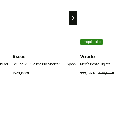
Projekt eko
Assos
Vaude
kie
ki kolarskie z szelkami rowerowe męskie
Equipe RSR Bolide Bib Shorts S11 - Spodenki kolarskie z szelka
Men's Posta Tights -
1579,00 zł
322,56 zł
409,00 zł