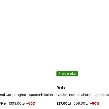
Projekt eko
Rab
z szelkami rowerowe męskie
mal Cargo Tights - Spodenki kolarskie z szelkami rowerowe męskie
Cinder Liner Bib Shorts - Spodenk
69 zł
1309,00 zł
-60%
327,00 zł
659,00 zł
-50%