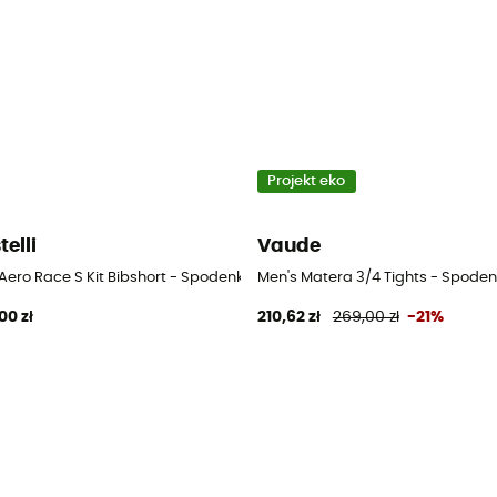
Projekt eko
telli
Vaude
ami rowerowe męskie
Aero Race S Kit Bibshort - Spodenki kolarskie z szelkami rowerowe męs
Men's Matera 3/4 Tights - Spoden
00 zł
210,62 zł
269,00 zł
-21%