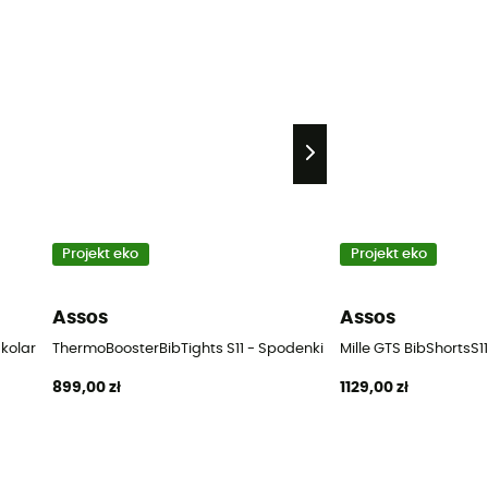
Projekt eko
Projekt eko
Assos
Assos
i kolarskie z szelkami rowerowe męskie
ThermoBoosterBibTights S11 - Spodenki kolarskie z szelkami r
Mille GTS BibShortsS1
899,00 zł
1129,00 zł