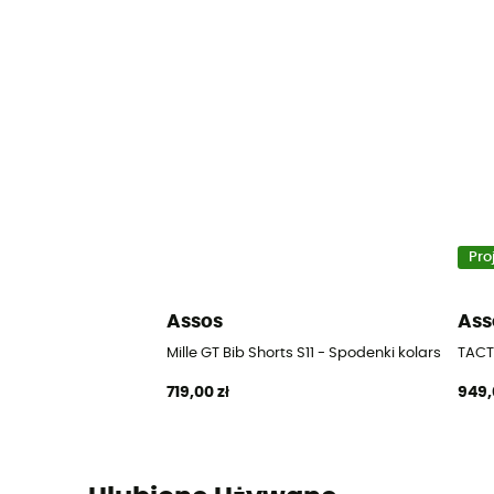
Pro
Assos
Ass
Mille GT Bib Shorts S11 - Spodenki kolarskie z
TACTI
719,00 zł
949,