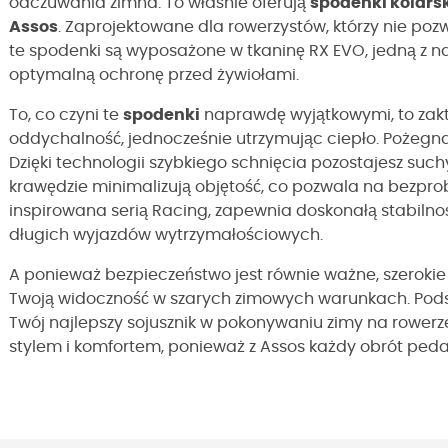
odczuwania zimna. To właśnie oferują
spodenki kolarsk
Assos
. Zaprojektowane dla rowerzystów, którzy nie po
te spodenki są wyposażone w tkaninę RX EVO, jedną z na
optymalną ochronę przed żywiołami.
To, co czyni te
spodenki
naprawdę wyjątkowymi, to zak
oddychalność, jednocześnie utrzymując ciepło. Pożegnaj
Dzięki technologii szybkiego schnięcia pozostajesz such
krawędzie minimalizują objętość, co pozwala na bezpro
inspirowana serią Racing, zapewnia doskonałą stabilno
długich wyjazdów wytrzymałościowych.
A ponieważ bezpieczeństwo jest równie ważne, szerokie
Twoją widoczność w szarych zimowych warunkach. Pod
Twój najlepszy sojusznik w pokonywaniu zimy na rowerze
stylem i komfortem, ponieważ z Assos każdy obrót peda