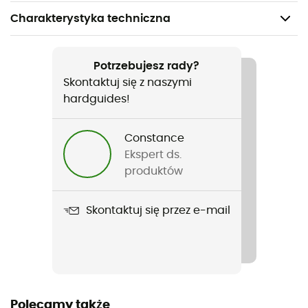
Charakterystyka techniczna
Polecane dla
Turystyka piesza / Wspinaczka lodowa / Trekking /
Potrzebujesz rady?
Alpinizm / Codzienny użytek
Skontaktuj się z naszymi
hardguides!
Rodzaj
Mężczyźni
Constance
Ekspert ds.
Nazwa produktu
produktów
UPDATE Outerwear Jacket
Skontaktuj się przez e-mail
Stretch
Tak
Rodzaj puchu
Materiał syntetyczny
Polecamy także