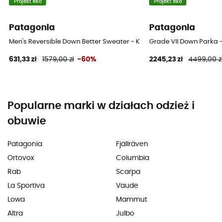
Projekt eko
Projekt eko
Patagonia
Patagonia
Men's Reversible Down Better Sweater - Kurtka męski
Grade VII Down Parka 
631,33 zł
1579,00 zł
-60%
2245,23 zł
4499,00 z
Popularne marki w działach odzież i
obuwie
Patagonia
Fjällräven
Ortovox
Columbia
Rab
Scarpa
La Sportiva
Vaude
Lowa
Mammut
Altra
Julbo