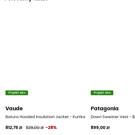
Krój
Standard
Ochrona termiczna
Tak
Projekt eko
Projekt eko
Vaude
Patagonia
Batura Hooded Insulation Jacket - Kurtka puchowa meski
Down Sweater Vest - 
812,75 zł
1129,00 zł
-28%
899,00 zł