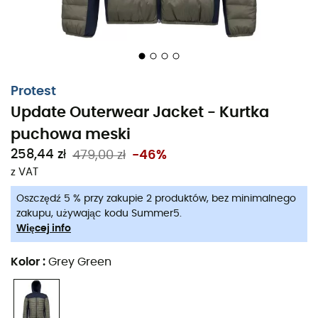
Protest
Update Outerwear Jacket - Kurtka
puchowa meski
Kurtka puchowa Update Outerwear Jacket
,
258,44 zł
479,00 zł
-46%
zaprojektowana przez markę
Protest
, to kurtka softshell,
z VAT
idealna zarówno jako
warstwa izolacyjna
, jak i jak
Oszczędź 5 % przy zakupie 2 produktów, bez minimalnego
kurtka zewnętrzna, gdy temperatury są łagodne.
zakupu, używając kodu Summer5.
Więcej info
Lekka, kompresyjna i wyposażona w
sztuczny puc
FeatherTouch
, ta
kurtka puchowa
to wodoodporn
Kolor
:
Grey Green
model, który skutecznie odprowadza wilgoć.
Zachwyci Cię jej prosty i kolorowy design, a także boczne
i przednie kieszenie, niemal niewidoczne, które pozwalają