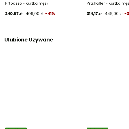
Prtbasso - Kurtka męski
Prtshaffer - Kurtka męs
240,67 zł
409,00 zł
-41%
314,17 zł
449,00 zł
-
Ulubione Używane