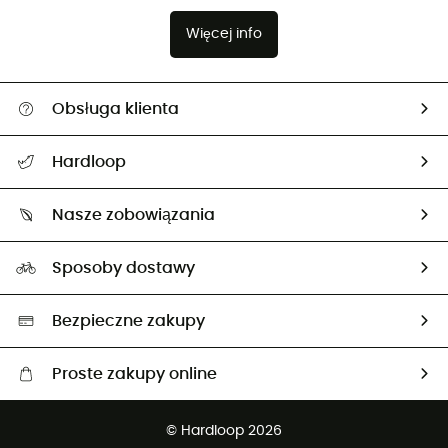
Więcej info
Obsługa klienta
Pomoc i kontakt
Hardloop
Śledzenie przesyłki
O nas
Zwrot artykułów i zwrot środków
Nasze zobowiązania
HardGuides
Przewodnik po rozmiarach
Nasz ślad węglowy
Ambasadorzy
Sposoby dostawy
Neutralność węglowa
Wybrane produkty eko
Bezpieczne zakupy
Proste zakupy online
Darmowa dostawa od 750 zł
© Hardloop 2026
100 dni na bezpłatny zwrot