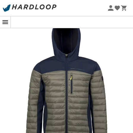
Letnie promocje 🔥 -5% DODATKOWO przy zakupie 2
produktów*, kod Summer5
-5% Extra - Kod Summer5