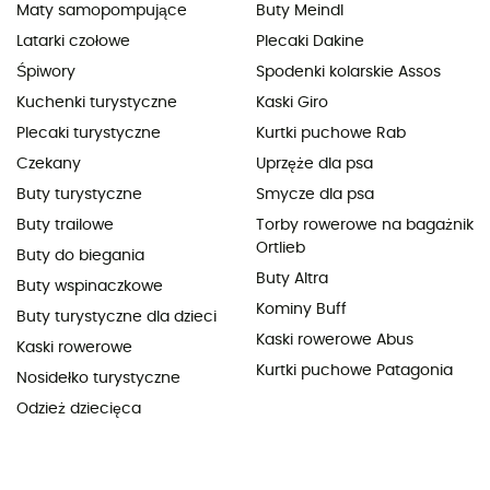
Maty samopompujące
Buty Meindl
Latarki czołowe
Plecaki Dakine
Śpiwory
Spodenki kolarskie Assos
Kuchenki turystyczne
Kaski Giro
Plecaki turystyczne
Kurtki puchowe Rab
Czekany
Uprzęże dla psa
Buty turystyczne
Smycze dla psa
Buty trailowe
Torby rowerowe na bagażnik
Ortlieb
Buty do biegania
Buty Altra
Buty wspinaczkowe
Kominy Buff
Buty turystyczne dla dzieci
Kaski rowerowe Abus
Kaski rowerowe
Kurtki puchowe Patagonia
Nosidełko turystyczne
Odzież dziecięca