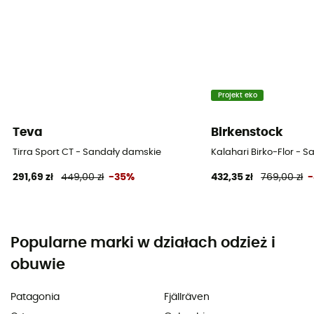
Projekt eko
Teva
Birkenstock
Tirra Sport CT - Sandały damskie
Kalahari Birko-Flor - 
291,69 zł
449,00 zł
-35%
432,35 zł
769,00 zł
Popularne marki w działach odzież i
obuwie
Patagonia
Fjällräven