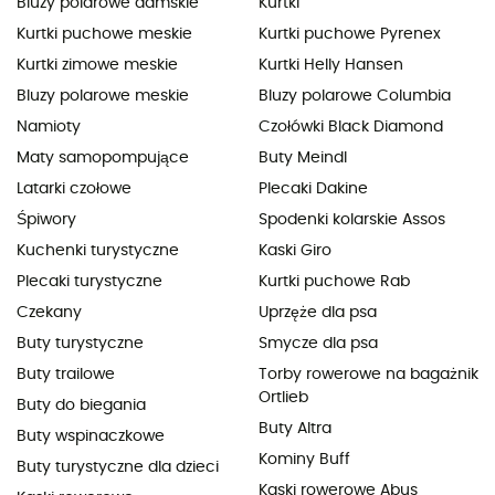
Bluzy polarowe damskie
Kurtki
Kurtki puchowe meskie
Kurtki puchowe Pyrenex
Kurtki zimowe meskie
Kurtki Helly Hansen
Bluzy polarowe meskie
Bluzy polarowe Columbia
Namioty
Czołówki Black Diamond
Maty samopompujące
Buty Meindl
Latarki czołowe
Plecaki Dakine
Śpiwory
Spodenki kolarskie Assos
Kuchenki turystyczne
Kaski Giro
Plecaki turystyczne
Kurtki puchowe Rab
Czekany
Uprzęże dla psa
Buty turystyczne
Smycze dla psa
Buty trailowe
Torby rowerowe na bagażnik
Ortlieb
Buty do biegania
Buty Altra
Buty wspinaczkowe
Kominy Buff
Buty turystyczne dla dzieci
Kaski rowerowe Abus