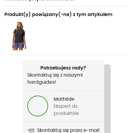
Polecane dla
Produkt(y) powiązany(-ne) z tym artykułem
Turystyka piesza / Podróże
Rodzaj
Kobiety
Ciężar
2 x 188 g
Potrzebujesz rady?
Skontaktuj się z naszymi
Nazwa produktu
hardguides!
Konos Globetrot
Materiały
Mathilde
100 % polyester
Ekspert ds.
produktów
Twardość podeszwy
Normalna
Skontaktuj się przez e-mail