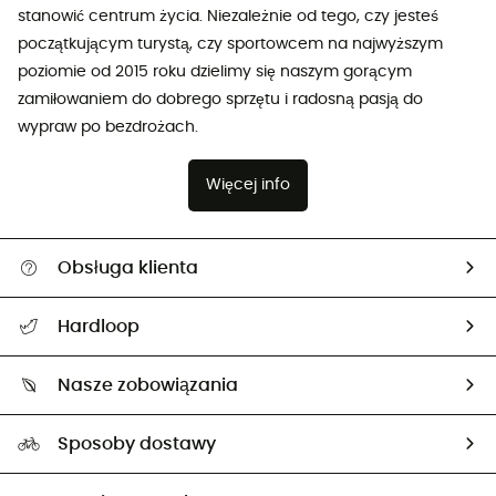
stanowić centrum życia. Niezależnie od tego, czy jesteś
początkującym turystą, czy sportowcem na najwyższym
poziomie od 2015 roku dzielimy się naszym gorącym
zamiłowaniem do dobrego sprzętu i radosną pasją do
wypraw po bezdrożach.
Więcej info
Obsługa klienta
Pomoc i kontakt
Hardloop
Śledzenie przesyłki
O nas
Zwrot artykułów i zwrot środków
Nasze zobowiązania
HardGuides
Przewodnik po rozmiarach
Nasz ślad węglowy
Ambasadorzy
Sposoby dostawy
Neutralność węglowa
Wybrane produkty eko