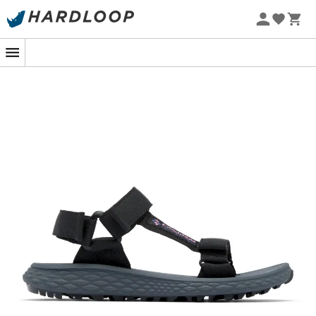
Letnie promocje 🔥 -5% DODATKOWO przy zakupie 2
produktów*, kod Summer5
-5% Extra - Kod Summer5
Gotowe, aby podbić świat lub po prostu cieszyć się
spokojną wędrówką?
Sandały Konos Globetrot
dla
kobiet
marki
Columbia
to idealni towarzysze do
odkrywania natury bez kompromisów. Dzięki
lekkiej
konstrukcji
i
optymalnemu wsparciu
, Twoja następna
przygoda zapowiada się
łagodnie
i
komfortowo
,
niezależnie od tego, czy to spacer po wiejskich
ścieżkach, czy miejska eskapada.