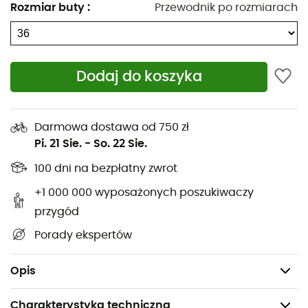
(100% EVA) oraz specjalnie zaprojektowane pięta i
Rozmiar buty
:
Przewodnik po rozmiarach
śródstopie tworzą stabilną platformę
Kopułki defleksyjne na przedstopiu i pięcie
zmniejszają uderzenie o podłoże dla lepszego
Dodaj do koszyka
komfortu i odbicia
Rowki elastyczne na przedstopiu zapewniają
elastyczność i lepsze odbicie
Darmowa dostawa od 750 zł
Pi. 21 Sie.
-
So. 22 Sie.
Podeszwa zewnętrzna: 100% niebrudząca i
100 dni na bezpłatny zwrot
przyczepna guma OmniGrip™
+1 000 000 wyposażonych poszukiwaczy
Cholewka: 100% poliester
przygód
Podszewka: 60% nylon - 30% poliester - 10%
Porady ekspertów
poliuretan
Waga: 2 x 188 g (38)
Opis
Charakterystyka techniczna