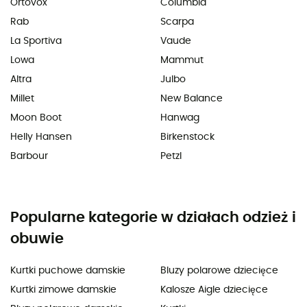
Ortovox
Columbia
Rab
Scarpa
La Sportiva
Vaude
Lowa
Mammut
Altra
Julbo
Millet
New Balance
Moon Boot
Hanwag
Helly Hansen
Birkenstock
Barbour
Petzl
Popularne kategorie w działach odzież i
obuwie
Kurtki puchowe damskie
Bluzy polarowe dziecięce
Kurtki zimowe damskie
Kalosze Aigle dziecięce