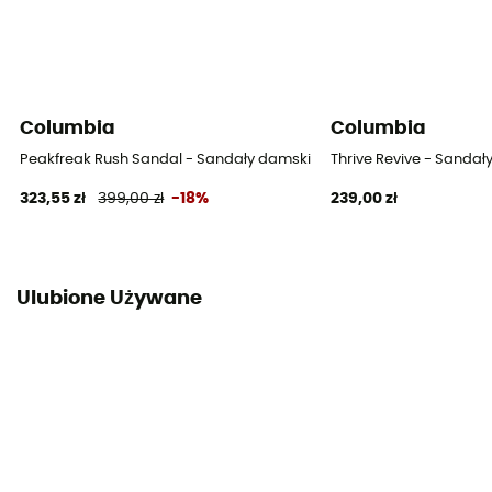
Columbia
Columbia
Peakfreak Rush Sandal - Sandały damskie
Thrive Revive - Sandał
323,55 zł
399,00 zł
-18%
239,00 zł
Ulubione Używane