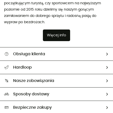
początkującym turystą, czy sportowcem na najwyższym
poziomie od 2015 roku dzielimy się naszym gorącym
zamiłowaniem do dobrego sprzętu i radosną pasją do
wypraw po bezdrożach.
Więcej info
Obsługa klienta
Pomoc i kontakt
Hardloop
Śledzenie przesyłki
O nas
Zwrot artykułów i zwrot środków
Nasze zobowiązania
HardGuides
Przewodnik po rozmiarach
Nasz ślad węglowy
Ambasadorzy
Sposoby dostawy
Neutralność węglowa
Wybrane produkty eko
Bezpieczne zakupy