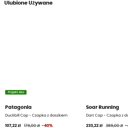
Ulubione Używane
Projekt eko
Patagonia
Soar Running
Duckbill Cap - Czapka z daszkiem
Dart Cap - Czapka z 
107,22 zł
179,00 zł
-40%
233,22 zł
389,00 zł
-