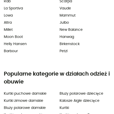
Rab
Scarpa
La Sportiva
Vaude
Lowa
Mammut
Altra
Julbo
Millet
New Balance
Moon Boot
Hanwag
Helly Hansen
Birkenstock
Barbour
Petzl
Popularne kategorie w działach odzież i
obuwie
Kurtki puchowe damskie
Bluzy polarowe dziecięce
Kurtki zimowe damskie
Kalosze Aigle dziecięce
Bluzy polarowe damskie
Kurtki