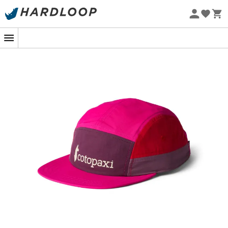
Letnie promocje 🔥 -5% DODATKOWO przy zakupie 2
produktów*, kod Summer5
Nowość
Projekt eko