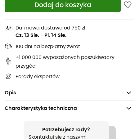
klamrę
zapewnia bezpieczne utrzymanie. Wykonana w
Dodaj do koszyka
100% z recyklingowanego nylonu
, ta czapka świadczy o
zaangażowaniu Cotopaxi w zrównoważony rozwój
środowiska.
Darmowa dostawa od 750 zł
Cz. 13 Sie.
-
Pi. 14 Sie.
Konstrukcja z 5 paneli
100 dni na bezpłatny zwrot
Grafika z naszywką tkanej
Nieusztywniona korona, miękki w dotyku daszek
+1 000 000 wyposażonych poszukiwaczy
Boczne panele z oddychającej siatki
przygód
Regulowany pasek z zapięciem na plastikową
Porady ekspertów
klamrę
100% nylon z recyklingu
Opis
Charakterystyka techniczna
Polecane dla
Turystyka piesza / Codzienny użytek / Codzienny
Potrzebujesz rady?
użytek
Skontaktuj się z naszymi