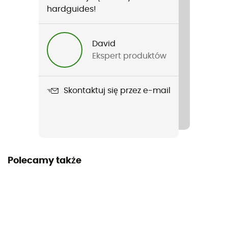
hardguides!
Rodzaj
Mężczyźni / Kobiety
David
Ekspert produktów
Nazwa produktu
Tech 5-Panel Hat
Skontaktuj się przez e-mail
Etykieta
Z recyklingu
Materiały
100 % nylon z recyklingu
Polecamy także
System regulacji
Klamra plastikowa
Breathable
Tak