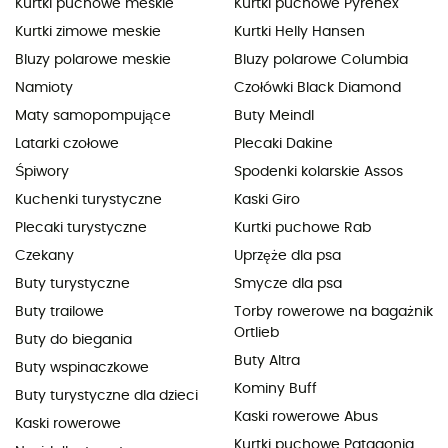
Kurtki puchowe meskie
Kurtki puchowe Pyrenex
Kurtki zimowe meskie
Kurtki Helly Hansen
Bluzy polarowe meskie
Bluzy polarowe Columbia
Namioty
Czołówki Black Diamond
Maty samopompujące
Buty Meindl
Latarki czołowe
Plecaki Dakine
Śpiwory
Spodenki kolarskie Assos
Kuchenki turystyczne
Kaski Giro
Plecaki turystyczne
Kurtki puchowe Rab
Czekany
Uprzęże dla psa
Buty turystyczne
Smycze dla psa
Buty trailowe
Torby rowerowe na bagażnik
Ortlieb
Buty do biegania
Buty Altra
Buty wspinaczkowe
Kominy Buff
Buty turystyczne dla dzieci
Kaski rowerowe Abus
Kaski rowerowe
Kurtki puchowe Patagonia