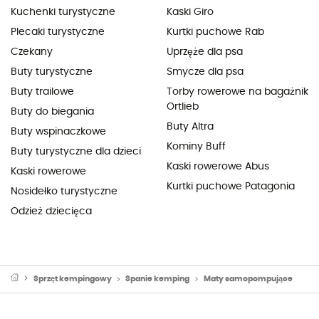
Kuchenki turystyczne
Kaski Giro
Plecaki turystyczne
Kurtki puchowe Rab
Czekany
Uprzęże dla psa
Buty turystyczne
Smycze dla psa
Buty trailowe
Torby rowerowe na bagażnik
Ortlieb
Buty do biegania
Buty Altra
Buty wspinaczkowe
Kominy Buff
Buty turystyczne dla dzieci
Kaski rowerowe Abus
Kaski rowerowe
Kurtki puchowe Patagonia
Nosidełko turystyczne
Odzież dziecięca
Sprzęt kempingowy
Spanie kemping
Maty samopompujące