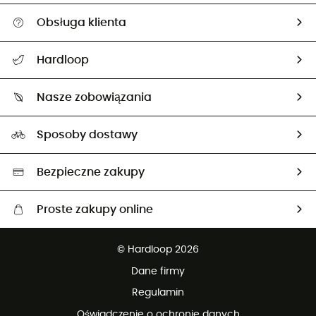
Obsługa klienta
Pomoc i kontakt
Hardloop
Śledzenie przesyłki
O nas
Zwrot artykułów i zwrot środków
Nasze zobowiązania
HardGuides
Przewodnik po rozmiarach
Nasz ślad węglowy
Ambasadorzy
Sposoby dostawy
Neutralność węglowa
Wybrane produkty eko
Bezpieczne zakupy
Proste zakupy online
Darmowa dostawa od 750 zł
© Hardloop 2026
100 dni na bezpłatny zwrot
Dane firmy
obsługi klienta
Regulamin
Oświadczenie o ochronie danych