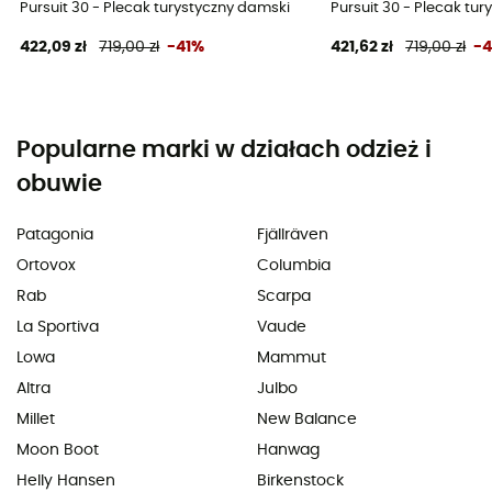
Pursuit 30 - Plecak turystyczny damski
Pursuit 30 - Plecak tu
422,09 zł
719,00 zł
-41%
421,62 zł
719,00 zł
-
Popularne marki w działach odzież i
obuwie
Patagonia
Fjällräven
Ortovox
Columbia
Rab
Scarpa
La Sportiva
Vaude
Lowa
Mammut
Altra
Julbo
Millet
New Balance
Moon Boot
Hanwag
Helly Hansen
Birkenstock