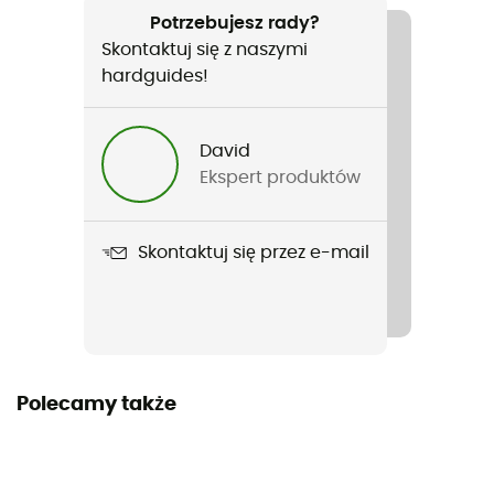
Ciężar
Potrzebujesz rady?
510 g (Regular) / 709 g (Wide Long)
Skontaktuj się z naszymi
hardguides!
Nazwa produktu
Rapide SL Insulated
David
Współczynnik R-Value
Ekspert produktów
4,8
Pora roku
Skontaktuj się przez e-mail
3 sezony
Izolacja
Izolacja syntetyczna
Polecamy także
Sposób nadmuchiwania
Nadmuchiwane
Grubość