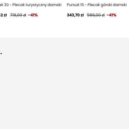
it 30 - Plecak turystyczny damski
Pursuit 15 - Plecak górski damski
2 zł
719,00 zł
-41%
343,70 zł
589,00 zł
-41%
.