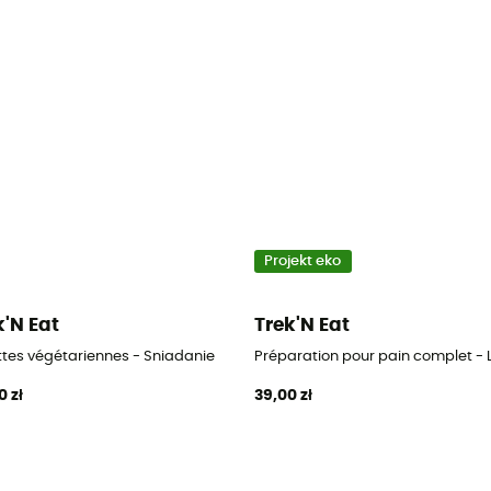
Projekt eko
k'N Eat
Trek'N Eat
ttes végétariennes - Sniadanie
Préparation pour pain complet - L
0 zł
39,00 zł