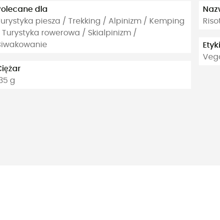
Polecane dla
Naz
urystyka piesza / Trekking / Alpinizm / Kemping
Riso
 Turystyka rowerowa / Skialpinizm /
Biwakowanie
Etyk
Veg
Ciężar
35 g