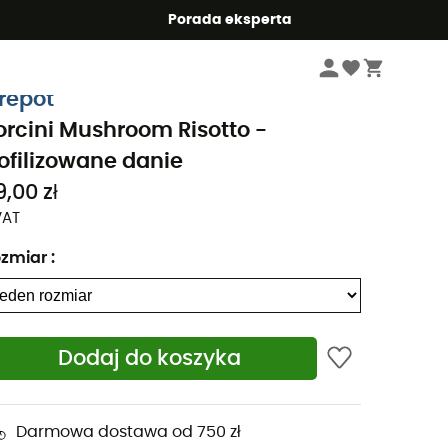
Summer5
Porada eksperta
Żywność turystyczna – Biwakowanie, trail, trekking
Żywność liofilizowana
irepot
orcini Mushroom Risotto -
iofilizowane danie
9,00 zł
VAT
zmiar
:
Dodaj do koszyka
Darmowa dostawa od 750 zł