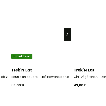
Projekt eko
Trek'N Eat
Trek'N Eat
iofilizowane danie
Beurre en poudre - Liofilizowane danie
Chili végétarien - Da
69,00 zł
49,00 zł