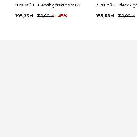
Pursuit 30 - Plecak górski damski
Pursuit 30 - Plecak g
395,25 zł
719,00 zł
-45%
355,68 zł
719,00 zł