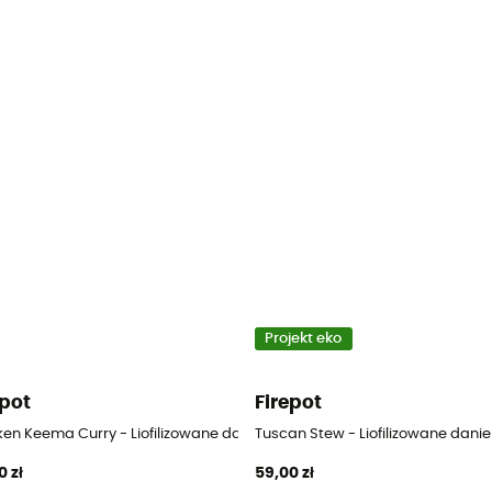
Projekt eko
epot
Firepot
ken Keema Curry - Liofilizowane danie
Tuscan Stew - Liofilizowane danie
0 zł
59,00 zł