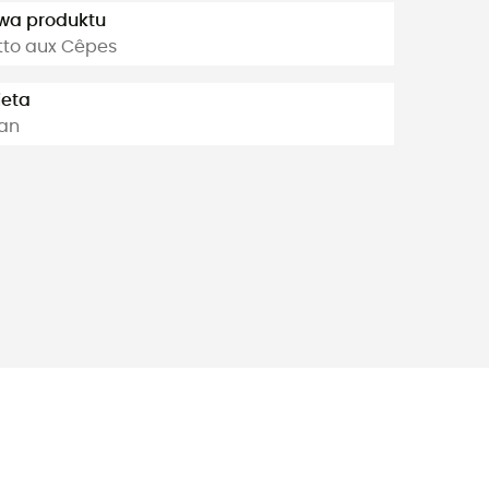
wa produktu
tto aux Cêpes
ieta
an