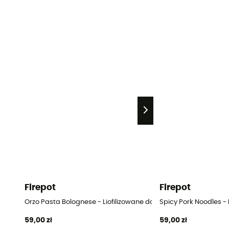
Firepot
Firepot
Orzo Pasta Bolognese - Liofilizowane danie
Spicy Pork Noodles -
59,00 zł
59,00 zł