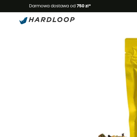
Letnie
Darmowa dostawa od
750 zł*