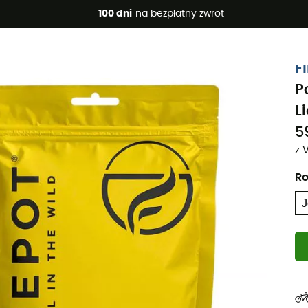
 promocje 🔥 -5% DODATKOWO przy zakupie 2 produktów*, kod 
100 dni
na bezpłatny zwrot
Projekt eko
F
P
L
5
z 
Ro