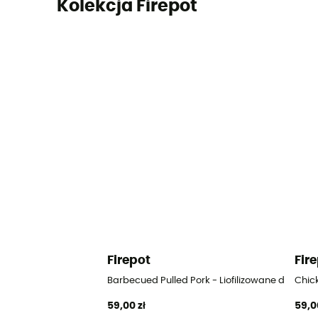
Kolekcja Firepot
Firepot
Fir
Barbecued Pulled Pork - Liofilizowane danie
Chic
59,00 zł
59,0