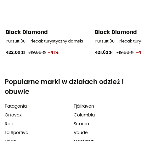
Black Diamond
Black Diamond
Pursuit 30 - Plecak turystyczny damski
Pursuit 30 - Plecak tu
422,09 zł
719,00 zł
-41%
421,62 zł
719,00 zł
-
Popularne marki w działach odzież i
obuwie
Patagonia
Fjällräven
Ortovox
Columbia
Rab
Scarpa
La Sportiva
Vaude