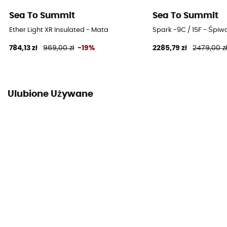
Sea To Summit
Sea To Summit
Ether Light XR Insulated - Mata
Spark -9C / 15F - Śpiw
784,13 zł
969,00 zł
-19%
2285,79 zł
2479,00 z
Ulubione Używane