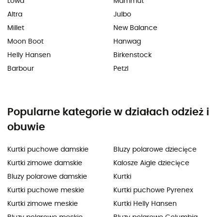
Lowa
Mammut
Altra
Julbo
Millet
New Balance
Moon Boot
Hanwag
Helly Hansen
Birkenstock
Barbour
Petzl
Popularne kategorie w działach odzież i
obuwie
Kurtki puchowe damskie
Bluzy polarowe dziecięce
Kurtki zimowe damskie
Kalosze Aigle dziecięce
Bluzy polarowe damskie
Kurtki
Kurtki puchowe meskie
Kurtki puchowe Pyrenex
Kurtki zimowe meskie
Kurtki Helly Hansen