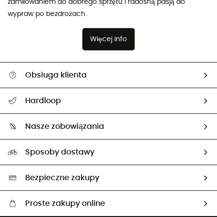
zamiłowaniem do dobrego sprzętu i radosną pasją do
wypraw po bezdrożach.
Więcej info
Obsługa klienta
Pomoc i kontakt
Hardloop
Śledzenie przesyłki
O nas
Zwrot artykułów i zwrot środków
Nasze zobowiązania
HardGuides
Przewodnik po rozmiarach
Nasz ślad węglowy
Ambasadorzy
Sposoby dostawy
Neutralność węglowa
Wybrane produkty eko
Bezpieczne zakupy
Proste zakupy online