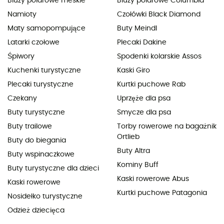
Bluzy polarowe meskie
Bluzy polarowe Columbia
Namioty
Czołówki Black Diamond
Maty samopompujące
Buty Meindl
Latarki czołowe
Plecaki Dakine
Śpiwory
Spodenki kolarskie Assos
Kuchenki turystyczne
Kaski Giro
Plecaki turystyczne
Kurtki puchowe Rab
Czekany
Uprzęże dla psa
Buty turystyczne
Smycze dla psa
Buty trailowe
Torby rowerowe na bagażnik
Ortlieb
Buty do biegania
Buty Altra
Buty wspinaczkowe
Kominy Buff
Buty turystyczne dla dzieci
Kaski rowerowe Abus
Kaski rowerowe
Kurtki puchowe Patagonia
Nosidełko turystyczne
Odzież dziecięca