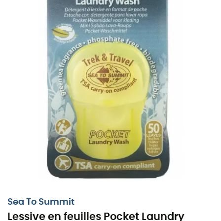
Przyroda jest dzika, ale czy ty też musisz taka być?
Na szczęście
Sea to Summit
myśli o wszystkim!
Pralnia
Trek & Travel
jest w formacie kieszonkowym i
waży
tylko około 10 g
. Te
50 listków
pozwoli ci prać ubrania
Sea To Summit
przez najbliższe tygodnie.
Lessive en feuilles Pocket Laundry