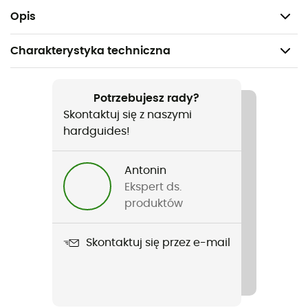
Waga: 10 g.
Opis
Charakterystyka techniczna
Polecane dla
Turystyka piesza / Trekking / Podróże / Kemping /
Potrzebujesz rady?
Turystyka rowerowa
Skontaktuj się z naszymi
hardguides!
Ciężar
10 g
Antonin
Ekspert ds.
Nazwa produktu
produktów
Lessive en feuilles Trek & travel pocket soaps
Skontaktuj się przez e-mail