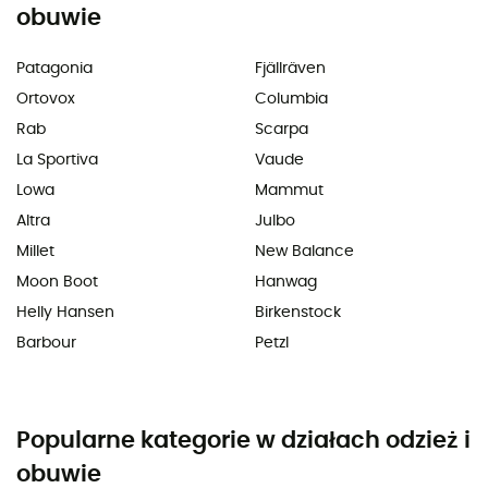
obuwie
Patagonia
Fjällräven
Ortovox
Columbia
Rab
Scarpa
La Sportiva
Vaude
Lowa
Mammut
Altra
Julbo
Millet
New Balance
Moon Boot
Hanwag
Helly Hansen
Birkenstock
Barbour
Petzl
Popularne kategorie w działach odzież i
obuwie