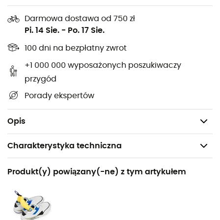
za pomocą żelazka lub suszarki do włosów i gotowe!
Darmowa dostawa od 750 zł
Specjalnie opracowany, aby przywrócić
Pi. 14 Sie.
-
Po. 17 Sie.
hydrofobowe wykończenie wszystkich tkanin
technicznych.
100 dni na bezpłatny zwrot
Wysokiej jakości czyszczenie
+1 000 000 wyposażonych poszukiwaczy
Formuła 2 w 1
przygód
Zatwierdzony przez Bluesign®
Porady ekspertów
Bez PFC
Objętość: 300 mL
Opis
Charakterystyka techniczna
Polecane dla
Produkt(y) powiązany(-ne) z tym artykułem
Codzienny użytek
Nazwa produktu
2 In 1 Wash & Repel