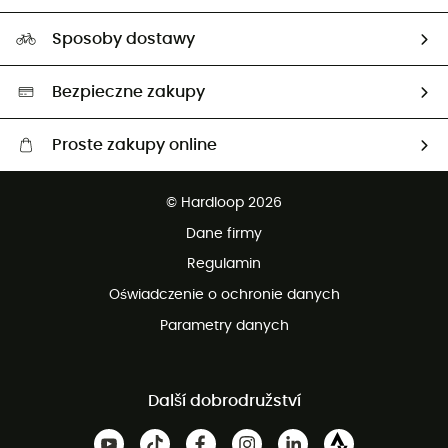
Przewodnik po rozmiarach
Nasz ślad węglowy
Ambasadorzy
Sposoby dostawy
Neutralność węglowa
Wybrane produkty eko
Bezpieczne zakupy
Proste zakupy online
Darmowa dostawa od 750 zł
© Hardloop 2026
100 dni na bezpłatny zwrot
Dane firmy
obsługi klienta
Regulamin
Oświadczenie o ochronie danych
Parametry danych
Další dobrodružství