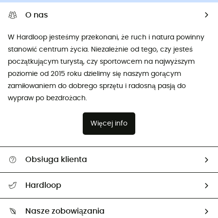
O nas
W Hardloop jesteśmy przekonani, że ruch i natura powinny
stanowić centrum życia. Niezależnie od tego, czy jesteś
początkującym turystą, czy sportowcem na najwyższym
poziomie od 2015 roku dzielimy się naszym gorącym
zamiłowaniem do dobrego sprzętu i radosną pasją do
wypraw po bezdrożach.
Więcej info
Obsługa klienta
Pomoc i kontakt
Hardloop
Śledzenie przesyłki
O nas
Zwrot artykułów i zwrot środków
Nasze zobowiązania
HardGuides