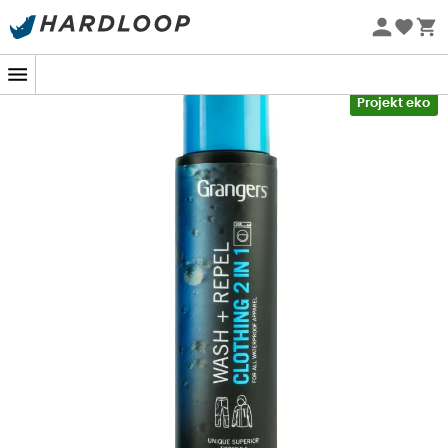
Letnie promocje 🔥 -5% DODATKOWO przy zakupie 2
produktów*, kod Summer5
-5% Extra - Kod Summer5
Projekt eko