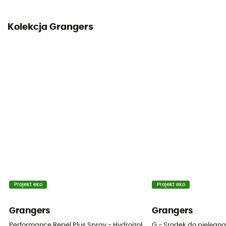
Kolekcja Grangers
Projekt eko
Projekt eko
Grangers
Grangers
Performance Repel Plus Spray - Hydroizolacja
G - Srodek do pielęgna