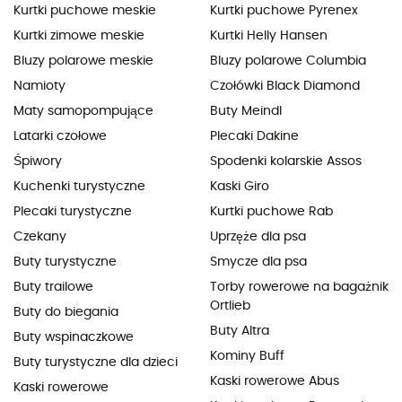
Kurtki puchowe meskie
Kurtki puchowe Pyrenex
Kurtki zimowe meskie
Kurtki Helly Hansen
Bluzy polarowe meskie
Bluzy polarowe Columbia
Namioty
Czołówki Black Diamond
Maty samopompujące
Buty Meindl
Latarki czołowe
Plecaki Dakine
Śpiwory
Spodenki kolarskie Assos
Kuchenki turystyczne
Kaski Giro
Plecaki turystyczne
Kurtki puchowe Rab
Czekany
Uprzęże dla psa
Buty turystyczne
Smycze dla psa
Buty trailowe
Torby rowerowe na bagażnik
Ortlieb
Buty do biegania
Buty Altra
Buty wspinaczkowe
Kominy Buff
Buty turystyczne dla dzieci
Kaski rowerowe Abus
Kaski rowerowe