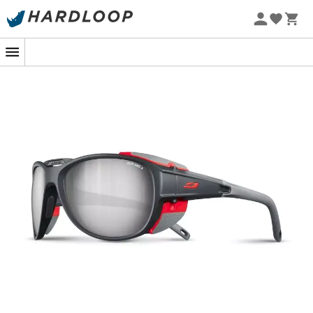
Letnie promocje 🔥 -5% DODATKOWO przy zakupie 2
produktów*, kod Summer5
-5% Extra - Kod Summer5