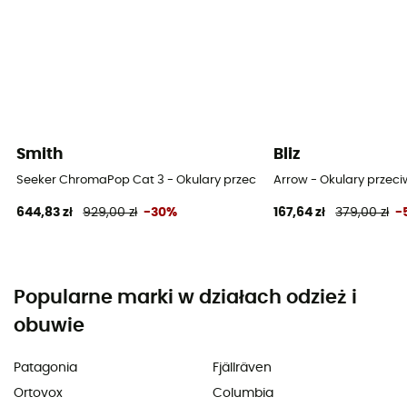
Smith
Bliz
Seeker ChromaPop Cat 3 - Okulary przeciwsłoneczne
Arrow - Okulary przec
644,83 zł
929,00 zł
-30%
167,64 zł
379,00 zł
-
Popularne marki w działach odzież i
obuwie
Patagonia
Fjällräven
Ortovox
Columbia