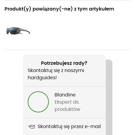
Polecane dla
Produkt(y) powiązany(-ne) z tym artykułem
Turystyka piesza / Wspinaczka lodowa / Narciarstwo
zjazdowe / Skituring / Rakiety śnieżne / Alpinizm /
Narty biegowe / Narty freeride
Rodzaj
Mężczyźni / Kobiety
Potrzebujesz rady?
Ciężar
Skontaktuj się z naszymi
44 g
hardguides!
Nazwa produktu
Explorer 2.0
Blandine
Ekspert ds.
Wyposażenie ochronne indywidualne
produktów
PPE - Category 1
Skontaktuj się przez e-mail