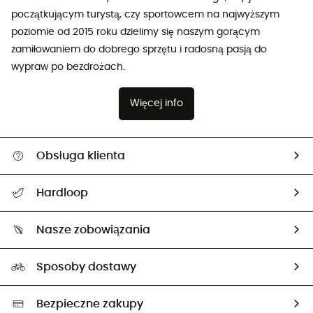
początkującym turystą, czy sportowcem na najwyższym
poziomie od 2015 roku dzielimy się naszym gorącym
zamiłowaniem do dobrego sprzętu i radosną pasją do
wypraw po bezdrożach.
Więcej info
Obsługa klienta
Pomoc i kontakt
Hardloop
Śledzenie przesyłki
O nas
Zwrot artykułów i zwrot środków
Nasze zobowiązania
HardGuides
Przewodnik po rozmiarach
Nasz ślad węglowy
Ambasadorzy
Sposoby dostawy
Neutralność węglowa
Wybrane produkty eko
Bezpieczne zakupy