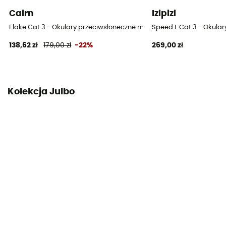
Cairn
Izipizi
Flake Cat 3 - Okulary przeciwsłoneczne meski
Speed L Cat 3 - Okula
138,62 zł
179,00 zł
-22%
269,00 zł
Kolekcja Julbo