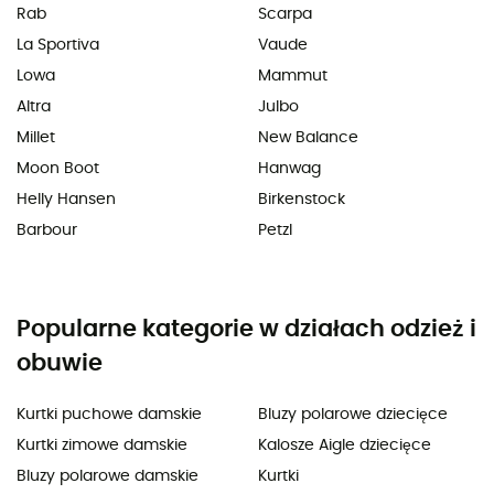
Rab
Scarpa
La Sportiva
Vaude
Lowa
Mammut
Altra
Julbo
Millet
New Balance
Moon Boot
Hanwag
Helly Hansen
Birkenstock
Barbour
Petzl
Popularne kategorie w działach odzież i
obuwie
Kurtki puchowe damskie
Bluzy polarowe dziecięce
Kurtki zimowe damskie
Kalosze Aigle dziecięce
Bluzy polarowe damskie
Kurtki