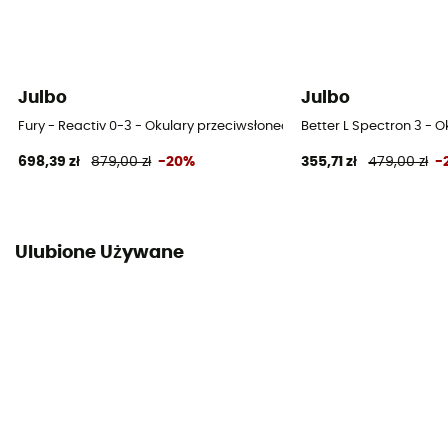
Julbo
Julbo
Fury - Reactiv 0-3 - Okulary przeciwsłoneczne
Better L Spectron 3 - 
698,39 zł
879,00 zł
-20%
355,71 zł
479,00 zł
-
Ulubione Używane