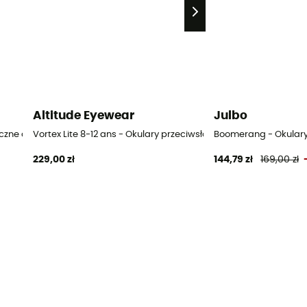
Altitude Eyewear
Julbo
czne dla dzieci
Vortex Lite 8-12 ans - Okulary przeciwsłoneczne dla dzieci
Boomerang - Okulary 
229,00 zł
144,79 zł
169,00 zł