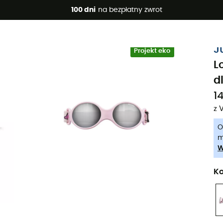
 promocje 🔥 -5% DODATKOWO przy zakupie 2 produktów*, kod 
100 dni
na bezpłatny zwrot
-5% Extra - Kod Summer5
J
Projekt eko
L
d
14
z 
O
m
W
Ko