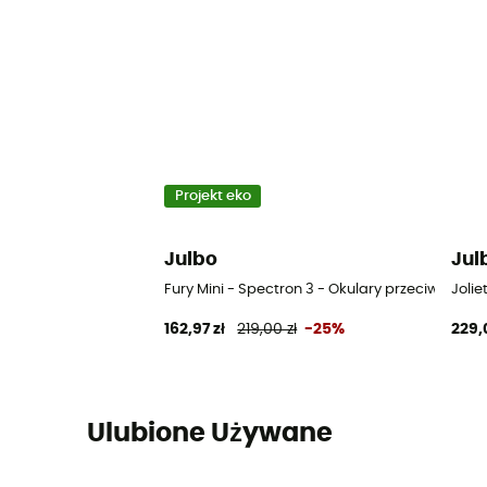
Projekt eko
Julbo
Jul
Fury Mini - Spectron 3 - Okulary przeciwsłonec
Jolie
162,97 zł
219,00 zł
-25%
229,
Ulubione Używane