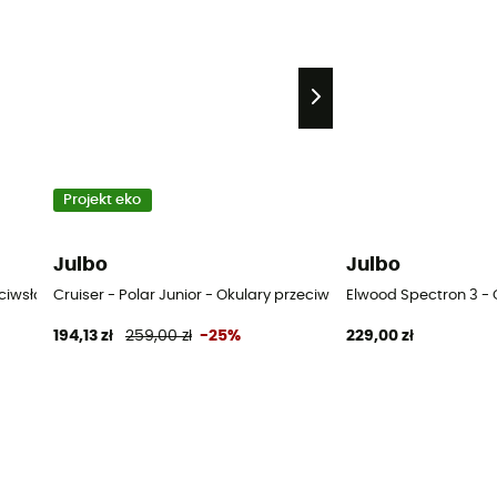
Projekt eko
Julbo
Julbo
eciwsłoneczne dla dzieci
Cruiser - Polar Junior - Okulary przeciwsłoneczne dla dzieci
Elwood Spectron 3 - 
194,13 zł
259,00 zł
-25%
229,00 zł