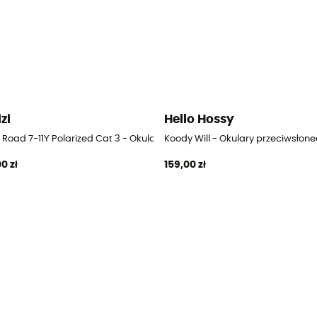
izi
Hello Hossy
a dzieci
 Road 7-11Y Polarized Cat 3 - Okulary przeciwsłoneczne dla dzieci
Koody Will - Okulary przeciwsłone
0 zł
159,00 zł