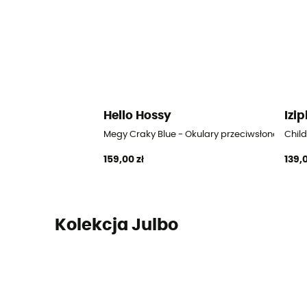
Hello Hossy
Izip
Megy Craky Blue - Okulary przeciwsłoneczne dl
Child
159,00 zł
139,0
Kolekcja Julbo