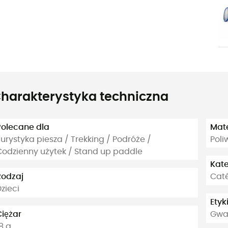
harakterystyka techniczna
Polecane dla
Mate
urystyka piesza / Trekking / Podróże /
Poli
Codzienny użytek / Stand up paddle
Kate
Rodzaj
Caté
zieci
Etyk
Ciężar
Gwa
8 g