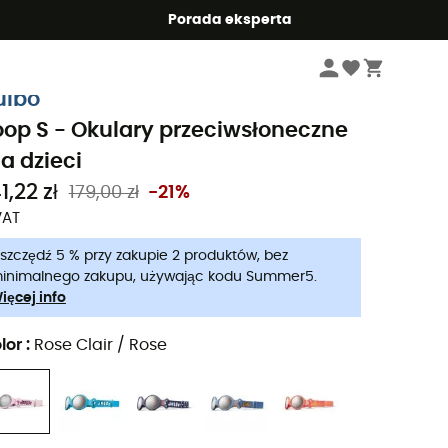
Summer5
Porada eksperta
Dzieci
Okulary przeciwsłoneczne dla dzieci
ulbo
oop S - Okulary przeciwsłoneczne
la dzieci
1,22 zł
179,00 zł
-21%
VAT
szczędź 5 % przy zakupie 2 produktów, bez
inimalnego zakupu, używając kodu Summer5.
ięcej info
lor
:
Rose Clair / Rose