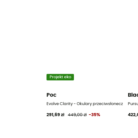
Projekt eko
Poc
Bla
Evolve Clarity - Okulary przeciwsłoneczne dla d
Pursu
291,69 zł
449,00 zł
-35%
422,