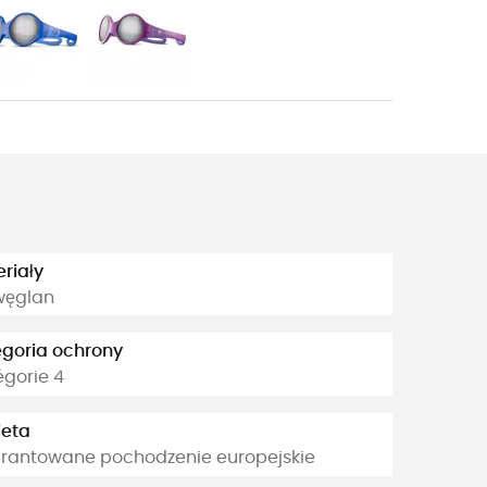
riały
węglan
goria ochrony
gorie 4
ieta
rantowane pochodzenie europejskie