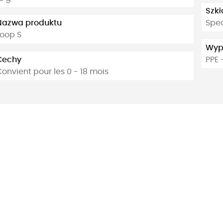
Szkł
Nazwa produktu
Spe
Loop S
Wyp
Cechy
PPE 
onvient pour les 0 - 18 mois