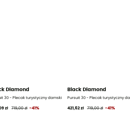
ck Diamond
Black Diamond
zieci
it 30 - Plecak turystyczny damski
Pursuit 30 - Plecak turystyczny d
09 zł
719,00 zł
-41%
421,62 zł
719,00 zł
-41%