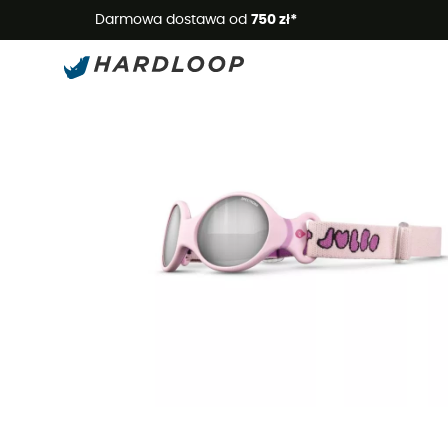
Letnie
Darmowa dostawa od
750 zł*