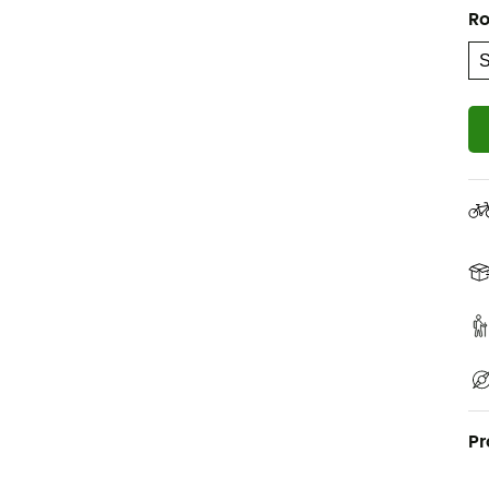
Ro
Pr