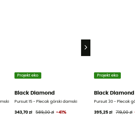
Projekt eko
Projekt eko
Black Diamond
Black Diamond
amski
Pursuit 15 - Plecak górski damski
Pursuit 30 - Plecak g
343,70 zł
589,00 zł
-41%
395,25 zł
719,00 zł