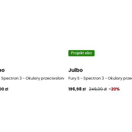
Projekt eko
bo
Julbo
zne dla dzieci
t Spectron 3 - Okulary przeciwsłoneczne dla dzieci
Fury S - Spectron 3 - Okulary prz
00 zł
196,98 zł
249,00 zł
-20%