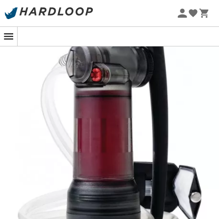
Letnie promocje 🔥 -5% DODATKOWO przy zakupie 2
produktów*, kod Summer5
-5% Extra - Kod Summer5