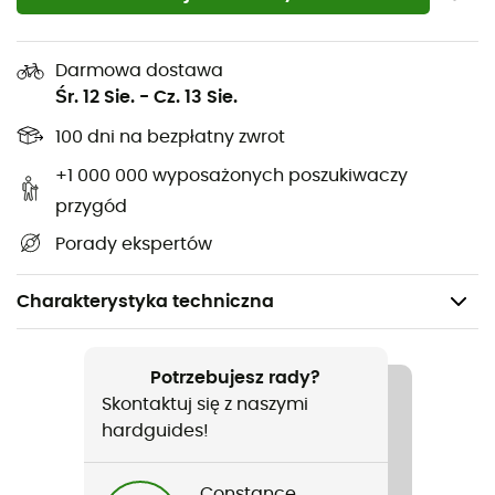
Darmowa dostawa
Śr. 12 Sie.
-
Cz. 13 Sie.
100 dni na bezpłatny zwrot
+1 000 000 wyposażonych poszukiwaczy
przygód
Porady ekspertów
Charakterystyka techniczna
Polecane dla
Turystyka piesza / Trekking / Podróże / Alpinizm /
Potrzebujesz rady?
Kemping
Skontaktuj się z naszymi
hardguides!
Ciężar
490 g
Constance