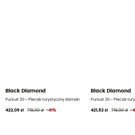
Black Diamond
Black Diamond
Pursuit 30 - Plecak turystyczny damski
Pursuit 30 - Plecak tu
422,09 zł
719,00 zł
-41%
421,62 zł
719,00 zł
-