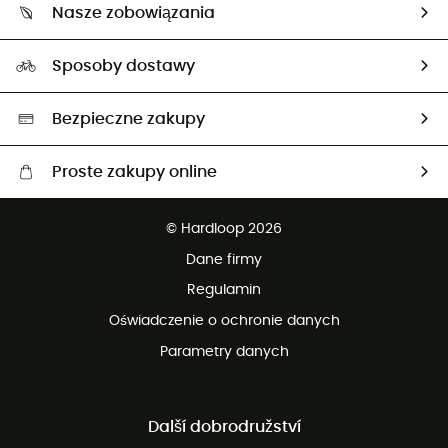
Zwrot artykułów i zwrot środków
Nasze zobowiązania
HardGuides
Przewodnik po rozmiarach
Nasz ślad węglowy
Ambasadorzy
Sposoby dostawy
Neutralność węglowa
Wybrane produkty eko
Bezpieczne zakupy
Proste zakupy online
Darmowa dostawa od 750 zł
© Hardloop 2026
100 dni na bezpłatny zwrot
Dane firmy
obsługi klienta
Regulamin
Oświadczenie o ochronie danych
Parametry danych
Další dobrodružství