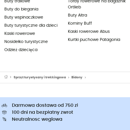
Buty trailowe
Torby rowerowe na bagażnik
Ortlieb
Buty do biegania
Buty Altra
Buty wspinaczkowe
Kominy Buff
Buty turystyczne dla dzieci
Kaski rowerowe Abus
Kaski rowerowe
Kurtki puchowe Patagonia
Nosidełko turystyczne
Odzież dziecięca
Sprzęt turystyczny i trekkingowa
Bidony
Filtry do uzdatniania wody
Darmowa dostawa od 750 zł
100 dni na bezpłatny zwrot
Neutralnosc weglowa