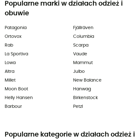
Popularne marki w działach odzież i
obuwie
Patagonia
Fjällräven
Ortovox
Columbia
Rab
Scarpa
La Sportiva
Vaude
Lowa
Mammut
Altra
Julbo
Millet
New Balance
Moon Boot
Hanwag
Helly Hansen
Birkenstock
Barbour
Petzl
Popularne kategorie w działach odzież i