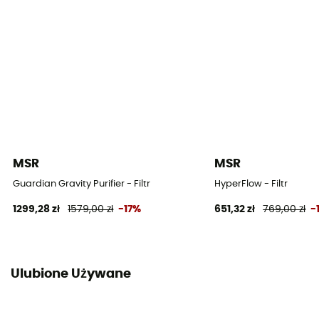
MSR
MSR
Guardian Gravity Purifier - Filtr
HyperFlow - Filtr
1299,28 zł
1579,00 zł
-17%
651,32 zł
769,00 zł
-
Ulubione Używane