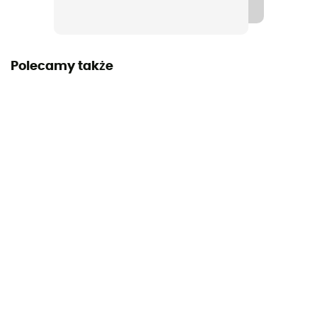
Nieprzemakalność
Non
Polecamy także
Twardość podeszwy
Normalna
Wzmocnienia
Tak
Śródpodeszwa
EVA
Podeszwa zewnętrzna
BlackLabel-Street
Wysokość cholewki
Cholewka niska