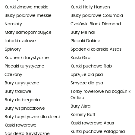
Kurtki zimowe meskie
Kurtki Helly Hansen
Bluzy polarowe meskie
Bluzy polarowe Columbia
Namioty
Czołówki Black Diamond
Maty samopompujące
Buty Meindl
Latarki czołowe
Plecaki Dakine
Śpiwory
Spodenki kolarskie Assos
Kuchenki turystyczne
Kaski Giro
Plecaki turystyczne
Kurtki puchowe Rab
Czekany
Uprzęże dla psa
Buty turystyczne
Smycze dla psa
Buty trailowe
Torby rowerowe na bagażnik
Ortlieb
Buty do biegania
Buty Altra
Buty wspinaczkowe
Kominy Buff
Buty turystyczne dla dzieci
Kaski rowerowe Abus
Kaski rowerowe
Kurtki puchowe Patagonia
Nosidełko turystyczne