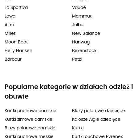
La Sportiva
Vaude
Lowa
Mammut
Altra
Julbo
Millet
New Balance
Moon Boot
Hanwag
Helly Hansen
Birkenstock
Barbour
Petzl
Popularne kategorie w działach odzież i
obuwie
Kurtki puchowe damskie
Bluzy polarowe dziecięce
Kurtki zimowe damskie
Kalosze Aigle dziecięce
Bluzy polarowe damskie
Kurtki
Kurtki puchowe meskie
Kurtki puchowe Pyrenex