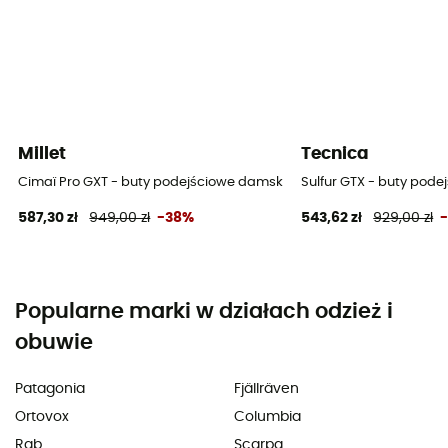
Millet
Tecnica
Cimaï Pro GXT - buty podejściowe damskie
Sulfur GTX - buty pod
587,30 zł
949,00 zł
-38%
543,62 zł
929,00 zł
Popularne marki w działach odzież i
obuwie
Patagonia
Fjällräven
Ortovox
Columbia
Rab
Scarpa