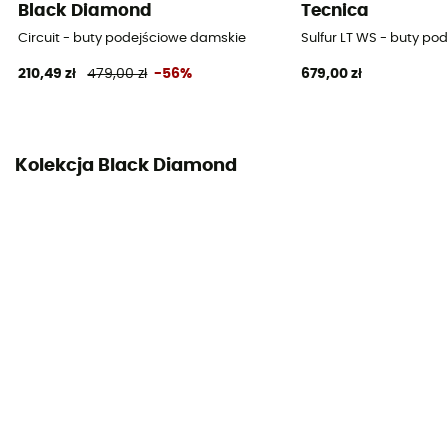
Black Diamond
Tecnica
System zapięcia
Circuit - buty podejściowe damskie
Sulfur LT WS - buty p
Sznurówki
210,49 zł
479,00 zł
-56%
679,00 zł
Materiał cholewki
Zamsz
Kolekcja Black Diamond
Ochrona
Palce
Właściwości
Respirant
Climbing zone
Tak