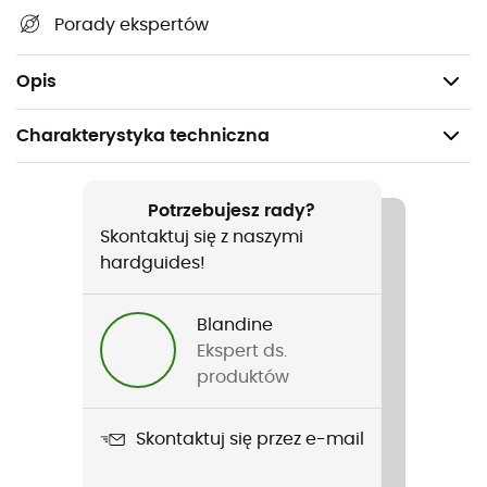
Pętle na paskach oferujące różne możliwości
Porady ekspertów
przymocowania do plecaka
Waga: 2 x 241 g
Opis
Charakterystyka techniczna
Polecane dla
Turystyka piesza / Wspinaczka / Podejście /
Potrzebujesz rady?
Codzienny użytek
Skontaktuj się z naszymi
hardguides!
Rodzaj
Kobiety
Blandine
Ekspert ds.
Ciężar
produktów
2 x 237.5 g
Skontaktuj się przez e-mail
Nazwa produktu
Session Suede