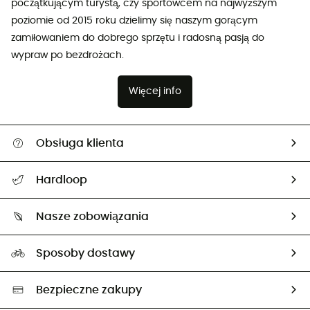
początkującym turystą, czy sportowcem na najwyższym
poziomie od 2015 roku dzielimy się naszym gorącym
zamiłowaniem do dobrego sprzętu i radosną pasją do
wypraw po bezdrożach.
Więcej info
Obsługa klienta
Pomoc i kontakt
Hardloop
Śledzenie przesyłki
O nas
Zwrot artykułów i zwrot środków
Nasze zobowiązania
HardGuides
Przewodnik po rozmiarach
Nasz ślad węglowy
Ambasadorzy
Sposoby dostawy
Neutralność węglowa
Wybrane produkty eko
Bezpieczne zakupy