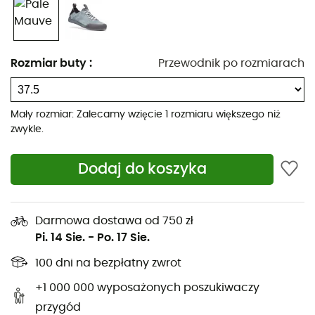
EVA zapewnia amortyzację i stabilność. Pętle na
paskach
Session Suede
oferują wiele możliwości
przymocowania ich do plecaka, gdy przechodzisz ze
Rozmiar buty
:
Przewodnik po rozmiarach
szlaku na skałę.
Wyściółka z wysokiej jakości trwałego zamszu
Podeszwa Black Diamond BlackLabel-Street z
Mały rozmiar: Zalecamy wzięcie 1 rozmiaru większego niż
zwykle.
przyczepnej gumy
Formowana śródpodeszwa z EVA zapewniająca
Dodaj do koszyka
ultra komfort
Wzmocnienie gumowe na palcach
Konstrukcja czubka i cholewki inspirowana butami
Darmowa dostawa od 750 zł
wspinaczkowymi
Pi. 14 Sie.
-
Po. 17 Sie.
Wygodny, skarpetkowy kołnierz
100 dni na bezpłatny zwrot
Elastyczny pasek na pięcie łatwy do zakładania i
+1 000 000 wyposażonych poszukiwaczy
zdejmowania, idealny na sesje wewnętrzne i
zewnętrzne
przygód