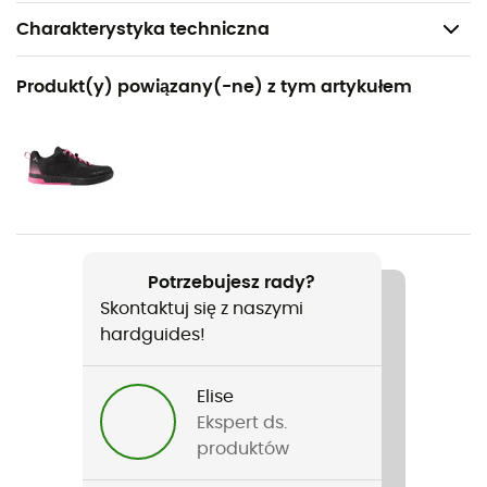
Charakterystyka techniczna
Polecane dla
Produkt(y) powiązany(-ne) z tym artykułem
MTB / Rower miejski
Rodzaj
Kobiety
Ciężar
298 g
Potrzebujesz rady?
Skontaktuj się z naszymi
Nazwa produktu
hardguides!
Moab Rain Jacket II
Budowa ubrania
Elise
2,5 warstwy
Ekspert ds.
produktów
Membrana