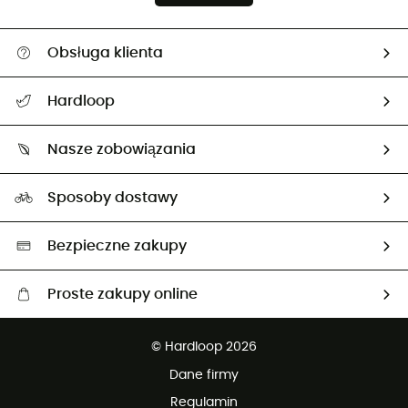
Obsługa klienta
Pomoc i kontakt
Hardloop
Śledzenie przesyłki
O nas
Zwrot artykułów i zwrot środków
Nasze zobowiązania
HardGuides
Przewodnik po rozmiarach
Nasz ślad węglowy
Ambasadorzy
Sposoby dostawy
Neutralność węglowa
Wybrane produkty eko
Bezpieczne zakupy
Proste zakupy online
Darmowa dostawa od 750 zł
© Hardloop 2026
100 dni na bezpłatny zwrot
Dane firmy
obsługi klienta
Regulamin