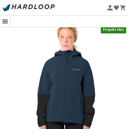
Letnie promocje 🔥 -5% DODATKOWO przy zakupie 2
produktów*, kod Summer5
-5% Extra - Kod Summer5
Projekt eko