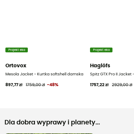
Projekt eko
Projekt eko
Ortovox
Haglöfs
Mesola Jacket - Kurtka softshell damska
Spitz GTX Pro II Jack
897,77 zł
1759,00 zł
-48%
1757,22 zł
2929,00 zł
Dla dobra wyprawy i planety...