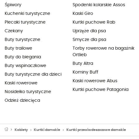
Śpiwory
Spodenki kolarskie Assos
Kuchenki turystyczne
Kaski Giro
Plecaki turystyczne
Kurtki puchowe Rab
Czekany
Uprzęże dla psa
Buty turystyczne
Smycze dla psa
Buty trailowe
Torby rowerowe na bagażnik
Ortlieb
Buty do biegania
Buty Altra
Buty wspinaczkowe
Kominy Buff
Buty turystyczne dla dzieci
Kaski rowerowe Abus
Kaski rowerowe
Kurtki puchowe Patagonia
Nosidełko turystyczne
Odzież dziecięca
Kobiety
Kurtki damskie
Kurtki przeciwdeszczowe damskie