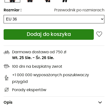
Membrana: Ceplex Active Membrane
Wodoodporność: 10 000 mm
Rozmiar
:
Przewodnik po rozmiarach
Oddychalność: 10 000 gr / m2 / 24 h
Kurtka 2,5-warstwowa
Wentylacja pod pachami dzięki wodoodpornemu
Dodaj do koszyka
zamkowi
Profilowane rękawy
2 przednie kieszenie na zamek
Darmowa dostawa od 750 zł
Hydrofobowy zamek z przodu z wewnętrzną klapą
Wt. 25 Sie.
-
Śr. 26 Sie.
Regulowany sznurek w pasie przez kieszenie
100 dni na bezpłatny zwrot
Regulowane mankiety
+1 000 000 wyposażonych poszukiwaczy
Przymocowany, zwijany i regulowany kaptur
przygód
Elementy odblaskowe
Porady ekspertów
Standardowy krój
Waga: 298 g
Opis