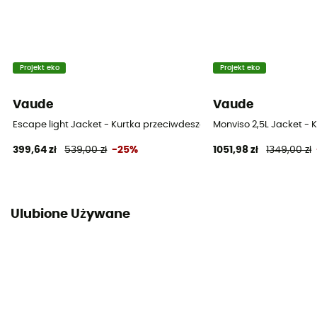
Projekt eko
Projekt eko
Vaude
Vaude
Escape light Jacket - Kurtka przeciwdeszczowa damska
Monviso 2,5L Jacket -
399,64 zł
539,00 zł
-25%
1051,98 zł
1349,00 zł
Ulubione Używane