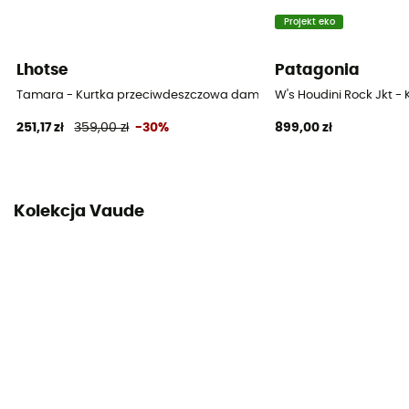
2 kieszenie
Projekt eko
Materiały
Lhotse
Patagonia
47% poliester z recyklingu - 53% poliester
Tamara - Kurtka przeciwdeszczowa damska
W's Houdini Rock Jkt 
MVTR (poziom oddychalności)
251,17 zł
359,00 zł
-30%
899,00 zł
10 000 gr /m2 / 24 h
Elementy odblaskowe
Tak
Kolekcja Vaude