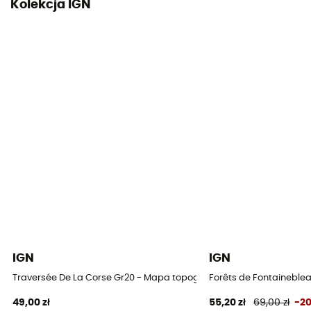
Kolekcja IGN
IGN
IGN
Traversée De La Corse Gr20 - Mapa topograficzna
Forêts de Fontaineblea
49,00 zł
55,20 zł
69,00 zł
-2