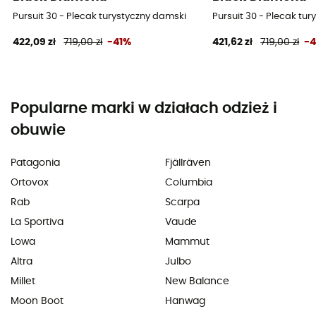
Pursuit 30 - Plecak turystyczny damski
Pursuit 30 - Plecak tu
422,09 zł
719,00 zł
-41%
421,62 zł
719,00 zł
-
Popularne marki w działach odzież i
obuwie
Patagonia
Fjällräven
Ortovox
Columbia
Rab
Scarpa
La Sportiva
Vaude
Lowa
Mammut
Altra
Julbo
Millet
New Balance
Moon Boot
Hanwag