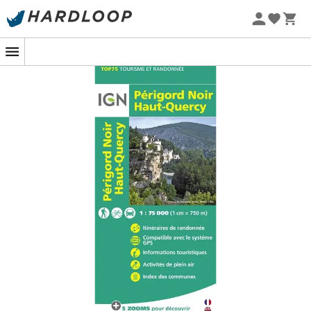
Letnie promocje 🔥 -5% DODATKOWO przy zakupie 2
produktów*, kod Summer5