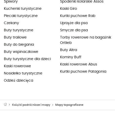
Śpiwory
Spodenki kolarskie Assos
Kuchenki turystyczne
Kaski Giro
Plecaki turystyczne
Kurtki puchowe Rab
Czekany
Uprzęże dla psa
Buty turystyczne
Smycze dla psa
Buty trailowe
Torby rowerowe na bagażnik
Ortlieb
Buty do biegania
Buty Altra
Buty wspinaczkowe
Kominy Buff
Buty turystyczne dla dzieci
Kaski rowerowe Abus
Kaski rowerowe
Kurtki puchowe Patagonia
Nosidełko turystyczne
Odzież dziecięca
Książki podróżnicze i mapy
Mapy topograficzne