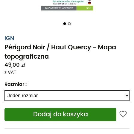
IGN
Périgord Noir / Haut Quercy - Mapa
topograficzna
49,00 zł
z VAT
Rozmiar
:
Dodaj do koszyka
Bez względu na to, czy planujesz krótki spacer, czy długą
wyprawę, mapa topograficzna IGN Périgord Noir / Haut
Quercy będzie cennym wsparciem podczas