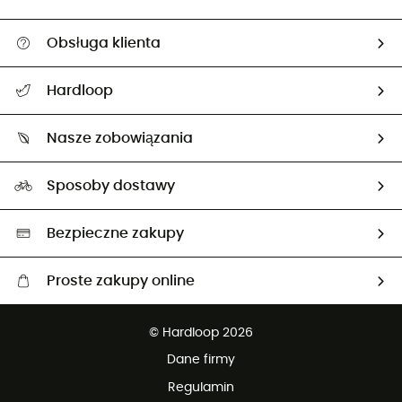
Obsługa klienta
Pomoc i kontakt
Hardloop
Śledzenie przesyłki
O nas
Zwrot artykułów i zwrot środków
Nasze zobowiązania
HardGuides
Przewodnik po rozmiarach
Nasz ślad węglowy
Ambasadorzy
Sposoby dostawy
Neutralność węglowa
Wybrane produkty eko
Bezpieczne zakupy
Proste zakupy online
Darmowa dostawa od 750 zł
© Hardloop 2026
100 dni na bezpłatny zwrot
Dane firmy
obsługi klienta
Regulamin