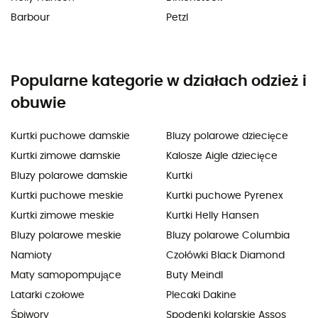
Barbour
Petzl
Popularne kategorie w działach odzież i
obuwie
Kurtki puchowe damskie
Bluzy polarowe dziecięce
Kurtki zimowe damskie
Kalosze Aigle dziecięce
Bluzy polarowe damskie
Kurtki
Kurtki puchowe meskie
Kurtki puchowe Pyrenex
Kurtki zimowe meskie
Kurtki Helly Hansen
Bluzy polarowe meskie
Bluzy polarowe Columbia
Namioty
Czołówki Black Diamond
Maty samopompujące
Buty Meindl
Latarki czołowe
Plecaki Dakine
Śpiwory
Spodenki kolarskie Assos