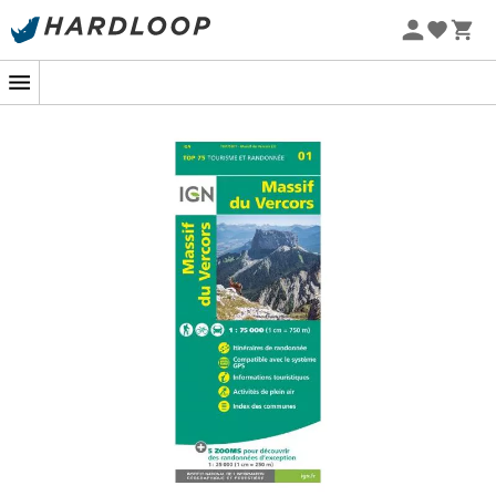
Letnie promocje 🔥 -5% DODATKOWO przy zakupie 2
produktów*, kod Summer5