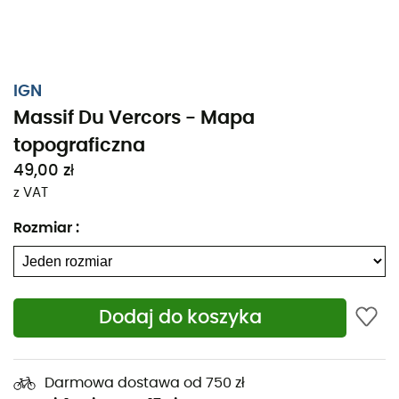
IGN
Massif Du Vercors - Mapa
topograficzna
49,00 zł
z VAT
Rozmiar
:
Dodaj do koszyka
Niezależnie od tego, czy planujesz kilka kilometrów, czy
długą eksplorację, mapa topograficzna IGN Massif Du
Darmowa dostawa od 750 zł
Vercors będzie cennym sojusznikiem w przygotowaniu i