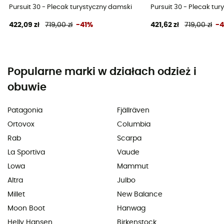
Pursuit 30 - Plecak turystyczny damski
Pursuit 30 - Plecak tu
422,09 zł
719,00 zł
-41%
421,62 zł
719,00 zł
-
Popularne marki w działach odzież i
obuwie
Patagonia
Fjällräven
Ortovox
Columbia
Rab
Scarpa
La Sportiva
Vaude
Lowa
Mammut
Altra
Julbo
Millet
New Balance
Moon Boot
Hanwag
Helly Hansen
Birkenstock