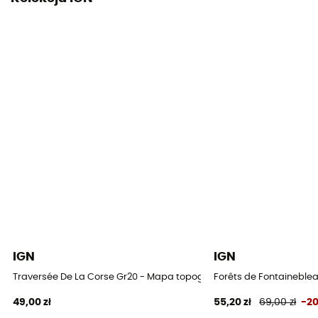
IGN
IGN
Traversée De La Corse Gr20 - Mapa topograficzna
Forêts de Fontaineblea
49,00 zł
55,20 zł
69,00 zł
-2