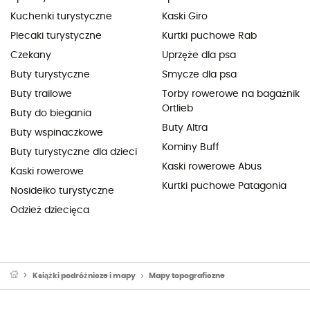
Kuchenki turystyczne
Kaski Giro
Plecaki turystyczne
Kurtki puchowe Rab
Czekany
Uprzęże dla psa
Buty turystyczne
Smycze dla psa
Buty trailowe
Torby rowerowe na bagażnik
Ortlieb
Buty do biegania
Buty Altra
Buty wspinaczkowe
Kominy Buff
Buty turystyczne dla dzieci
Kaski rowerowe Abus
Kaski rowerowe
Kurtki puchowe Patagonia
Nosidełko turystyczne
Odzież dziecięca
Książki podróżnicze i mapy
Mapy topograficzne