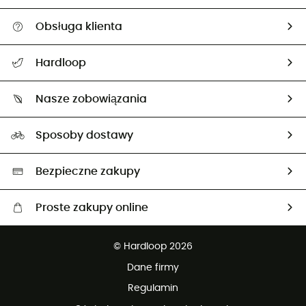
Obsługa klienta
Pomoc i kontakt
Hardloop
Śledzenie przesyłki
O nas
Zwrot artykułów i zwrot środków
Nasze zobowiązania
HardGuides
Przewodnik po rozmiarach
Nasz ślad węglowy
Ambasadorzy
Sposoby dostawy
Neutralność węglowa
Wybrane produkty eko
Bezpieczne zakupy
Proste zakupy online
Darmowa dostawa od 750 zł
© Hardloop 2026
100 dni na bezpłatny zwrot
Dane firmy
obsługi klienta
Regulamin