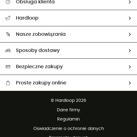
Obsługa klienta
Pomoc i kontakt
Hardloop
Śledzenie przesyłki
O nas
Zwrot artykułów i zwrot środków
Nasze zobowiązania
HardGuides
Przewodnik po rozmiarach
Nasz ślad węglowy
Ambasadorzy
Sposoby dostawy
Neutralność węglowa
Wybrane produkty eko
Bezpieczne zakupy
Proste zakupy online
Darmowa dostawa od 750 zł
© Hardloop 2026
100 dni na bezpłatny zwrot
Dane firmy
obsługi klienta
Regulamin
Oświadczenie o ochronie danych