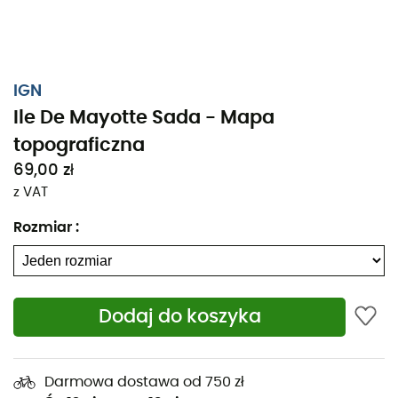
IGN
Ile De Mayotte Sada - Mapa
topograficzna
69,00 zł
z VAT
Rozmiar
:
Dodaj do koszyka
Niezależnie od tego, czy planujesz krótki spacer, czy
długą wyprawę, mapa topograficzna IGN Ile De Mayotte
Darmowa dostawa od 750 zł
Sada będzie cennym wsparciem podczas przygotowań i