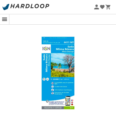
Letnie promocje 🔥 -5% DODATKOWO przy zakupie 2
produktów*, kod Summer5