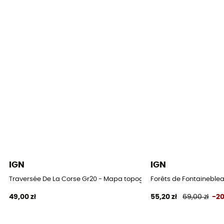
IGN
IGN
Traversée De La Corse Gr20 - Mapa topograficzna
Forêts de Fontaineblea
49,00 zł
55,20 zł
69,00 zł
-2