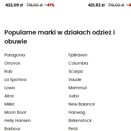
422,09 zł
719,00 zł
-41%
421,62 zł
719,00 zł
-
Popularne marki w działach odzież i
obuwie
Patagonia
Fjällräven
Ortovox
Columbia
Rab
Scarpa
La Sportiva
Vaude
Lowa
Mammut
Altra
Julbo
Millet
New Balance
Moon Boot
Hanwag
Helly Hansen
Birkenstock
Barbour
Petzl