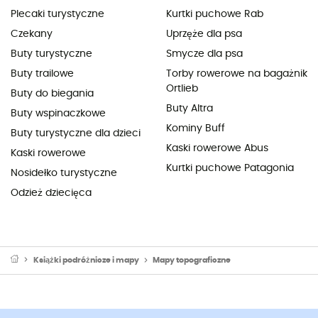
Plecaki turystyczne
Kurtki puchowe Rab
Czekany
Uprzęże dla psa
Buty turystyczne
Smycze dla psa
Buty trailowe
Torby rowerowe na bagażnik
Ortlieb
Buty do biegania
Buty Altra
Buty wspinaczkowe
Kominy Buff
Buty turystyczne dla dzieci
Kaski rowerowe Abus
Kaski rowerowe
Kurtki puchowe Patagonia
Nosidełko turystyczne
Odzież dziecięca
Książki podróżnicze i mapy
Mapy topograficzne