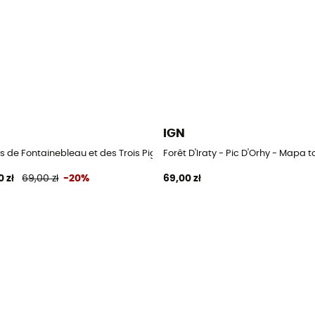
IGN
czna
ts de Fontainebleau et des Trois Pignons - Mapa topograficzna
Forêt D'Iraty - Pic D'Orhy - Mapa 
0 zł
69,00 zł
-20%
69,00 zł