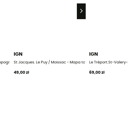
IGN
IGN
topograficzna
St Jacques. Le Puy / Moissac - Mapa topograficzna
Le Tréport.St-Valer
49,00 zł
69,00 zł