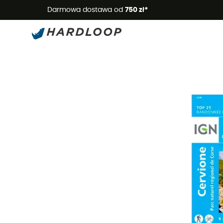
Letnie
Darmowa dostawa od
750 zł*