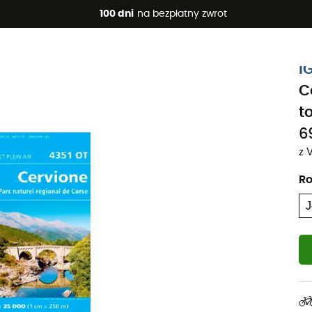
 promocje 🔥 -5% DODATKOWO przy zakupie 2 produktów*, kod 
100 dni
na bezpłatny zwrot
I
C
t
6
z 
Ro