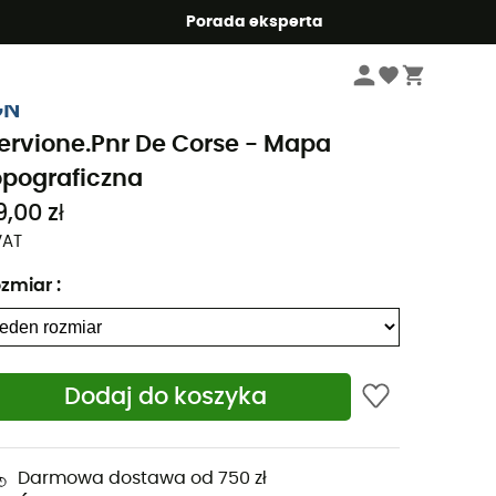
Summer5
Porada eksperta
Książki podróżnicze i mapy
Mapy topograficzne
GN
ervione.Pnr De Corse - Mapa
opograficzna
9,00 zł
VAT
zmiar
:
Dodaj do koszyka
Darmowa dostawa od 750 zł