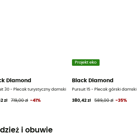
Projekt eko
ck Diamond
Black Diamond
it 30 - Plecak turystyczny damski
Pursuit 15 - Plecak górski damski
2 zł
719,00 zł
-41%
380,42 zł
589,00 zł
-35%
dzież i obuwie