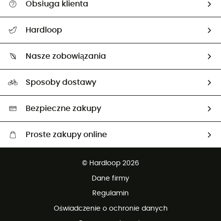
Obsługa klienta
Pomoc i kontakt
Hardloop
Śledzenie przesyłki
O nas
Zwrot artykułów i zwrot środków
Nasze zobowiązania
HardGuides
Przewodnik po rozmiarach
Nasz ślad węglowy
Ambasadorzy
Sposoby dostawy
Neutralność węglowa
Wybrane produkty eko
Bezpieczne zakupy
Proste zakupy online
Darmowa dostawa od 750 zł
© Hardloop 2026
100 dni na bezpłatny zwrot
Dane firmy
obsługi klienta
Regulamin
Oświadczenie o ochronie danych