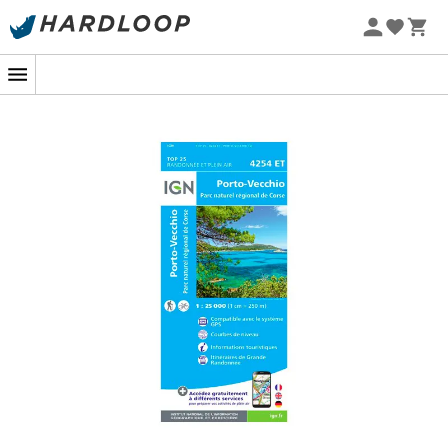
Letnie promocje 🔥 -5% DODATKOWO przy zakupie 2
produktów*, kod Summer5