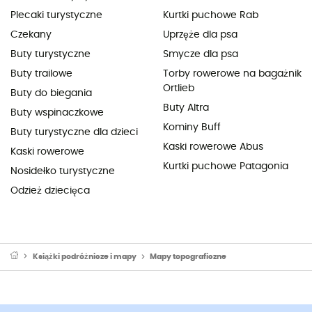
Plecaki turystyczne
Kurtki puchowe Rab
Czekany
Uprzęże dla psa
Buty turystyczne
Smycze dla psa
Buty trailowe
Torby rowerowe na bagażnik
Ortlieb
Buty do biegania
Buty Altra
Buty wspinaczkowe
Kominy Buff
Buty turystyczne dla dzieci
Kaski rowerowe Abus
Kaski rowerowe
Kurtki puchowe Patagonia
Nosidełko turystyczne
Odzież dziecięca
Książki podróżnicze i mapy
Mapy topograficzne