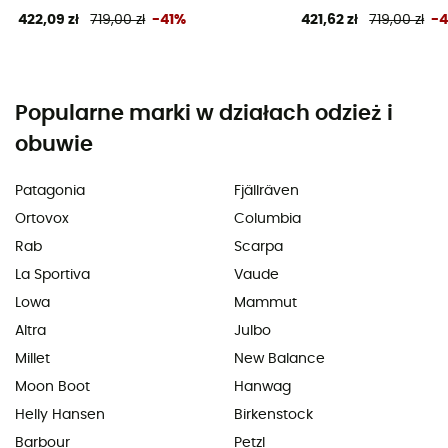
422,09 zł
719,00 zł
-41%
421,62 zł
719,00 zł
-
Popularne marki w działach odzież i
obuwie
Patagonia
Fjällräven
Ortovox
Columbia
Rab
Scarpa
La Sportiva
Vaude
Lowa
Mammut
Altra
Julbo
Millet
New Balance
Moon Boot
Hanwag
Helly Hansen
Birkenstock
Barbour
Petzl