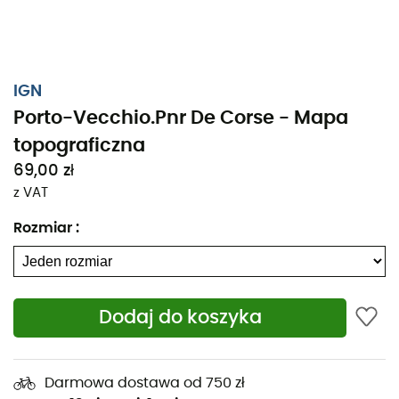
IGN
Porto-Vecchio.Pnr De Corse - Mapa
topograficzna
69,00 zł
z VAT
Rozmiar
:
Dodaj do koszyka
Bez względu na to, czy planujesz krótki spacer czy długą
wyprawę, mapa topograficzna IGN Porto-Vecchio.Pnr De
Darmowa dostawa od 750 zł
Corse będzie cennym wsparciem w przygotowaniach i