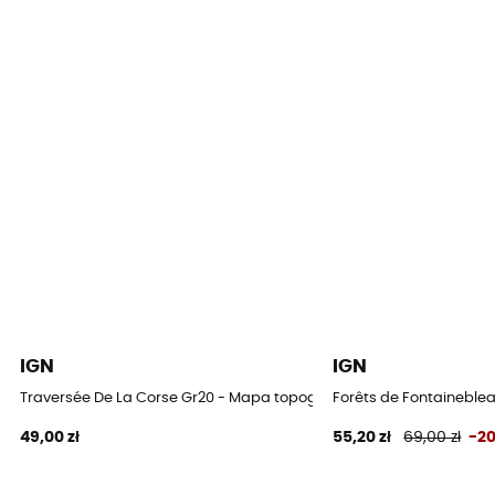
IGN
IGN
Traversée De La Corse Gr20 - Mapa topograficzna
Forêts de Fontaineblea
49,00 zł
55,20 zł
69,00 zł
-2