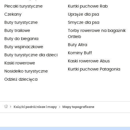
Plecaki turystyczne
Kurtki puchowe Rab
Czekany
Uprzęże dla psa
Buty turystyczne
Smycze dla psa
Buty trailowe
Torby rowerowe na bagażnik
Ortlieb
Buty do biegania
Buty Altra
Buty wspinaczkowe
Kominy Buff
Buty turystyczne dla dzieci
Kaski rowerowe Abus
Kaski rowerowe
Kurtki puchowe Patagonia
Nosidełko turystyczne
Odzież dziecięca
Książki podróżnicze i mapy
Mapy topograficzne