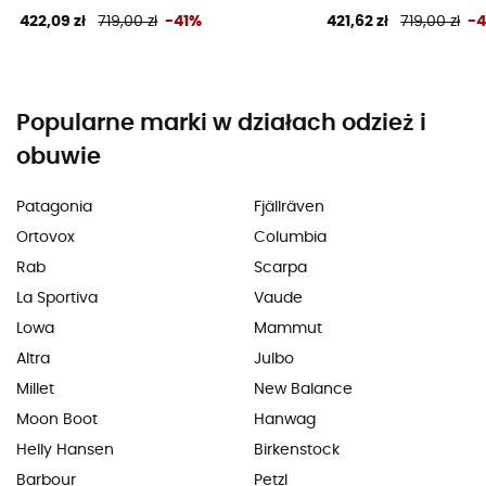
422,09 zł
719,00 zł
-41%
421,62 zł
719,00 zł
-
Popularne marki w działach odzież i
obuwie
Patagonia
Fjällräven
Ortovox
Columbia
Rab
Scarpa
La Sportiva
Vaude
Lowa
Mammut
Altra
Julbo
Millet
New Balance
Moon Boot
Hanwag
Helly Hansen
Birkenstock
Barbour
Petzl