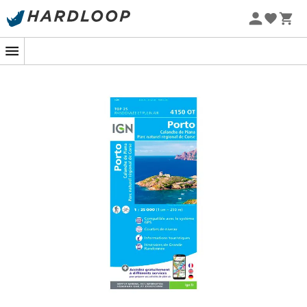
Letnie promocje 🔥 -5% DODATKOWO przy zakupie 2
produktów*, kod Summer5