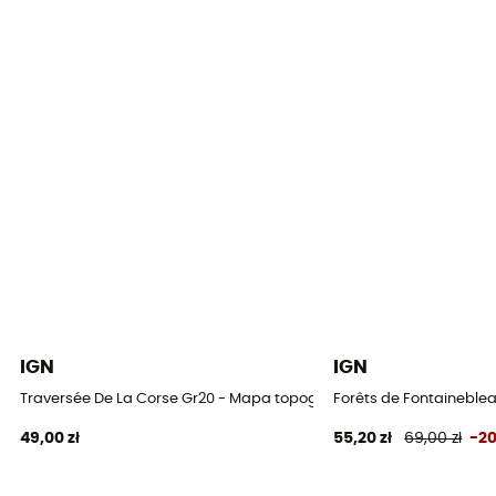
IGN
IGN
Traversée De La Corse Gr20 - Mapa topograficzna
Forêts de Fontaineblea
49,00 zł
55,20 zł
69,00 zł
-2