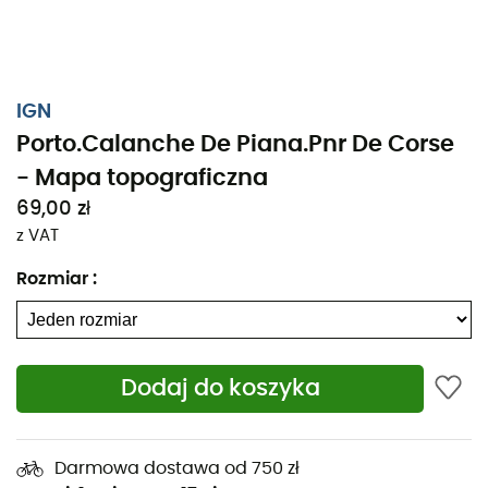
IGN
Porto.Calanche De Piana.Pnr De Corse
- Mapa topograficzna
69,00 zł
z VAT
Rozmiar
:
Niezależnie od tego, czy planujesz krótką trasę, czy
Dodaj do koszyka
dłuższą eksplorację, mapa topograficzna IGN
Porto.Calanche De Piana.Pnr De Corse będzie
nieocenionym wsparciem w przygotowaniu i
Darmowa dostawa od 750 zł
przeżywaniu Twojej przygody. Dzięki dużej precyzji, ta