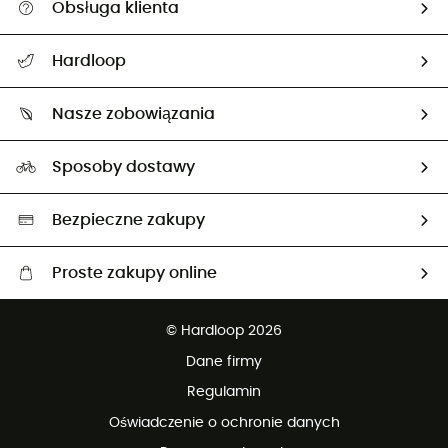
Obsługa klienta
Pomoc i kontakt
Hardloop
Śledzenie przesyłki
O nas
Zwrot artykułów i zwrot środków
Nasze zobowiązania
HardGuides
Przewodnik po rozmiarach
Nasz ślad węglowy
Ambasadorzy
Sposoby dostawy
Neutralność węglowa
Wybrane produkty eko
Bezpieczne zakupy
Proste zakupy online
Darmowa dostawa od 750 zł
© Hardloop 2026
100 dni na bezpłatny zwrot
Dane firmy
obsługi klienta
Regulamin
Oświadczenie o ochronie danych