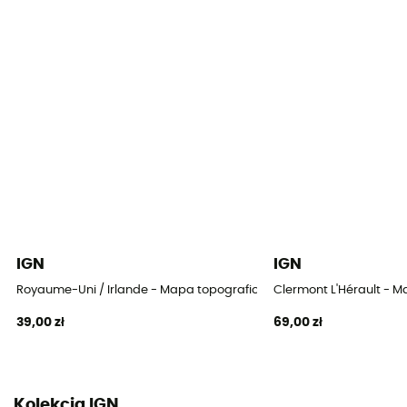
IGN
IGN
Royaume-Uni / Irlande - Mapa topograficzna
Clermont L'Hérault - 
39,00 zł
69,00 zł
Kolekcja IGN