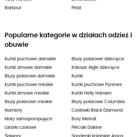
Barbour
Petzl
Popularne kategorie w działach odzież i
obuwie
Kurtki puchowe damskie
Bluzy polarowe dziecięce
Kurtki zimowe damskie
Kalosze Aigle dziecięce
Bluzy polarowe damskie
Kurtki
Kurtki puchowe meskie
Kurtki puchowe Pyrenex
Kurtki zimowe meskie
Kurtki Helly Hansen
Bluzy polarowe meskie
Bluzy polarowe Columbia
Namioty
Czołówki Black Diamond
Maty samopompujące
Buty Meindl
Latarki czołowe
Plecaki Dakine
Śpiwory
Spodenki kolarskie Assos