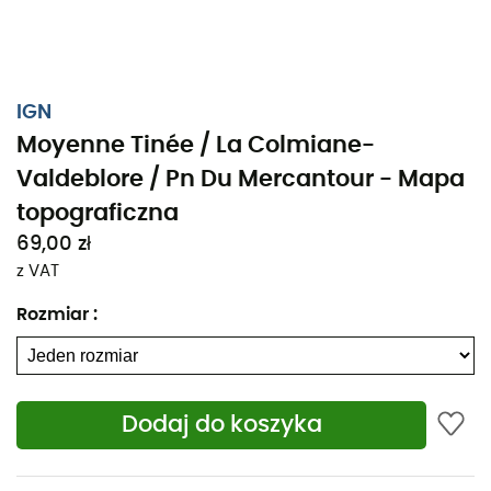
IGN
Moyenne Tinée / La Colmiane-
Valdeblore / Pn Du Mercantour - Mapa
topograficzna
69,00 zł
z VAT
Rozmiar
:
Niezależnie od tego, czy planujesz kilka kilometrów czy
Dodaj do koszyka
długą eksplorację, mapa topograficzna IGN Moyenne
Tinée / La Colmiane-Valdeblore / Pn Du Mercantour