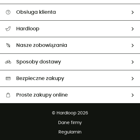
Obsługa klienta
Pomoc i kontakt
Hardloop
Śledzenie przesyłki
O nas
Zwrot artykułów i zwrot środków
Nasze zobowiązania
HardGuides
Przewodnik po rozmiarach
Nasz ślad węglowy
Ambasadorzy
Sposoby dostawy
Neutralność węglowa
Wybrane produkty eko
Bezpieczne zakupy
Proste zakupy online
Darmowa dostawa od 750 zł
© Hardloop 2026
100 dni na bezpłatny zwrot
Dane firmy
obsługi klienta
Regulamin