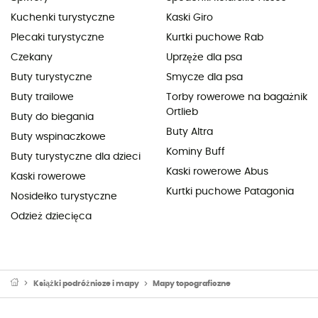
Kuchenki turystyczne
Kaski Giro
Plecaki turystyczne
Kurtki puchowe Rab
Czekany
Uprzęże dla psa
Buty turystyczne
Smycze dla psa
Buty trailowe
Torby rowerowe na bagażnik
Ortlieb
Buty do biegania
Buty Altra
Buty wspinaczkowe
Kominy Buff
Buty turystyczne dla dzieci
Kaski rowerowe Abus
Kaski rowerowe
Kurtki puchowe Patagonia
Nosidełko turystyczne
Odzież dziecięca
Książki podróżnicze i mapy
Mapy topograficzne