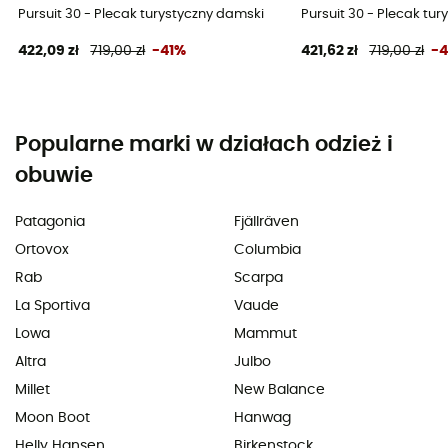
Pursuit 30 - Plecak turystyczny damski
Pursuit 30 - Plecak tu
422,09 zł
719,00 zł
-41%
421,62 zł
719,00 zł
-
Popularne marki w działach odzież i
obuwie
Patagonia
Fjällräven
Ortovox
Columbia
Rab
Scarpa
La Sportiva
Vaude
Lowa
Mammut
Altra
Julbo
Millet
New Balance
Moon Boot
Hanwag
Helly Hansen
Birkenstock