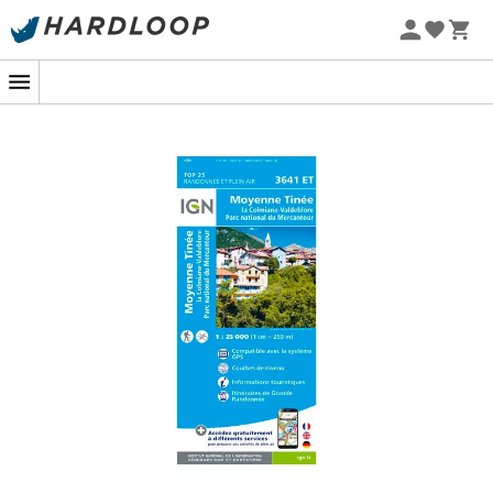
Letnie promocje 🔥 -5% DODATKOWO przy zakupie 2
produktów*, kod Summer5