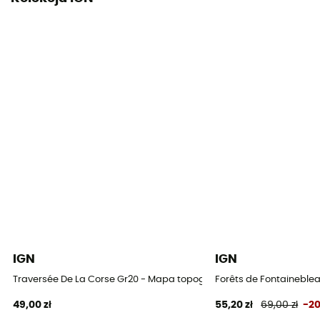
IGN
IGN
Traversée De La Corse Gr20 - Mapa topograficzna
Forêts de Fontaineblea
49,00 zł
55,20 zł
69,00 zł
-2