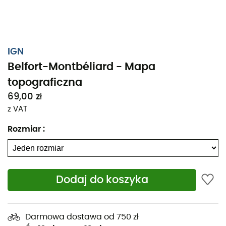
IGN
Belfort-Montbéliard - Mapa
topograficzna
69,00 zł
z VAT
Rozmiar
:
Dodaj do koszyka
Niezależnie od tego, czy planujesz krótki spacer, czy
długą wyprawę, mapa topograficzna IGN Belfort-
Montbéliard będzie cennym wsparciem w
Darmowa dostawa od 750 zł
przygotowaniu i przeżywaniu Twojej przygody. Ta mapa