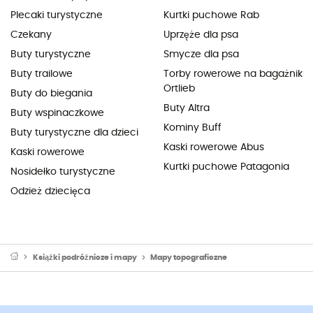
Plecaki turystyczne
Kurtki puchowe Rab
Czekany
Uprzęże dla psa
Buty turystyczne
Smycze dla psa
Buty trailowe
Torby rowerowe na bagażnik
Ortlieb
Buty do biegania
Buty Altra
Buty wspinaczkowe
Kominy Buff
Buty turystyczne dla dzieci
Kaski rowerowe Abus
Kaski rowerowe
Kurtki puchowe Patagonia
Nosidełko turystyczne
Odzież dziecięca
Książki podróżnicze i mapy
Mapy topograficzne