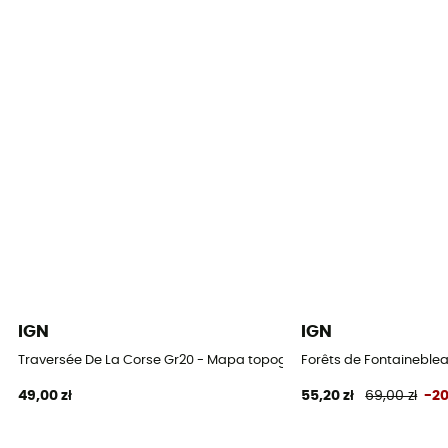
IGN
IGN
Traversée De La Corse Gr20 - Mapa topograficzna
Forêts de Fontaineblea
49,00 zł
55,20 zł
69,00 zł
-2