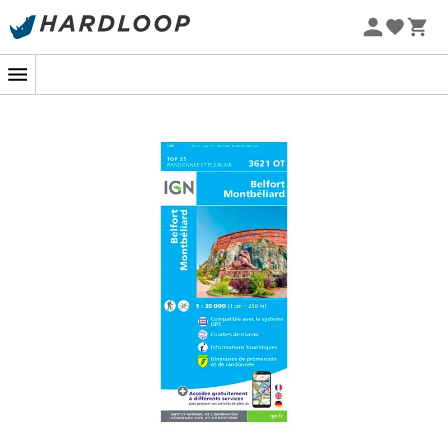
Letnie promocje 🔥 -5% DODATKOWO przy zakupie 2
produktów*, kod Summer5