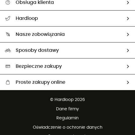
Obsługa klienta
Pomoc i kontakt
Hardloop
Śledzenie przesyłki
O nas
Zwrot artykułów i zwrot środków
Nasze zobowiązania
HardGuides
Przewodnik po rozmiarach
Nasz ślad węglowy
Ambasadorzy
Sposoby dostawy
Neutralność węglowa
Wybrane produkty eko
Bezpieczne zakupy
Proste zakupy online
Darmowa dostawa od 750 zł
© Hardloop 2026
100 dni na bezpłatny zwrot
Dane firmy
obsługi klienta
Regulamin
Oświadczenie o ochronie danych