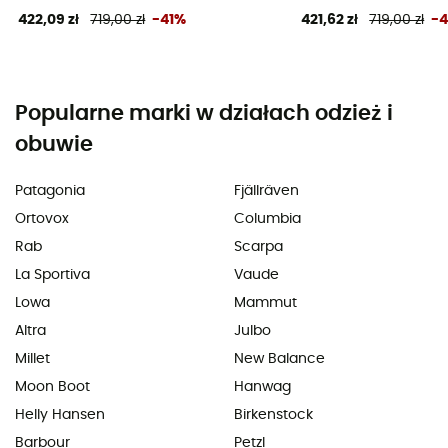
422,09 zł
719,00 zł
-41%
421,62 zł
719,00 zł
-
Popularne marki w działach odzież i
obuwie
Patagonia
Fjällräven
Ortovox
Columbia
Rab
Scarpa
La Sportiva
Vaude
Lowa
Mammut
Altra
Julbo
Millet
New Balance
Moon Boot
Hanwag
Helly Hansen
Birkenstock
Barbour
Petzl