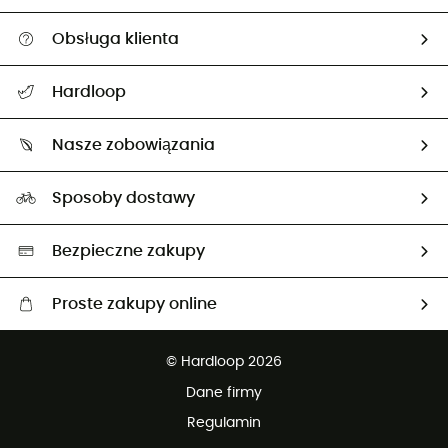
Obsługa klienta
Pomoc i kontakt
Hardloop
Śledzenie przesyłki
O nas
Zwrot artykułów i zwrot środków
Nasze zobowiązania
HardGuides
Przewodnik po rozmiarach
Nasz ślad węglowy
Ambasadorzy
Sposoby dostawy
Neutralność węglowa
Wybrane produkty eko
Bezpieczne zakupy
Proste zakupy online
Darmowa dostawa od 750 zł
© Hardloop 2026
100 dni na bezpłatny zwrot
Dane firmy
obsługi klienta
Regulamin