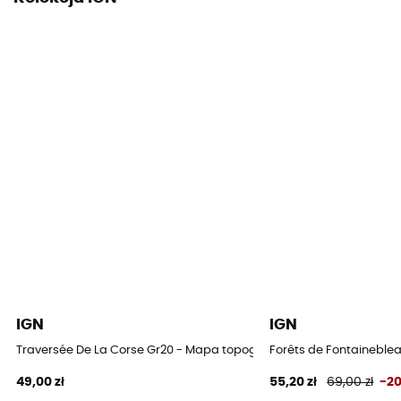
IGN
IGN
Traversée De La Corse Gr20 - Mapa topograficzna
Forêts de Fontaineblea
49,00 zł
55,20 zł
69,00 zł
-2