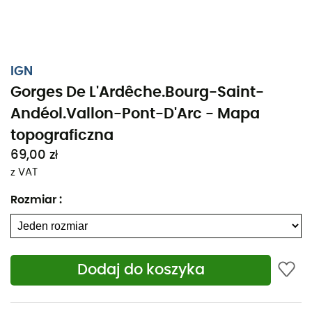
IGN
Gorges De L'Ardêche.Bourg-Saint-
Andéol.Vallon-Pont-D'Arc - Mapa
topograficzna
69,00 zł
z VAT
Rozmiar
:
Niezależnie od tego, czy planujesz krótki spacer, czy
Dodaj do koszyka
długą wyprawę, mapa topograficzna IGN Gorges De
L'Ardêche.Bourg-Saint-Andéol.Vallon-Pont-D'Arc będzie