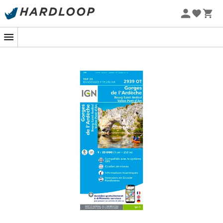
Letnie promocje 🔥 -5% DODATKOWO przy zakupie 2
produktów*, kod Summer5