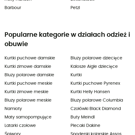
Barbour
Petzl
Popularne kategorie w działach odzież i
obuwie
Kurtki puchowe damskie
Bluzy polarowe dziecięce
Kurtki zimowe damskie
Kalosze Aigle dziecięce
Bluzy polarowe damskie
Kurtki
Kurtki puchowe meskie
Kurtki puchowe Pyrenex
Kurtki zimowe meskie
Kurtki Helly Hansen
Bluzy polarowe meskie
Bluzy polarowe Columbia
Namioty
Czołówki Black Diamond
Maty samopompujące
Buty Meindl
Latarki czołowe
Plecaki Dakine
Śpiwory
Spodenki kolarskie Assos