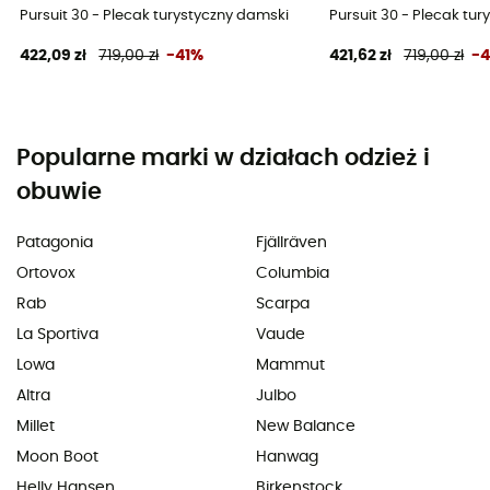
Pursuit 30 - Plecak turystyczny damski
Pursuit 30 - Plecak tu
422,09 zł
719,00 zł
-41%
421,62 zł
719,00 zł
-
Popularne marki w działach odzież i
obuwie
Patagonia
Fjällräven
Ortovox
Columbia
Rab
Scarpa
La Sportiva
Vaude
Lowa
Mammut
Altra
Julbo
Millet
New Balance
Moon Boot
Hanwag
Helly Hansen
Birkenstock