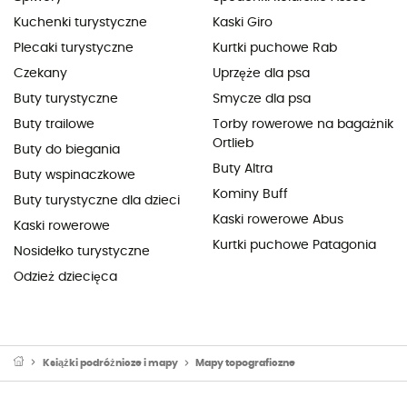
Kuchenki turystyczne
Kaski Giro
Plecaki turystyczne
Kurtki puchowe Rab
Czekany
Uprzęże dla psa
Buty turystyczne
Smycze dla psa
Buty trailowe
Torby rowerowe na bagażnik
Ortlieb
Buty do biegania
Buty Altra
Buty wspinaczkowe
Kominy Buff
Buty turystyczne dla dzieci
Kaski rowerowe Abus
Kaski rowerowe
Kurtki puchowe Patagonia
Nosidełko turystyczne
Odzież dziecięca
Książki podróżnicze i mapy
Mapy topograficzne