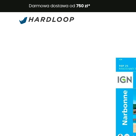
Letnie
Darmowa dostawa od
750 zł*