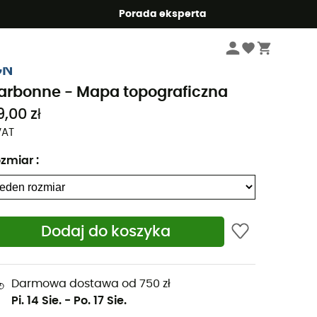
Summer5
Porada eksperta
Książki podróżnicze i mapy
Mapy topograficzne
GN
arbonne - Mapa topograficzna
9,00 zł
VAT
zmiar
:
Dodaj do koszyka
Darmowa dostawa od 750 zł
Pi. 14 Sie.
-
Po. 17 Sie.