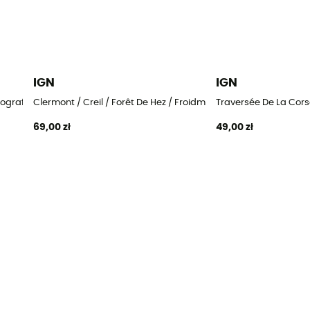
IGN
IGN
ograficzna
Clermont / Creil / Forêt De Hez / Froidmont - Mapa topografic
Traversée De La Cor
69,00 zł
49,00 zł