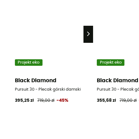
Projekt eko
Projekt eko
Black Diamond
Black Diamond
Pursuit 30 - Plecak górski damski
Pursuit 30 - Plecak g
395,25 zł
719,00 zł
-45%
355,68 zł
719,00 zł