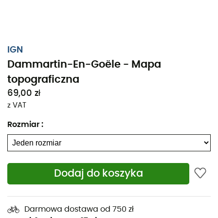
IGN
Dammartin-En-Goële - Mapa
topograficzna
69,00 zł
z VAT
Rozmiar
:
Dodaj do koszyka
Niezależnie od tego, czy planujesz krótki spacer, czy
długą wyprawę, mapa topograficzna IGN Dammartin-
En-Goële będzie cennym wsparciem w
Darmowa dostawa od 750 zł
przygotowaniach i realizacji Twojej przygody. Dzięki