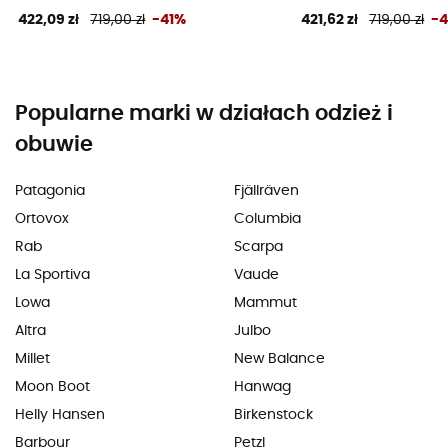
422,09 zł
719,00 zł
-41%
421,62 zł
719,00 zł
-
Popularne marki w działach odzież i
obuwie
Patagonia
Fjällräven
Ortovox
Columbia
Rab
Scarpa
La Sportiva
Vaude
Lowa
Mammut
Altra
Julbo
Millet
New Balance
Moon Boot
Hanwag
Helly Hansen
Birkenstock
Barbour
Petzl