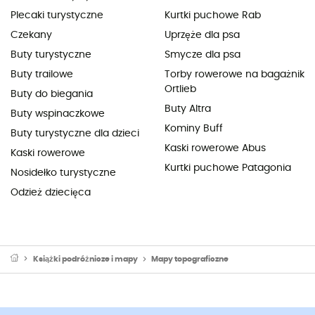
Plecaki turystyczne
Kurtki puchowe Rab
Czekany
Uprzęże dla psa
Buty turystyczne
Smycze dla psa
Buty trailowe
Torby rowerowe na bagażnik
Ortlieb
Buty do biegania
Buty Altra
Buty wspinaczkowe
Kominy Buff
Buty turystyczne dla dzieci
Kaski rowerowe Abus
Kaski rowerowe
Kurtki puchowe Patagonia
Nosidełko turystyczne
Odzież dziecięca
Książki podróżnicze i mapy
Mapy topograficzne