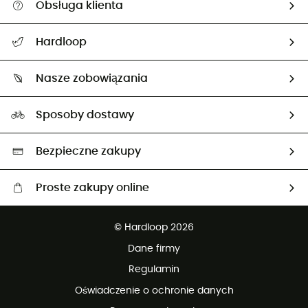
Obsługa klienta
Pomoc i kontakt
Hardloop
Śledzenie przesyłki
O nas
Zwrot artykułów i zwrot środków
Nasze zobowiązania
HardGuides
Przewodnik po rozmiarach
Nasz ślad węglowy
Ambasadorzy
Sposoby dostawy
Neutralność węglowa
Wybrane produkty eko
Bezpieczne zakupy
Proste zakupy online
Darmowa dostawa od 750 zł
© Hardloop 2026
100 dni na bezpłatny zwrot
Dane firmy
obsługi klienta
Regulamin
Oświadczenie o ochronie danych