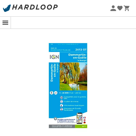
Letnie promocje 🔥 -5% DODATKOWO przy zakupie 2
produktów*, kod Summer5