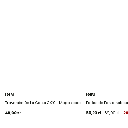
IGN
IGN
Traversée De La Corse Gr20 - Mapa topograficzna
Forêts de Fontaineblea
49,00 zł
55,20 zł
69,00 zł
-2