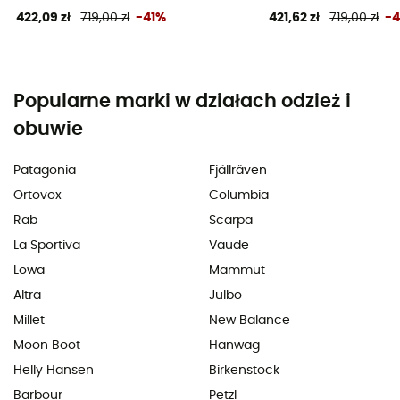
422,09 zł
719,00 zł
-41%
421,62 zł
719,00 zł
-
Popularne marki w działach odzież i
obuwie
Patagonia
Fjällräven
Ortovox
Columbia
Rab
Scarpa
La Sportiva
Vaude
Lowa
Mammut
Altra
Julbo
Millet
New Balance
Moon Boot
Hanwag
Helly Hansen
Birkenstock
Barbour
Petzl