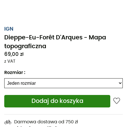
IGN
Dieppe-Eu-Forêt D'Arques - Mapa
topograficzna
69,00 zł
z VAT
Rozmiar
:
Dodaj do koszyka
Niezależnie od tego, czy planujesz kilka kilometrów, czy
długą eksplorację, mapa topograficzna IGN Dieppe-Eu-
Forêt D'Arques będzie cennym towarzyszem w
Darmowa dostawa od 750 zł
przygotowaniu i przeżywaniu Twojej przygody. Dzięki