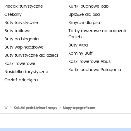
Plecaki turystyczne
Kurtki puchowe Rab
Czekany
Uprzęże dla psa
Buty turystyczne
Smycze dla psa
Buty trailowe
Torby rowerowe na bagażnik
Ortlieb
Buty do biegania
Buty Altra
Buty wspinaczkowe
Kominy Buff
Buty turystyczne dla dzieci
Kaski rowerowe Abus
Kaski rowerowe
Kurtki puchowe Patagonia
Nosidełko turystyczne
Odzież dziecięca
Książki podróżnicze i mapy
Mapy topograficzne