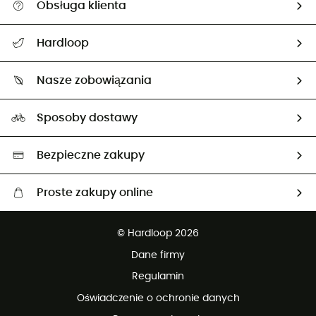
Obsługa klienta
Pomoc i kontakt
Hardloop
Śledzenie przesyłki
O nas
Zwrot artykułów i zwrot środków
Nasze zobowiązania
HardGuides
Przewodnik po rozmiarach
Nasz ślad węglowy
Ambasadorzy
Sposoby dostawy
Neutralność węglowa
Wybrane produkty eko
Bezpieczne zakupy
Proste zakupy online
Darmowa dostawa od 750 zł
© Hardloop 2026
100 dni na bezpłatny zwrot
Dane firmy
obsługi klienta
Regulamin
Oświadczenie o ochronie danych