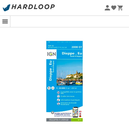
Letnie promocje 🔥 -5% DODATKOWO przy zakupie 2
produktów*, kod Summer5