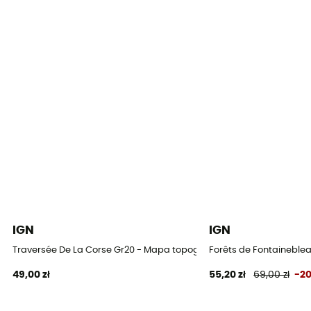
IGN
IGN
Traversée De La Corse Gr20 - Mapa topograficzna
Forêts de Fontaineblea
49,00 zł
55,20 zł
69,00 zł
-2