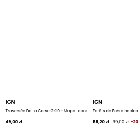
IGN
IGN
Traversée De La Corse Gr20 - Mapa topograficzna
Forêts de Fontaineblea
49,00 zł
55,20 zł
69,00 zł
-2