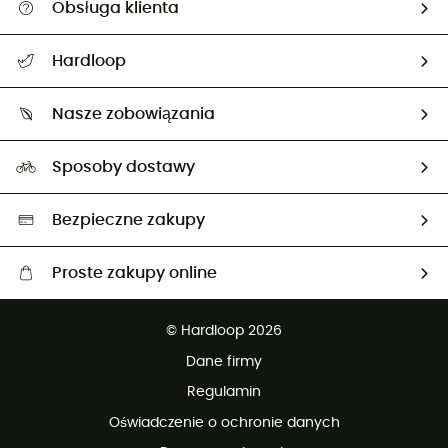
Obsługa klienta
Pomoc i kontakt
Hardloop
Śledzenie przesyłki
O nas
Zwrot artykułów i zwrot środków
Nasze zobowiązania
HardGuides
Przewodnik po rozmiarach
Nasz ślad węglowy
Ambasadorzy
Sposoby dostawy
Neutralność węglowa
Wybrane produkty eko
Bezpieczne zakupy
Proste zakupy online
Darmowa dostawa od 750 zł
© Hardloop 2026
100 dni na bezpłatny zwrot
Dane firmy
obsługi klienta
Regulamin
Oświadczenie o ochronie danych