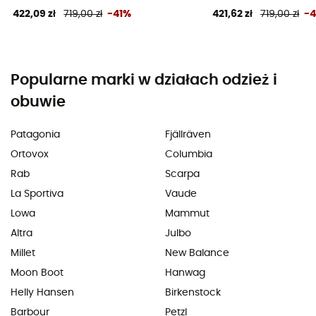
422,09 zł
719,00 zł
-41%
421,62 zł
719,00 zł
-
Popularne marki w działach odzież i
obuwie
Patagonia
Fjällräven
Ortovox
Columbia
Rab
Scarpa
La Sportiva
Vaude
Lowa
Mammut
Altra
Julbo
Millet
New Balance
Moon Boot
Hanwag
Helly Hansen
Birkenstock
Barbour
Petzl