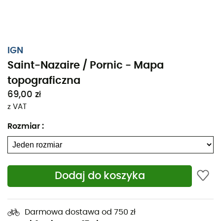
IGN
Saint-Nazaire / Pornic - Mapa
topograficzna
69,00 zł
z VAT
Rozmiar
:
Dodaj do koszyka
Niezależnie od tego, czy planujesz krótki spacer, czy
długą wyprawę, mapa topograficzna IGN Saint-Nazaire
/ Pornic będzie nieocenionym wsparciem w
Darmowa dostawa od 750 zł
przygotowaniach i podczas samej przygody.