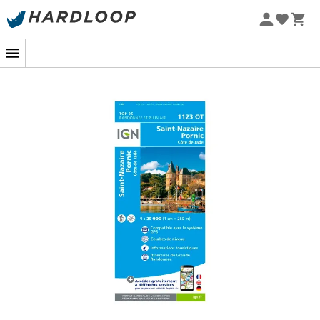
Letnie promocje 🔥 -5% DODATKOWO przy zakupie 2
produktów*, kod Summer5