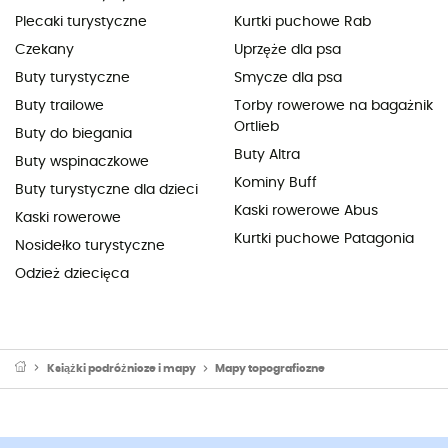
Plecaki turystyczne
Kurtki puchowe Rab
Czekany
Uprzęże dla psa
Buty turystyczne
Smycze dla psa
Buty trailowe
Torby rowerowe na bagażnik
Ortlieb
Buty do biegania
Buty Altra
Buty wspinaczkowe
Kominy Buff
Buty turystyczne dla dzieci
Kaski rowerowe Abus
Kaski rowerowe
Kurtki puchowe Patagonia
Nosidełko turystyczne
Odzież dziecięca
Książki podróżnicze i mapy
Mapy topograficzne