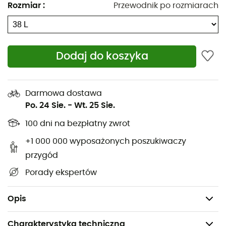
Rozmiar
:
Przewodnik po rozmiarach
Kieszeń na mapę
System nośny Full Contact Light
Kompatybilny z systemem nawadniania
Dodaj do koszyka
Kieszeń na pasie biodrowym
Uchwyt na klucze
Wodoodporne zamki
Darmowa dostawa
Po. 24 Sie.
-
Wt. 25 Sie.
Karta ratunkowa
Wsparcie dla sprzętu bezpieczeństwa
100 dni na bezpłatny zwrot
Pojemność: 38 L
+1 000 000 wyposażonych poszukiwaczy
Waga: 1 410 g
przygód
Porady ekspertów
S
: oznacza, że ten plecak jest przeznaczony dla
alpinistów z krótszymi plecami - system nośny jest
zauważalnie krótszy
Opis
Charakterystyka techniczna