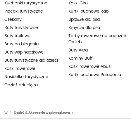
Kuchenki turystyczne
Kaski Giro
Plecaki turystyczne
Kurtki puchowe Rab
Czekany
Uprzęże dla psa
Buty turystyczne
Smycze dla psa
Buty trailowe
Torby rowerowe na bagażnik
Ortlieb
Buty do biegania
Buty Altra
Buty wspinaczkowe
Kominy Buff
Buty turystyczne dla dzieci
Kaski rowerowe Abus
Kaski rowerowe
Kurtki puchowe Patagonia
Nosidełko turystyczne
Odzież dziecięca
Odzież & Akcesoria wspinaczkowa
Sprzęt alpinistyczny: ubrania alpi