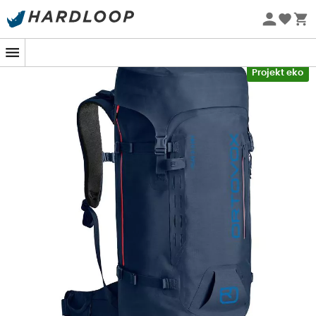
Letnie promocje 🔥 -5% DODATKOWO przy zakupie 2
produktów*, kod Summer5
-5% Extra - Kod Summer5
Projekt eko
Plecak górski Peak 38 S Dry
zaprojektowany przez
Ortovox
to niezawodny i wytrzymały plecak, stworzony
do wymagających
wspinaczek
, niezależnie od pogody.
Całkowicie wodoodporny, ten plecak pozwala utrzymać
twoje rzeczy w suchości, nawet gdy pogoda się
pogarsza! Ponadto, dzięki pojemności 38 litrów, plecak