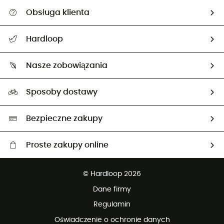
Obsługa klienta
Pomoc i kontakt
Hardloop
Śledzenie przesyłki
O nas
Zwrot artykułów i zwrot środków
Nasze zobowiązania
HardGuides
Przewodnik po rozmiarach
Nasz ślad węglowy
Ambasadorzy
Sposoby dostawy
Neutralność węglowa
Wybrane produkty eko
Bezpieczne zakupy
Proste zakupy online
Darmowa dostawa od 750 zł
© Hardloop 2026
100 dni na bezpłatny zwrot
Dane firmy
obsługi klienta
Regulamin
Oświadczenie o ochronie danych