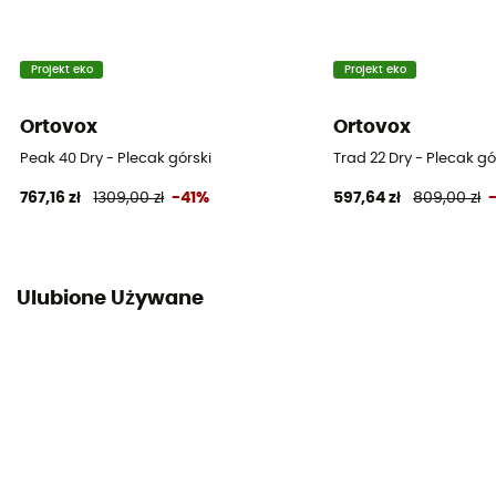
Projekt eko
Projekt eko
Ortovox
Ortovox
Peak 40 Dry - Plecak górski
Trad 22 Dry - Plecak gó
767,16 zł
1309,00 zł
-41%
597,64 zł
809,00 zł
Ulubione Używane