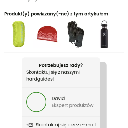
Polecane dla
Produkt(y) powiązany(-ne) z tym artykułem
Turystyka piesza / Alpinizm
Rodzaj
Mężczyźni / Kobiety
Ciężar
1 410 g
Potrzebujesz rady?
Skontaktuj się z naszymi
Nazwa produktu
hardguides!
Peak 38 S Dry
Cechy
David
Ceinture, porte-piolet et compartiment supérieur
Ekspert produktów
amovibles
Plecak na linę
Skontaktuj się przez e-mail