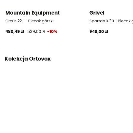
Mountain Equipment
Grivel
Etykieta
Fair Wear Foundation
Orcus 22+ - Plecak górski
Spartan X 30 - Plecak 
480,49 zł
539,00 zł
-10%
949,00 zł
Uchwyt na czekan
Tak
Objętość
Kolekcja Ortovox
38 L
Materiały
Poliamid 360 D TPU