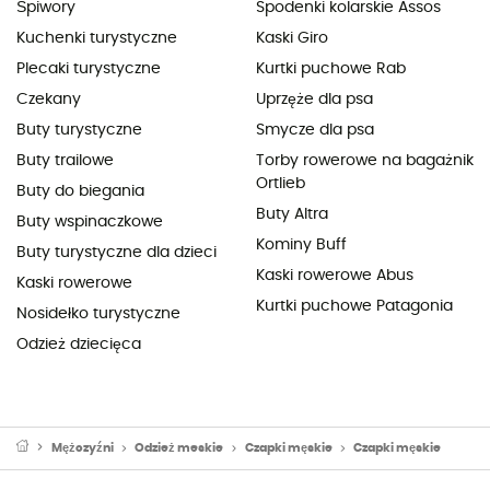
Śpiwory
Spodenki kolarskie Assos
Kuchenki turystyczne
Kaski Giro
Plecaki turystyczne
Kurtki puchowe Rab
Czekany
Uprzęże dla psa
Buty turystyczne
Smycze dla psa
Buty trailowe
Torby rowerowe na bagażnik
Ortlieb
Buty do biegania
Buty Altra
Buty wspinaczkowe
Kominy Buff
Buty turystyczne dla dzieci
Kaski rowerowe Abus
Kaski rowerowe
Kurtki puchowe Patagonia
Nosidełko turystyczne
Odzież dziecięca
Mężczyźni
Odzież meskie
Czapki męskie
Czapki męskie