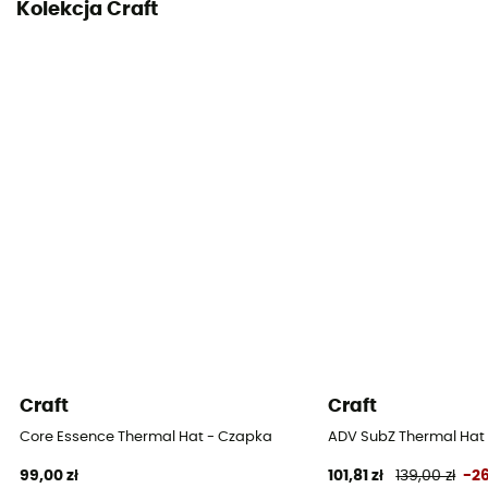
Kolekcja Craft
Craft
Craft
Core Essence Thermal Hat - Czapka
ADV SubZ Thermal Hat
99,00 zł
101,81 zł
139,00 zł
-2