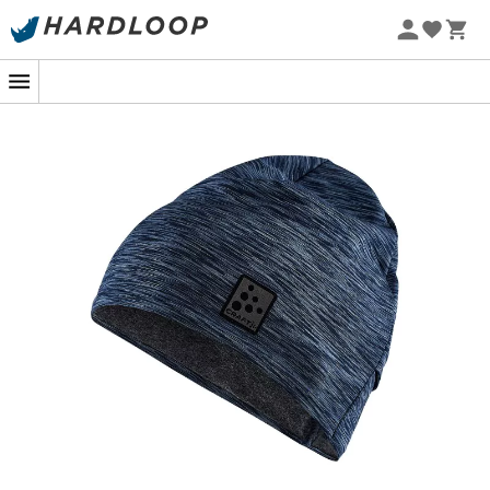
Letnie promocje 🔥 -5% DODATKOWO przy zakupie 2
produktów*, kod Summer5
-5% Extra - Kod Summer5