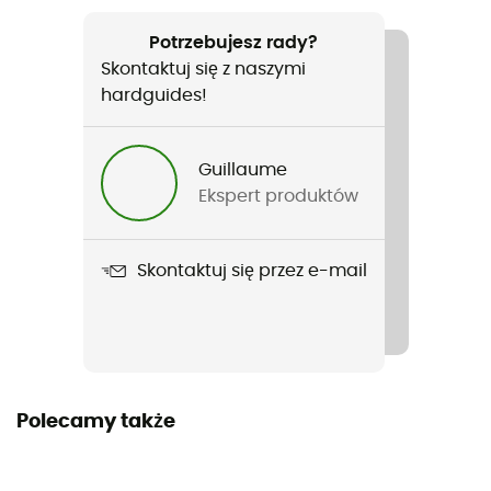
Polecane dla
Turystyka piesza / Trail / Bieganie / Trekking / Narty
Potrzebujesz rady?
biegowe
Skontaktuj się z naszymi
hardguides!
Rodzaj
Mężczyźni / Kobiety
Guillaume
Ekspert produktów
Nazwa produktu
Microfleece Ponytail
Skontaktuj się przez e-mail
Materiały
90% Polyester - 10% Elastane
Polecamy także