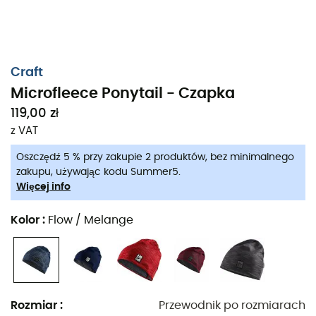
Craft
Microfleece Ponytail - Czapka
119,00 zł
z VAT
Oszczędź 5 % przy zakupie 2 produktów, bez minimalnego
zakupu, używając kodu Summer5.
Więcej info
Kolor
:
Flow / Melange
Microfleece Ponytail
to
czapka
zaprojektowana przez
markę
Craft
. Ta miękka i elastyczna
czapka Craft
będzie idealna na zimowe biegi nad jeziorem Annecy
Rozmiar
:
Przewodnik po rozmiarach
lub poranne wypady na narty biegowe. Jej bardzo