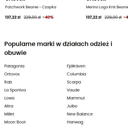
Patchwork Beanie - Czapka
Merino Logo Knit Bean
137,22 zł
229,00 zł
-40%
137,22 zł
229,00 zł
-
Popularne marki w działach odzież i
obuwie
Patagonia
Fjällräven
Ortovox
Columbia
Rab
Scarpa
La Sportiva
Vaude
Lowa
Mammut
Altra
Julbo
Millet
New Balance
Moon Boot
Hanwag