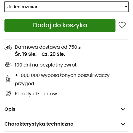
dopasowany krój zapewnia stabilność i zapobiega
spadaniu. Materiał
czapki Microfleece Ponytail
zapewnia optymalny komfort i realne zwiększenie ciepła.
Dodaj do koszyka
Dodatkowy atut:
Microfleece Ponytail
posiada otwór z
tyłu, aby umożliwić przełożenie kucyka.
Materiały: 90% poliester - 10% elastan
Darmowa dostawa od 750 zł
Śr. 19 Sie.
-
Cz. 20 Sie.
Miękkie i elastyczne materiały
100 dni na bezpłatny zwrot
Idealne dopasowanie
Szczotkowany materiał na czole dla większego
+1 000 000 wyposażonych poszukiwaczy
ciepła
przygód
Komfort dla skóry
Porady ekspertów
Możliwość przełożenia kucyka z tyłu
Wzmocnione dopasowanie na górze
Opis
Charakterystyka techniczna