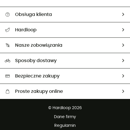
Obsługa klienta
Pomoc i kontakt
Hardloop
Śledzenie przesyłki
O nas
Zwrot artykułów i zwrot środków
Nasze zobowiązania
HardGuides
Przewodnik po rozmiarach
Nasz ślad węglowy
Ambasadorzy
Sposoby dostawy
Neutralność węglowa
Wybrane produkty eko
Bezpieczne zakupy
Proste zakupy online
Darmowa dostawa od 750 zł
© Hardloop 2026
100 dni na bezpłatny zwrot
Dane firmy
obsługi klienta
Regulamin