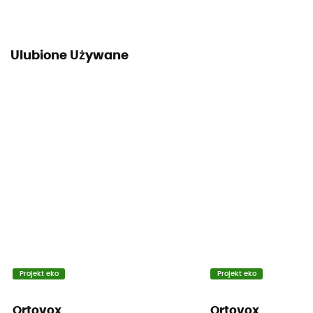
Ulubione Używane
Projekt eko
Projekt eko
Ortovox
Ortovox