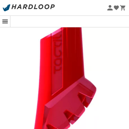
Letnie promocje 🔥 -5% DODATKOWO przy zakupie 2
produktów*, kod Summer5
Projekt eko