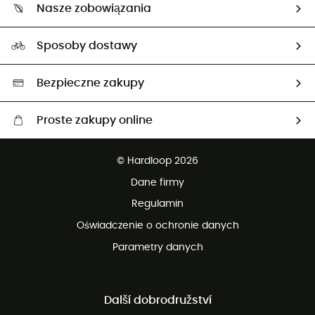
Zwrot artykułów i zwrot środków
Nasze zobowiązania
HardGuides
Przewodnik po rozmiarach
Nasz ślad węglowy
Ambasadorzy
Sposoby dostawy
Neutralność węglowa
Wybrane produkty eko
Bezpieczne zakupy
Proste zakupy online
Darmowa dostawa od 750 zł
© Hardloop 2026
100 dni na bezpłatny zwrot
Dane firmy
obsługi klienta
Regulamin
Oświadczenie o ochronie danych
Parametry danych
Další dobrodružství