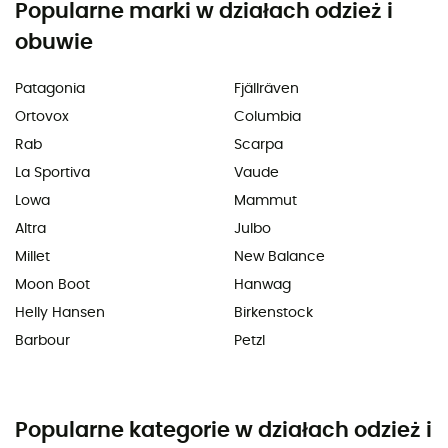
Popularne marki w działach odzież i
obuwie
Patagonia
Fjällräven
Ortovox
Columbia
Rab
Scarpa
La Sportiva
Vaude
Lowa
Mammut
Altra
Julbo
Millet
New Balance
Moon Boot
Hanwag
Helly Hansen
Birkenstock
Barbour
Petzl
Popularne kategorie w działach odzież i