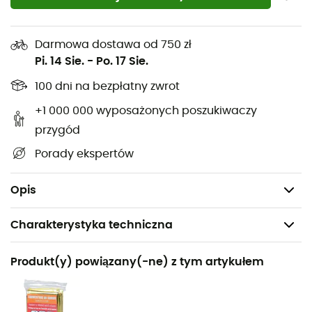
Końcówki
Tactil Pad od TSL
do
kijków do nordic walking
są idealne, aby zapewnić komfort na drogach.
Darmowa dostawa od 750 zł
Aby odnowić swoje stare końcówki lub wyposażyć się w
Pi. 14 Sie.
-
Po. 17 Sie.
nowe,
Tactil Pad
zapewniają niezbędny komfort na
100 dni na bezpłatny zwrot
drogach i chronią kijki na twardych nawierzchniach.
+1 000 000 wyposażonych poszukiwaczy
Charakterystyka
:
przygód
Sprzedawane w parach,
Porady ekspertów
Kompatybilne z kijkami Tactil C100 Spike, Tactil C70
Spike, Tactil C50 Spike i Tactil C20 Spike.
Opis
Charakterystyka techniczna
Polecane dla
Produkt(y) powiązany(-ne) z tym artykułem
Nordic walking
Nazwa produktu