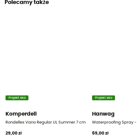
Polecamy także
Projekt eko
Projekt eko
Komperdell
Hanwag
Rondelles Vario Regular UL Summer 7 cm Blister
Waterproofing Spray -
29,00 zł
69,00 zł