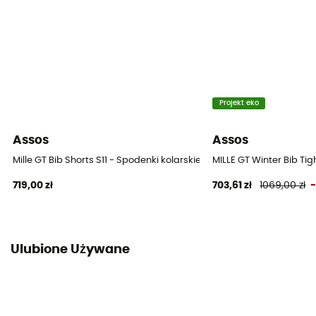
Projekt eko
Assos
Assos
Mille GT Bib Shorts S11 - Spodenki kolarskie z szelkami rowerowe mę
MILLE GT Winter Bib Ti
719,00 zł
703,61 zł
1069,00 zł
Ulubione Używane