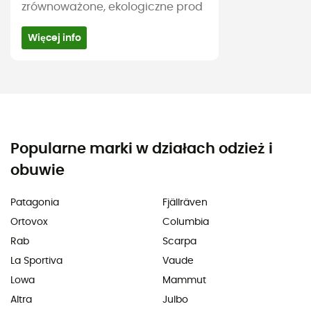
zrównoważone, ekologiczne prod
Więcej info
Popularne marki w działach odzież i
obuwie
Patagonia
Fjällräven
Ortovox
Columbia
Rab
Scarpa
La Sportiva
Vaude
Lowa
Mammut
Altra
Julbo