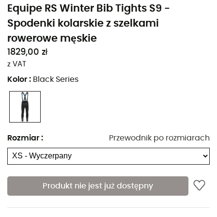
Equipe RS Winter Bib Tights S9 -
Spodenki kolarskie z szelkami
rowerowe męskie
1829,00 zł
z VAT
Dla miłośników kolarstwa, którzy nie boją się zimy, te
Kolor
:
Black Series
spodenki kolarskie z szelkami rowerowe
Assos Equipe RS
Winter Bib Tights S9
dla
mężczyzn
zostały
zaprojektowane specjalnie do jazdy w zimnych
warunkach. Dzięki połączeniu zaawansowanych
technologii z naszej serii S9 oraz kolekcji zimowej Winter
Rozmiar
:
Przewodnik po rozmiarach
3/3,
Equipe RS Winter Bib Tights S9
pozwalają na jazdę
na zewnątrz bez kompromisów, niezależnie od warunków
pogodowych. Dzięki optymalnemu dopasowaniu i
ochronie przed żywiołami, chronią przed deszczem,
Produkt nie jest już dostępny
silnym wiatrem i rozpryskami z drogi. Nic nie powstrzyma
Twojej zimowej jazdy z wodoodpornymi i
oddychającymi
spodniami
Assos Equipe RS Winter Bib