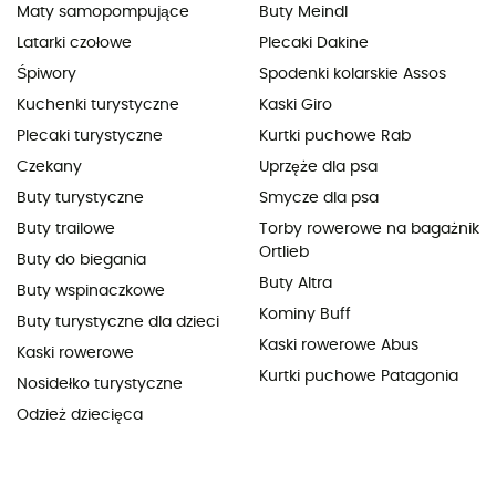
Maty samopompujące
Buty Meindl
Latarki czołowe
Plecaki Dakine
Śpiwory
Spodenki kolarskie Assos
Kuchenki turystyczne
Kaski Giro
Plecaki turystyczne
Kurtki puchowe Rab
Czekany
Uprzęże dla psa
Buty turystyczne
Smycze dla psa
Buty trailowe
Torby rowerowe na bagażnik
Ortlieb
Buty do biegania
Buty Altra
Buty wspinaczkowe
Kominy Buff
Buty turystyczne dla dzieci
Kaski rowerowe Abus
Kaski rowerowe
Kurtki puchowe Patagonia
Nosidełko turystyczne
Odzież dziecięca