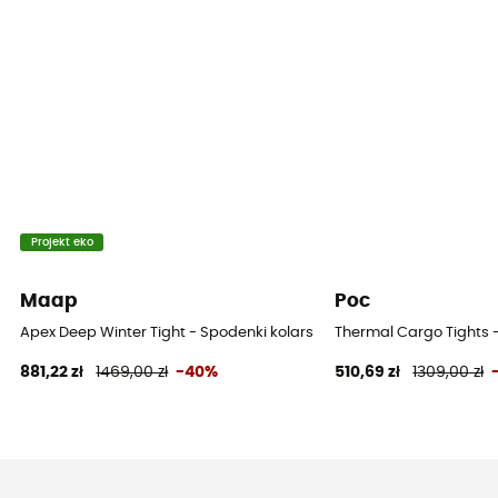
Projekt eko
Maap
Poc
Apex Deep Winter Tight - Spodenki kolarskie z szelkami rowerowe 
Thermal Cargo Tights 
881,22 zł
1469,00 zł
-40%
510,69 zł
1309,00 zł