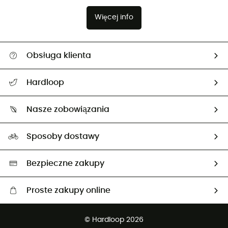
Więcej info
Obsługa klienta
Pomoc i kontakt
Hardloop
Śledzenie przesyłki
O nas
Zwrot artykułów i zwrot środków
Nasze zobowiązania
HardGuides
Przewodnik po rozmiarach
Nasz ślad węglowy
Ambasadorzy
Sposoby dostawy
Neutralność węglowa
Wybrane produkty eko
Bezpieczne zakupy
Proste zakupy online
Darmowa dostawa od 750 zł
© Hardloop 2026
100 dni na bezpłatny zwrot