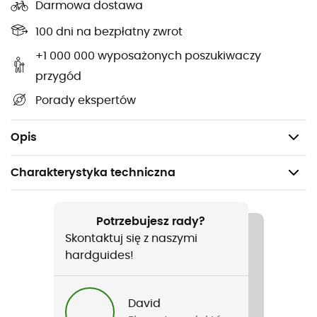
Darmowa dostawa
Tights S9
!
100 dni na bezpłatny zwrot
Tkanina OSMOS Heavy: rozciągliwa tkanina
izolacyjna do konstrukcji spodni
+1 000 000 wyposażonych poszukiwaczy
Krój aeroFit
przygód
Twindeck: dwuwarstwowa konstrukcja z przodu
Porady ekspertów
spodni
waterBarrier: wodoodporna ochrona
Opis
Charakterystyka techniczna
Polecane dla
Rower
Potrzebujesz rady?
Skontaktuj się z naszymi
Rodzaj
hardguides!
Mężczyźni
David
Nazwa produktu