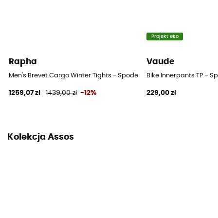
Długi
Czas trwania wycieczek
Powyżej 4 godz.
Projekt eko
Szelki
Rapha
Vaude
Tak
Men's Brevet Cargo Winter Tights - Spodenki kolarskie z szelkami 
Bike Innerpants TP - S
1259,07 zł
1439,00 zł
-12%
229,00 zł
Kolekcja Assos