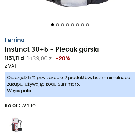
pod względem wagi i objętości. Niektóre elementy, takie
jak pas biodrowy, można usunąć. Krótko mówiąc,
Instinct 30+5
to idealny
plecak
na wszystkie Twoje
wyprawy w góry.
Ferrino
Materiały: Dyneema® Composite Fabric - Double
Instinct 30+5 - Plecak górski
Dyamond Cordura®
1151,11 zł
1439,00 zł
-20%
Górne zamknięcie „Roll Up” 100% wodoodporne
z VAT
Bardzo oddychające plecy i szelki
Oszczędź 5 % przy zakupie 2 produktów, bez minimalnego
Dobre rozłożenie ciężaru
zakupu, używając kodu Summer5.
Dwa uchwyty na czekany
Więcej info
Uchwyt na narty: boczny
Kolor
:
White
Uchwyt na snowboard i rakiety śnieżne:
zdejmowany
Uchwyt na linę
Uchwyt na raki