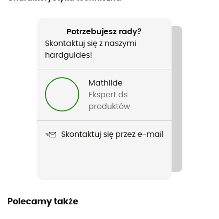
Polecane dla
Wspinaczka / Skituring / Alpinizm / Narty
Potrzebujesz rady?
Skontaktuj się z naszymi
Rodzaj
hardguides!
Mężczyźni / Kobiety
Mathilde
Ciężar
Ekspert ds.
850 g
produktów
Nazwa produktu
Skontaktuj się przez e-mail
Instinct 30+5
Plecak na linę
Tak
Pasuje do systemu hydracyjnego
Polecamy także
Tak