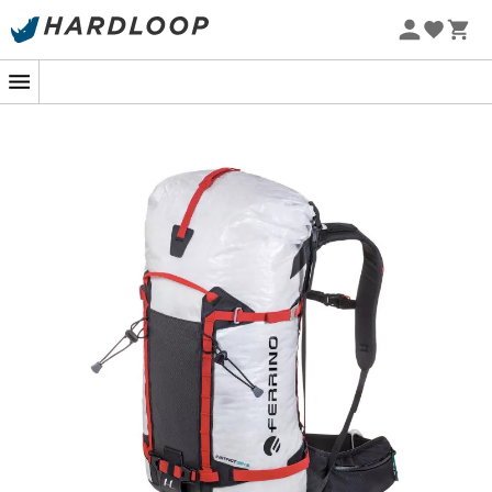
Letnie promocje 🔥 -5% DODATKOWO przy zakupie 2
produktów*, kod Summer5
-5% Extra - Kod Summer5
Zaprojektowany przez
Ferrino
,
plecak górski Instinct
30+5
jest idealny na dni spędzone na świeżym śniegu w
masywie Mont Blanc lub wspinaczki w Aravis. Jego
główna komora z rozszerzalną pojemnością pozwala na
przewożenie wszystkich niezbędnych rzeczy.
Instinct
30+5
wyposażony jest w różne systemy mocowania
sprzętu, takie jak uchwyt na narty czy czekan.
Zaprojektowany, aby dostosować się do wszystkich
Twoich aktywności, ten
plecak Ferrino
jest modułowy