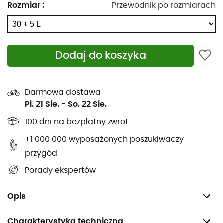
Wewnętrzny uchwyt na sondę/łopatę
Rozmiar
:
Przewodnik po rozmiarach
Dodatkowe zdejmowane przednie paski do
mocowania sprzętu
Boczny system kompresji
Dodaj do koszyka
Zdejmowany pas biodrowy
Pasek piersiowy z wbudowanym gwizdkiem
Oczka do mocowania sprzętu na pasie biodrowym
Darmowa dostawa
i wewnątrz pleców
Pi. 21 Sie.
-
So. 22 Sie.
Kompatybilny z systemem nawadniania H2 Bag
100 dni na bezpłatny zwrot
Przedni panel ochronny z SuperFabric®
+1 000 000 wyposażonych poszukiwaczy
Instrukcja SOS
przygód
Pojemność: 30 + 5 L
Porady ekspertów
Wymiary: 60 x 20 x 27 cm
Waga: 850 g
Opis
Charakterystyka techniczna