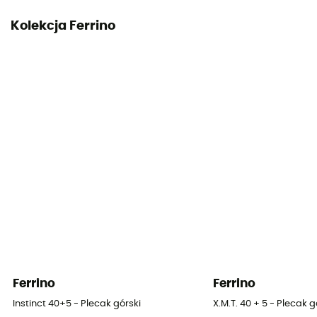
Materiały
Kolekcja Ferrino
Dyneema® Composite Fabric - Double Dyamond
Cordura®
Tył – regulacja rozmiaru
Tak
Dostęp do plecaka
Góra
Ze zbiornikiem na wodę
Nie
Ferrino
Ferrino
Instinct 40+5 - Plecak górski
X.M.T. 40 + 5 - Plecak g