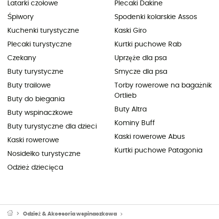
Latarki czołowe
Plecaki Dakine
Śpiwory
Spodenki kolarskie Assos
Kuchenki turystyczne
Kaski Giro
Plecaki turystyczne
Kurtki puchowe Rab
Czekany
Uprzęże dla psa
Buty turystyczne
Smycze dla psa
Buty trailowe
Torby rowerowe na bagażnik
Ortlieb
Buty do biegania
Buty Altra
Buty wspinaczkowe
Kominy Buff
Buty turystyczne dla dzieci
Kaski rowerowe Abus
Kaski rowerowe
Kurtki puchowe Patagonia
Nosidełko turystyczne
Odzież dziecięca
Odzież & Akcesoria wspinaczkowa
Sprzęt alpinistyczny: ubrania alpi