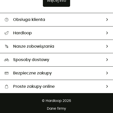
Więcej info
Obsługa klienta
Pomoc i kontakt
Hardloop
Śledzenie przesyłki
O nas
Zwrot artykułów i zwrot środków
Nasze zobowiązania
HardGuides
Przewodnik po rozmiarach
Nasz ślad węglowy
Ambasadorzy
Sposoby dostawy
Neutralność węglowa
Wybrane produkty eko
Bezpieczne zakupy
Proste zakupy online
Darmowa dostawa od 750 zł
© Hardloop 2026
100 dni na bezpłatny zwrot
Dane firmy
obsługi klienta