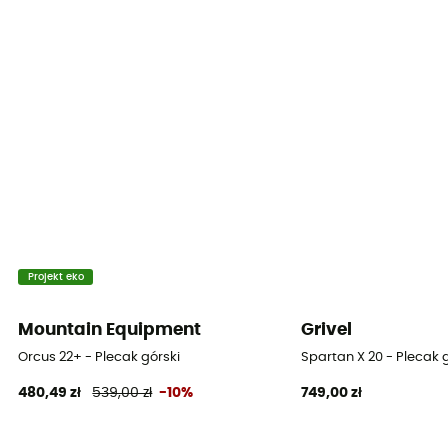
Uchwyt na narty
Tak
Pokrowiec przeciwdeszczowy
Non
Komora na śpiwór
Nie
Uchwyt na czekan
Tak
Projekt eko
Objętość
Mountain Equipment
Grivel
30 + 5 L
Orcus 22+ - Plecak górski
Spartan X 20 - Plecak 
480,49 zł
539,00 zł
-10%
749,00 zł
Wymiary
60 x 20 x 27 cm