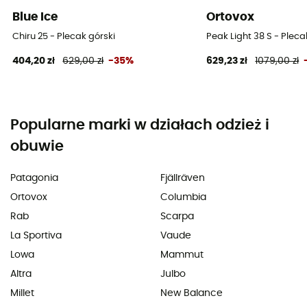
Blue Ice
Ortovox
Chiru 25 - Plecak górski
Peak Light 38 S - Plec
404,20 zł
629,00 zł
-35%
629,23 zł
1079,00 zł
Popularne marki w działach odzież i
obuwie
Patagonia
Fjällräven
Ortovox
Columbia
Rab
Scarpa
La Sportiva
Vaude
Lowa
Mammut
Altra
Julbo
Millet
New Balance