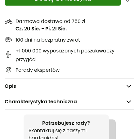
oświetlenia automatycznie przełącza się na wolne
miganie, gdy bateria jest niska)
Tryb wysokiej jasności: 1 h
Darmowa dostawa od 750 zł
Tryb niski: 10 h
Cz. 20 Sie.
-
Pi. 21 Sie.
Tryb migający: 30 h
100 dni na bezpłatny zwrot
Tryb szybki: 10 h
+1 000 000 wyposażonych poszukiwaczy
Tryb "Group Ride": 10 h
przygód
Tryb HyperFlash na dzień: 13 h
Porady ekspertów
Wymiary: 4,5 x 4,4 x 1,6 cm
Waga: 17 g (z baterią)
Opis
Charakterystyka techniczna
Polecane dla
Rower / Turystyka rowerowa
Potrzebujesz rady?
Skontaktuj się z naszymi
Ciężar
hardguides!