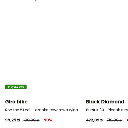
Projekt eko
Giro bike
Black Diamond
Roc Loc 5 Led - Lampka rowerowa tylna
Pursuit 30 - Plecak tu
99,25 zł
199,00 zł
-50%
422,09 zł
719,00 zł
-