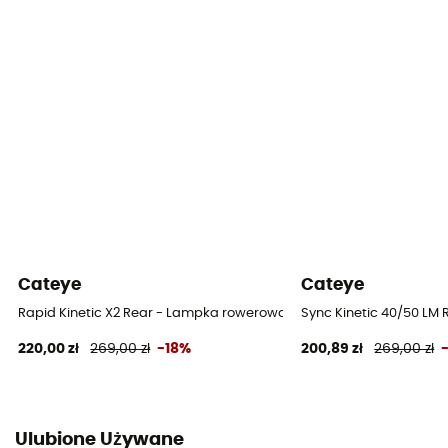
Cateye
Cateye
Rapid Kinetic X2 Rear - Lampka rowerowa tylna
Sync Kinetic 40/50 LM
220,00 zł
269,00 zł
-18%
200,89 zł
269,00 zł
Ulubione Używane