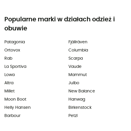
Popularne marki w działach odzież i
obuwie
Patagonia
Fjällräven
Ortovox
Columbia
Rab
Scarpa
La Sportiva
Vaude
Lowa
Mammut
Altra
Julbo
Millet
New Balance
Moon Boot
Hanwag
Helly Hansen
Birkenstock
Barbour
Petzl