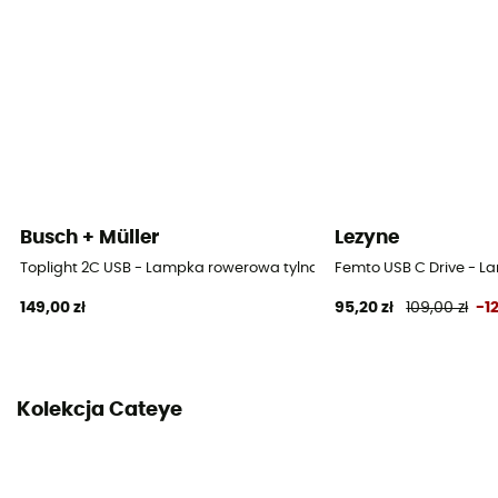
35
System mocowania
Gumowa taśma
Tryb oświetlenia
[Przód] Maksimum – minimum – szybkie – pulsujące
Miejsce montażu lampki
Busch + Müller
Lezyne
Tył / Siodełko
Toplight 2C USB - Lampka rowerowa tylna
Femto USB C Drive - L
149,00 zł
95,20 zł
109,00 zł
-1
Żarówka
LED
Czas pracy lampki tylnej
Kolekcja Cateye
[Flash] 30h / [Max] 10h / [Min] 1h / [Rapide] 10h