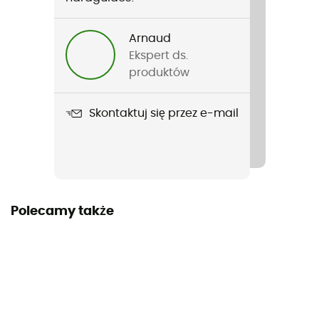
17 g
Arnaud
Nazwa produktu
Ekspert ds.
Wearable X Rear
produktów
Maksymalny zasięg
Skontaktuj się przez e-mail
Mniej niż 49 godzin
Akumulator
Można ładować
Zasilanie
Polecamy także
Baterie
Wymiary
4,5 x 4,4 x 1,6 cm
Lumeny (Moc)