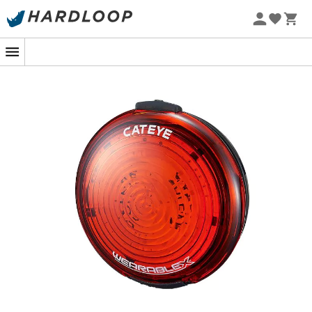
Letnie promocje 🔥 -5% DODATKOWO przy zakupie 2
produktów*, kod Summer5
-5% Extra - Kod Summer5
Wearable X Rear
to
lampka rowerowa tylna
marki
Cateye
. Idealna do bycia widocznym dla kierowców w
każdych warunkach, ta lampka jest gwarancją
bezpieczeństwa
. Idealna podczas codziennych