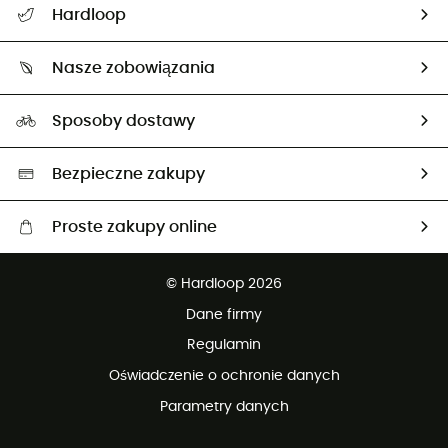
Hardloop
Śledzenie przesyłki
O nas
Zwrot artykułów i zwrot środków
Nasze zobowiązania
HardGuides
Przewodnik po rozmiarach
Nasz ślad węglowy
Ambasadorzy
Sposoby dostawy
Neutralność węglowa
Wybrane produkty eko
Bezpieczne zakupy
Proste zakupy online
Darmowa dostawa od 750 zł
© Hardloop 2026
100 dni na bezpłatny zwrot
Dane firmy
obsługi klienta
Regulamin
Oświadczenie o ochronie danych
Parametry danych