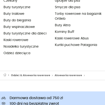
Czekany
Uprzęże dla psa
Buty turystyczne
Smycze dla psa
Buty trailowe
Torby rowerowe na bagażnik
Ortlieb
Buty do biegania
Buty Altra
Buty wspinaczkowe
Kominy Buff
Buty turystyczne dla dzieci
Kaski rowerowe Abus
Kaski rowerowe
Kurtki puchowe Patagonia
Nosidełko turystyczne
Odzież dziecięca
Odzież & Akcesoria rowerowe
Akcesoria rowerowe
Lampki rowe
Darmowa dostawa od 750 zł
100 dni na bezpłatny zwrot