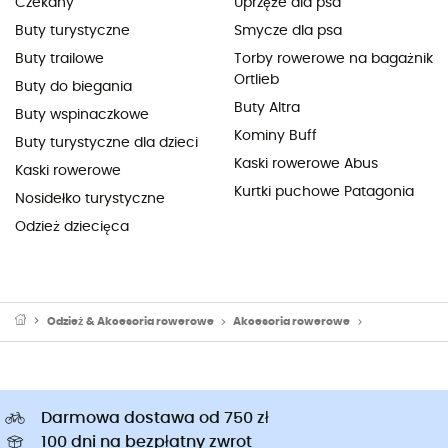
Czekany
Uprzęże dla psa
Buty turystyczne
Smycze dla psa
Buty trailowe
Torby rowerowe na bagażnik
Ortlieb
Buty do biegania
Buty Altra
Buty wspinaczkowe
Kominy Buff
Buty turystyczne dla dzieci
Kaski rowerowe Abus
Kaski rowerowe
Kurtki puchowe Patagonia
Nosidełko turystyczne
Odzież dziecięca
Odzież & Akcesoria rowerowe
Akcesoria rowerowe
Lampki rowe
Darmowa dostawa od 750 zł
100 dni na bezpłatny zwrot