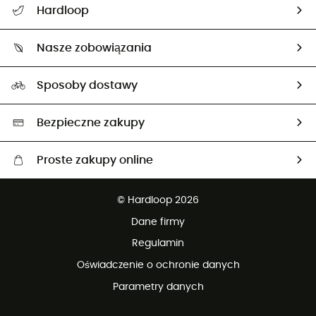
Hardloop
Śledzenie przesyłki
O nas
Zwrot artykułów i zwrot środków
Nasze zobowiązania
HardGuides
Przewodnik po rozmiarach
Nasz ślad węglowy
Ambasadorzy
Sposoby dostawy
Neutralność węglowa
Wybrane produkty eko
Bezpieczne zakupy
Proste zakupy online
Darmowa dostawa od 750 zł
© Hardloop 2026
100 dni na bezpłatny zwrot
Dane firmy
obsługi klienta
Regulamin
Oświadczenie o ochronie danych
Parametry danych