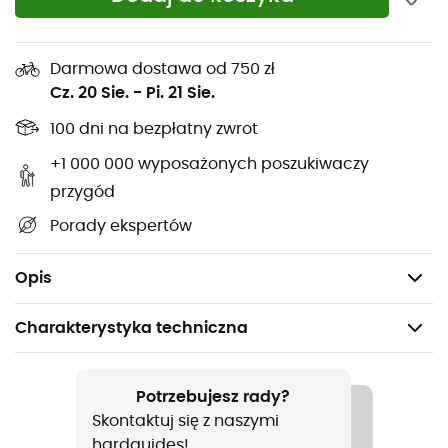
Opcjonalne uchwyty: na kask, centralny widelec i
przedni uchwyt 2
Czas świecenia: High (500 lumenów): 2 godziny
Darmowa dostawa od 750 zł
Cz. 20 Sie.
-
Pi. 21 Sie.
Middle (150 lumenów): 9 godzin
100 dni na bezpłatny zwrot
Low (100 lumenów): 15 godzin
Daytime HyperConstant (500/100 lumenów): 18
+1 000 000 wyposażonych poszukiwaczy
godzin
przygód
Tryb migający (100 lumenów): 130 godzin
Porady ekspertów
Bateria: Li-ion ładowalna (3.6 V-2,200 mAh)
Waga: 94 g
Opis
Charakterystyka techniczna
Polecane dla
Rower / Turystyka rowerowa
Potrzebujesz rady?
Skontaktuj się z naszymi
Ciężar
hardguides!