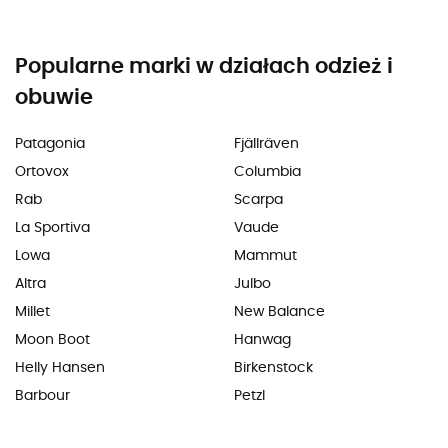
Popularne marki w działach odzież i
obuwie
Patagonia
Fjällräven
Ortovox
Columbia
Rab
Scarpa
La Sportiva
Vaude
Lowa
Mammut
Altra
Julbo
Millet
New Balance
Moon Boot
Hanwag
Helly Hansen
Birkenstock
Barbour
Petzl