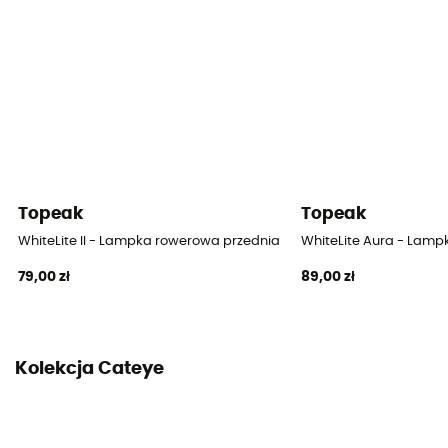
Clip
Tryb oświetlenia
[Przód] Maksimum – średnie – minimum – stałe –
pulsujące
Miejsce montażu lampki
Przód / Kierownica
Topeak
Topeak
Żarówka
WhiteLite II - Lampka rowerowa przednia
WhiteLite Aura - Lam
LED
79,00 zł
89,00 zł
Czas pracy lampki przedniej
[Flash] 130h / [Max] 15h / [Med] 9h / [Min] 2h
Kolekcja Cateye