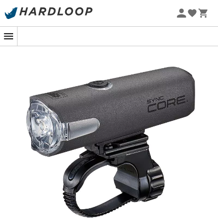
Letnie promocje 🔥 -5% DODATKOWO przy zakupie 2
produktów*, kod Summer5
-5% Extra - Kod Summer5
Jazda na
rowerze
nocą może być niebezpieczna z
powodu braku widoczności. Aby jeździć bezpiecznie i
mieć wystarczającą widoczność, przednia lampka
Sync
Core 500
marki
Cateye
będzie idealnym rozwiązaniem.
Bardzo mocna dzięki swoim
500 lumenom
, zapewni Ci
doskonałą widoczność. Wyposażona w 5 trybów