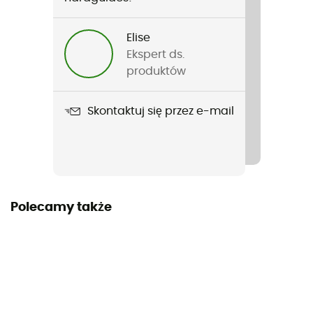
94 g
Elise
Nazwa produktu
Ekspert ds.
Sync Core 500 LM Front Light
produktów
Akumulator
Skontaktuj się przez e-mail
Można ładować
Zasilanie
Baterie
Wymiary
Polecamy także
41.5 x 33.5 x 93.5 mm
Lumeny (Moc)
500
System mocowania