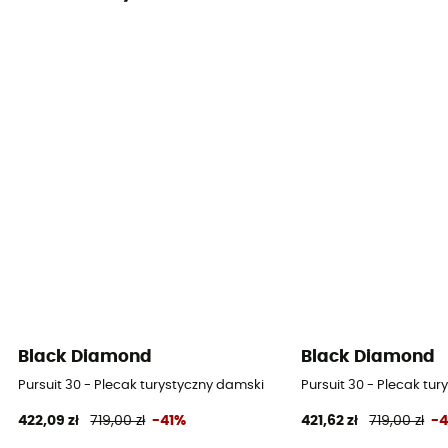
Black Diamond
Black Diamond
Pursuit 30 - Plecak turystyczny damski
Pursuit 30 - Plecak tu
422,09 zł
719,00 zł
-41%
421,62 zł
719,00 zł
-