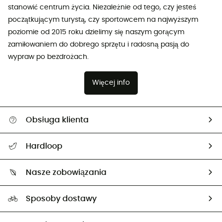
stanowić centrum życia. Niezależnie od tego, czy jesteś
początkującym turystą, czy sportowcem na najwyższym
poziomie od 2015 roku dzielimy się naszym gorącym
zamiłowaniem do dobrego sprzętu i radosną pasją do
wypraw po bezdrożach.
Więcej info
Obsługa klienta
Pomoc i kontakt
Hardloop
Śledzenie przesyłki
O nas
Zwrot artykułów i zwrot środków
Nasze zobowiązania
HardGuides
Przewodnik po rozmiarach
Nasz ślad węglowy
Ambasadorzy
Sposoby dostawy
Neutralność węglowa
Wybrane produkty eko