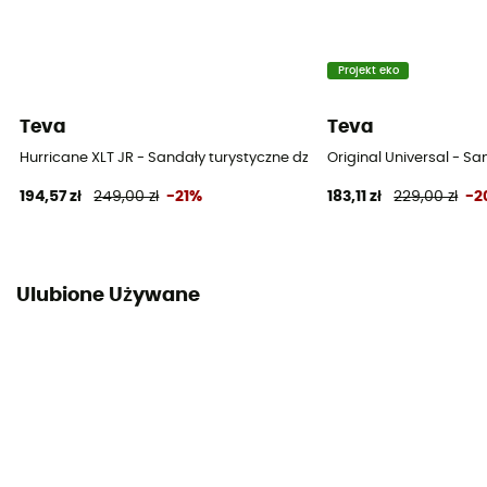
Projekt eko
Teva
Teva
Hurricane XLT JR - Sandały turystyczne dziecięce
Original Universal - Sa
194,57 zł
249,00 zł
-21%
183,11 zł
229,00 zł
-2
Ulubione Używane