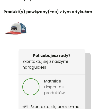
Polecane dla
Produkt(y) powiązany(-ne) z tym artykułem
Turystyka piesza / Podróże
Rodzaj
Dzieci
Nazwa produktu
Hurricane XLT 2
Potrzebujesz rady?
Skontaktuj się z naszymi
Materiały
hardguides!
100% textile
Twardość podeszwy
Mathilde
Normalna
Ekspert ds.
produktów
Śródpodeszwa
EVA
Skontaktuj się przez e-mail