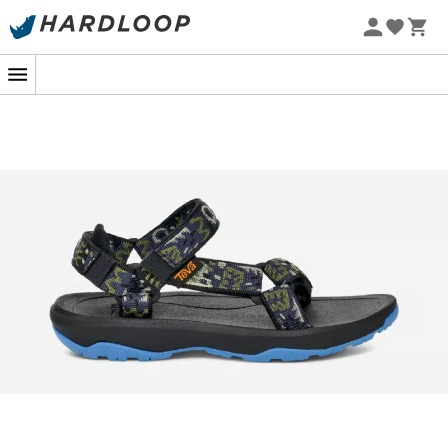
Letnie promocje 🔥 -5% DODATKOWO przy zakupie 2
produktów*, kod Summer5
-5% Extra - Kod Summer5