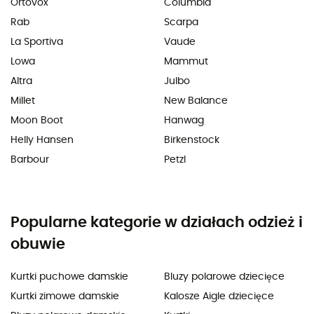
Ortovox
Columbia
Rab
Scarpa
La Sportiva
Vaude
Lowa
Mammut
Altra
Julbo
Millet
New Balance
Moon Boot
Hanwag
Helly Hansen
Birkenstock
Barbour
Petzl
Popularne kategorie w działach odzież i
obuwie
Kurtki puchowe damskie
Bluzy polarowe dziecięce
Kurtki zimowe damskie
Kalosze Aigle dziecięce