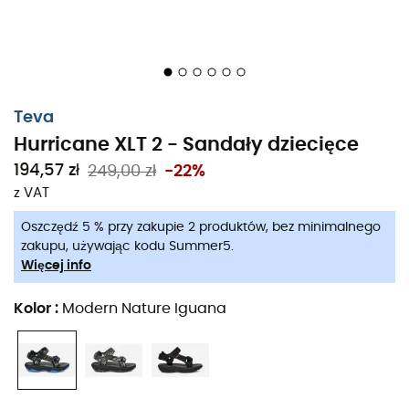
Teva
Hurricane XLT 2 - Sandały dziecięce
194,57 zł
249,00 zł
-22%
z VAT
Oszczędź 5 % przy zakupie 2 produktów, bez minimalnego
zakupu, używając kodu Summer5.
Więcej info
Nowa
sandałyęce
Hurricane XLT 2
od
Teva
dla
dzieci
Kolor
:
Modern Nature Iguana
jest idealna do chodzenia w ciepłe dni. Wyściełana na
pasku na pięcie dla maksymalnego komfortu, jej
podeszwa
z
gumy Durabrasion Rubber™
zapewni
również optymalną przyczepność na każdym terenie.