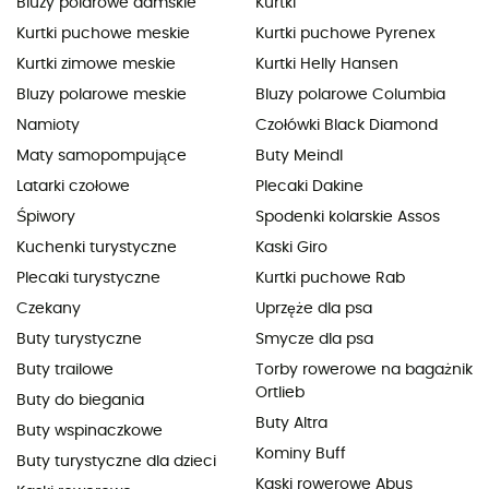
Bluzy polarowe damskie
Kurtki
Kurtki puchowe meskie
Kurtki puchowe Pyrenex
Kurtki zimowe meskie
Kurtki Helly Hansen
Bluzy polarowe meskie
Bluzy polarowe Columbia
Namioty
Czołówki Black Diamond
Maty samopompujące
Buty Meindl
Latarki czołowe
Plecaki Dakine
Śpiwory
Spodenki kolarskie Assos
Kuchenki turystyczne
Kaski Giro
Plecaki turystyczne
Kurtki puchowe Rab
Czekany
Uprzęże dla psa
Buty turystyczne
Smycze dla psa
Buty trailowe
Torby rowerowe na bagażnik
Ortlieb
Buty do biegania
Buty Altra
Buty wspinaczkowe
Kominy Buff
Buty turystyczne dla dzieci
Kaski rowerowe Abus