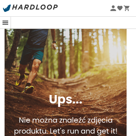
Letnie promocje 🔥 -5% DODATKOWO przy zakupie 2
produktów*, kod Summer5
Ups...
Nie można znaleźć zdjęcia
produktu. Let's run and get it!