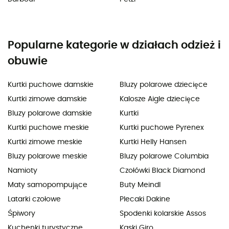
Popularne kategorie w działach odzież i
obuwie
Kurtki puchowe damskie
Bluzy polarowe dziecięce
Kurtki zimowe damskie
Kalosze Aigle dziecięce
Bluzy polarowe damskie
Kurtki
Kurtki puchowe meskie
Kurtki puchowe Pyrenex
Kurtki zimowe meskie
Kurtki Helly Hansen
Bluzy polarowe meskie
Bluzy polarowe Columbia
Namioty
Czołówki Black Diamond
Maty samopompujące
Buty Meindl
Latarki czołowe
Plecaki Dakine
Śpiwory
Spodenki kolarskie Assos
Kuchenki turystyczne
Kaski Giro