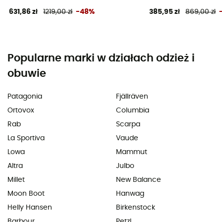
631,86 zł
1219,00 zł
-48%
385,95 zł
869,00 zł
Popularne marki w działach odzież i
obuwie
Patagonia
Fjällräven
Ortovox
Columbia
Rab
Scarpa
La Sportiva
Vaude
Lowa
Mammut
Altra
Julbo
Millet
New Balance
Moon Boot
Hanwag
Helly Hansen
Birkenstock
Barbour
Petzl