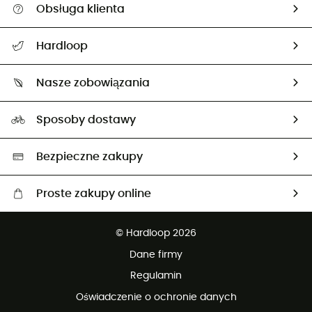
Obsługa klienta
Pomoc i kontakt
Hardloop
Śledzenie przesyłki
O nas
Zwrot artykułów i zwrot środków
Nasze zobowiązania
HardGuides
Przewodnik po rozmiarach
Nasz ślad węglowy
Ambasadorzy
Sposoby dostawy
Neutralność węglowa
Wybrane produkty eko
Bezpieczne zakupy
Proste zakupy online
Darmowa dostawa od 750 zł
© Hardloop 2026
100 dni na bezpłatny zwrot
Dane firmy
obsługi klienta
Regulamin
Oświadczenie o ochronie danych