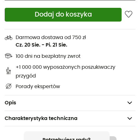
długotrwały komfort i lepszą ochronę. 25
kanałów
wentylacyjnych
zapewnia doskonałą wentylację, nawet
Dodaj do koszyka
w najgorętsze letnie dni.
Otaczająca skorupa In-Mold z poliwęglanu z
wkładką EPS
Darmowa dostawa od 750 zł
Daszek P.O.V
Cz. 20 Sie.
-
Pi. 21 Sie.
Utrzymanie potyliczne: Roc Loc®
100 dni na bezpłatny zwrot
Wentylacja Wind Tunnel z wewnętrznymi kanałami
+1 000 000 wyposażonych poszukiwaczy
Antybakteryjna wyściółka CoolFit
przygód
25 kanałów wentylacyjnych
Porady ekspertów
Rozmiar: S: 51-55 - M: 55-59
Waga: 295 g
Opis
Charakterystyka techniczna
Polecane dla
MTB
Potrzebujesz rady?