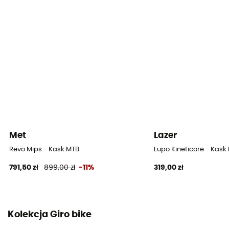
Konstrukcja kadłubu
In Mold
System zapięcia
Regulowany pasek podbródkowy
Wypełnienie
Antibactérien
Elementy odblaskowe
Met
Lazer
Nie
Revo Mips - Kask MTB
Lupo Kineticore - Kask
791,50 zł
899,00 zł
-11%
319,00 zł
Materiał skorupy
E.P.S,Polycarbonate
Daszek
Kolekcja Giro bike
Tak