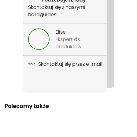
Skontaktuj się z naszymi
Rodzaj
hardguides!
Mężczyźni / Kobiety
Elise
Ciężar
Ekspert ds.
316 g
produktów
Nazwa produktu
Skontaktuj się przez e-mail
Radix
Warstwa wewnętrzna
E.P.S
Otwory wentylacyjne kasku
Polecamy także
25 conduits d'aération
Skorupa zewnętrzna
In Mold