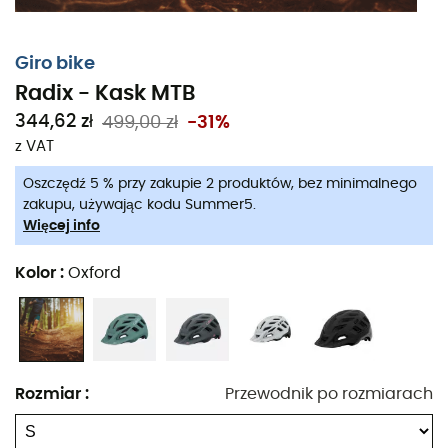
Giro bike
Radix - Kask MTB
344,62 zł
499,00 zł
-31%
z VAT
Oszczędź 5 % przy zakupie 2 produktów, bez minimalnego
zakupu, używając kodu Summer5.
Więcej info
Kolor
:
Oxford
Od wschodu do zachodu słońca,
Radix
zaprojektowany
przez
Giro
to idealny
Kask MTB
do komfortowej jazdy po
najpiękniejszych ścieżkach Aravis lub Mercantour, z
Rozmiar
:
Przewodnik po rozmiarach
pełnym zaufaniem. System
Roc Loc®
pozwala na
dostosowanie dopasowania i odczucia, zapewniając