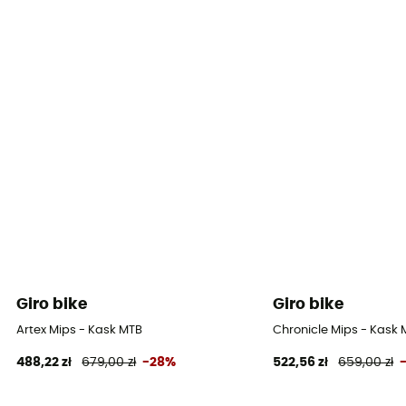
Certyfikat
Norma WE
Wyposażenie ochronne indywidualne
PPE - Category 2
Giro bike
Giro bike
Artex Mips - Kask MTB
Chronicle Mips - Kask
488,22 zł
679,00 zł
-28%
522,56 zł
659,00 zł