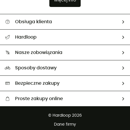
Więcej info
Obsługa klienta
Pomoc i kontakt
Hardloop
Śledzenie przesyłki
O nas
Zwrot artykułów i zwrot środków
Nasze zobowiązania
HardGuides
Przewodnik po rozmiarach
Nasz ślad węglowy
Ambasadorzy
Sposoby dostawy
Neutralność węglowa
Wybrane produkty eko
Bezpieczne zakupy
Proste zakupy online
Darmowa dostawa od 750 zł
© Hardloop 2026
100 dni na bezpłatny zwrot
Dane firmy
obsługi klienta