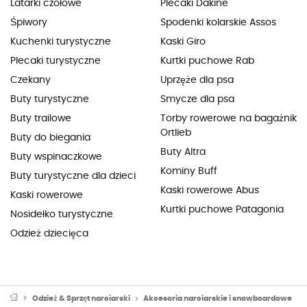
Latarki czołowe
Plecaki Dakine
Śpiwory
Spodenki kolarskie Assos
Kuchenki turystyczne
Kaski Giro
Plecaki turystyczne
Kurtki puchowe Rab
Czekany
Uprzęże dla psa
Buty turystyczne
Smycze dla psa
Buty trailowe
Torby rowerowe na bagażnik
Ortlieb
Buty do biegania
Buty Altra
Buty wspinaczkowe
Kominy Buff
Buty turystyczne dla dzieci
Kaski rowerowe Abus
Kaski rowerowe
Kurtki puchowe Patagonia
Nosidełko turystyczne
Odzież dziecięca
Odzież & Sprzęt narciarski
Akcesoria narciarskie i snowboardowe