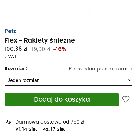
Petzl
Flex - Rakiety śnieżne
100,36 zł
119,00 zł
-16%
z VAT
Rozmiar
:
Przewodnik po rozmiarach
Zaprojektowane, aby
złagodzić połączenie między
przednim a tylnym blokiem
twoich
raków Petzl
,
Dodaj do koszyka
Barrettes Flex
są używane z elastycznymi butami i/lub
butami o rozmiarze powyżej 42.
Darmowa dostawa od 750 zł
Te
barrettes Flex
ułatwiają chodzenie w rakach i
Pi. 14 Sie.
-
Po. 17 Sie.
zwiększają ich trwałość.