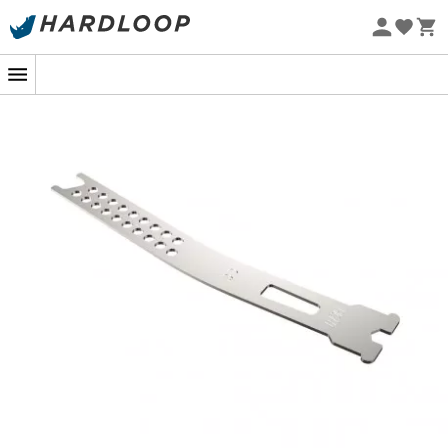
Letnie promocje 🔥 -5% DODATKOWO przy zakupie 2
produktów*, kod Summer5
Projekt eko