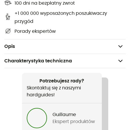
100 dni na bezpłatny zwrot
Charakterystyka
:
+1 000 000 wyposażonych poszukiwaczy
Kompatybilne ze wszystkimi rakami Petzl,
przygód
Sprzedawane w zestawie po 2,
Porady ekspertów
Gwarancja: 3 lata,
Waga: 70 g.
Opis
Charakterystyka techniczna
Polecane dla
Turystyka piesza / Skituring / Alpinizm
Potrzebujesz rady?
Skontaktuj się z naszymi
Rodzaj
hardguides!
Mężczyźni / Kobiety
Guillaume
Nazwa produktu
Ekspert produktów
Barrettes souples Flex