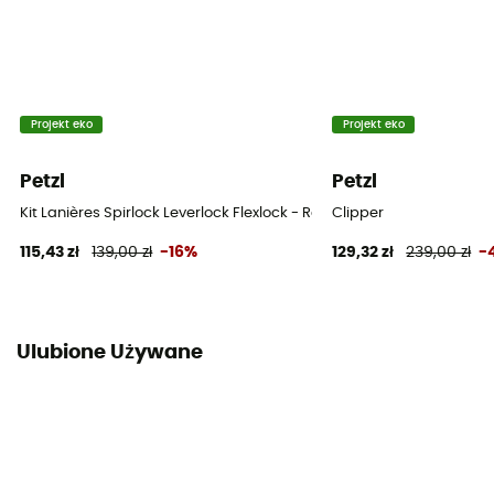
Projekt eko
Projekt eko
Petzl
Petzl
Kit Lanières Spirlock Leverlock Flexlock - Rakiety śnieżne
Clipper
115,43 zł
139,00 zł
-16%
129,32 zł
239,00 zł
-
Ulubione Używane