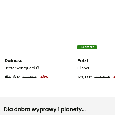
Projekt eko
Dainese
Petzl
Hector Wristguard 13
Clipper
164,36 zł
319,00 zł
-48%
129,32 zł
239,00 zł
-
Dla dobra wyprawy i planety...