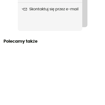
Gwarancja producenta
Skontaktuj się przez e-mail
3 year
Etykieta
Gwarantowane pochodzenie europejskie
new
Polecamy także
Sprawdź ulotkę