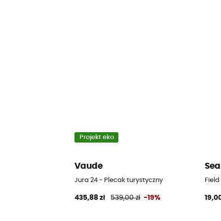
Projekt eko
Vaude
Sea
Jura 24 - Plecak turystyczny
Fiel
435,88 zł
539,00 zł
-19%
19,00