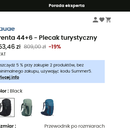
Summer5
Porada eksperta
Sprzęt turystyczny i trekkingowa
Plecaki turystyczne
aude
renta 44+6 - Plecak turystyczny
53,46 zł
809,00 zł
-19%
VAT
szczędź 5 % przy zakupie 2 produktów, bez
inimalnego zakupu, używając kodu Summer5.
ięcej info
lor
:
Black
zmiar
:
Przewodnik po rozmiarach