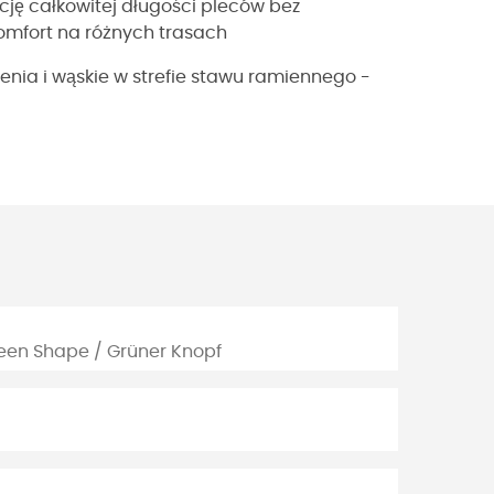
cję całkowitej długości pleców bez
mfort na różnych trasach
ienia i wąskie w strefie stawu ramiennego -
reen Shape / Grüner Knopf