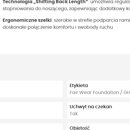
Technologia „Shifting Back Length”
: umożliwia regula
stopniowania do noszącego, zapewniając dodatkowy ko
Ergonomiczne szelki
: szerokie w strefie podparcia ram
doskonałe połączenie komfortu i swobody ruchu
Etykieta
Fair Wear Foundation / G
Uchwyt na czekan
Tak
Objętość