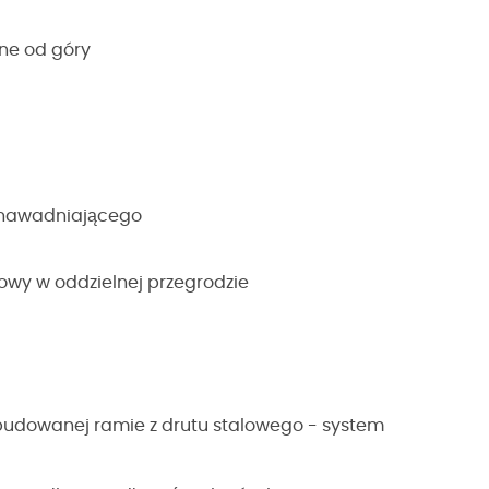
pne od góry
 nawadniającego
wy w oddzielnej przegrodzie
wbudowanej ramie z drutu stalowego - system