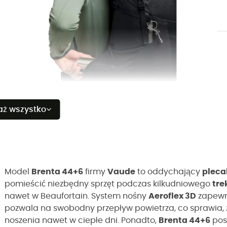
aż wszystko
Model
Brenta 44+6
firmy
Vaude
to oddychający
pleca
pomieścić niezbędny sprzęt podczas kilkudniowego
tre
nawet w Beaufortain. System nośny
Aeroflex 3D
zapewn
pozwala na swobodny przepływ powietrza, co sprawia,
noszenia nawet w ciepłe dni. Ponadto,
Brenta 44+6
pos