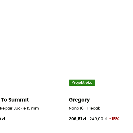
Projekt eko
 To Summit
Gregory
d Repair Buckle 15 mm
Nano 16 - Plecak
 zł
209,51 zł
249,00 zł
-15%