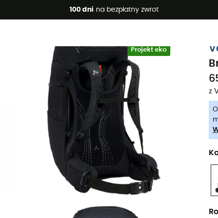
 promocje 🔥 -5% DODATKOWO przy zakupie 2 produktów*, kod 
100 dni
na bezpłatny zwrot
-5% Extra - Kod Summer5
V
Projekt eko
B
6
z 
O
m
W
Ko
Ro