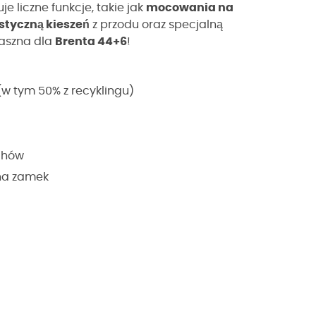
je liczne funkcje, takie jak
mocowania na
styczną kieszeń
z przodu oraz specjalną
raszna dla
Brenta 44+6
!
(w tym 50% z recyklingu)
chów
 na zamek