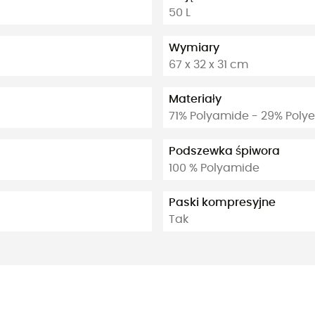
50 L
Wymiary
67 x 32 x 31 cm
Materiały
71% Polyamide - 29% Polye
Podszewka śpiwora
100 % Polyamide
Paski kompresyjne
Tak