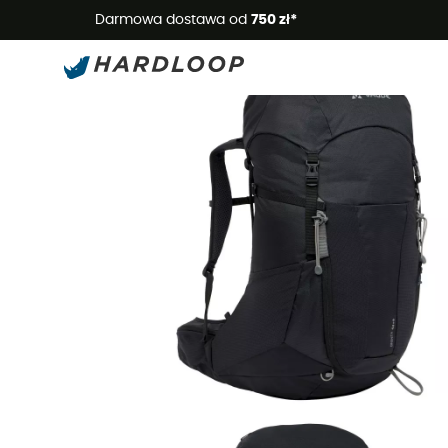
Letnie
Darmowa dostawa od
750 zł*