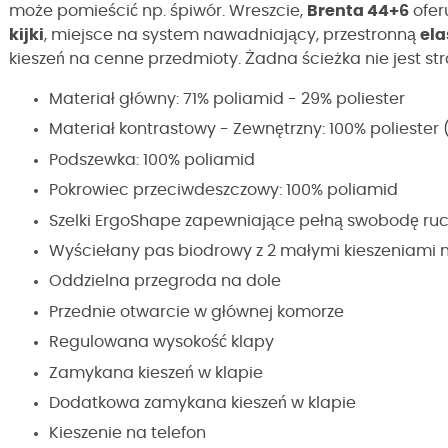
może pomieścić np. śpiwór. Wreszcie,
Brenta 44+6
oferu
kijki
, miejsce na system nawadniający, przestronną
ela
kieszeń na cenne przedmioty. Żadna ścieżka nie jest st
Materiał główny: 71% poliamid - 29% poliester
Materiał kontrastowy - Zewnętrzny: 100% poliester 
Podszewka: 100% poliamid
Pokrowiec przeciwdeszczowy: 100% poliamid
Szelki ErgoShape zapewniające pełną swobodę ru
Wyściełany pas biodrowy z 2 małymi kieszeniami
Oddzielna przegroda na dole
Przednie otwarcie w głównej komorze
Regulowana wysokość klapy
Zamykana kieszeń w klapie
Dodatkowa zamykana kieszeń w klapie
Kieszenie na telefon