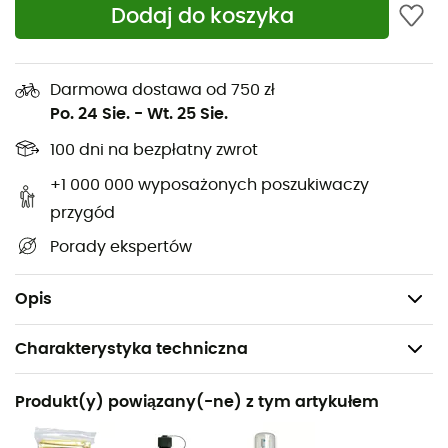
Paski kompresyjne na górze
Dodaj do koszyka
Wyjście na system hydracyjny
Pas piersiowy z mocowaniem na wyjście systemu
hydracyjnego
Darmowa dostawa od 750 zł
Po. 24 Sie.
-
Wt. 25 Sie.
Możliwości mocowania sprzętu
100 dni na bezpłatny zwrot
Odłączany pokrowiec przeciwdeszczowy w osobnej
komorze
+1 000 000 wyposażonych poszukiwaczy
Pokrowiec przeciwdeszczowy: tak
przygód
Wymiary: 63 x 32 x 30 cm
Porady ekspertów
Pojemność: 36+6 L
Waga: 1400 g
Opis
Charakterystyka techniczna
Polecane dla
Produkt(y) powiązany(-ne) z tym artykułem
Turystyka piesza