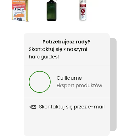
Ciężar
1400 g
Nazwa produktu
Brenta 36+6
Potrzebujesz rady?
Skontaktuj się z naszymi
Pasuje do systemu hydracyjnego
hardguides!
Tak
Uchwyt na kijki
Guillaume
Yes
Ekspert produktów
Zastosowana technologia
Aeroflex 3D / Shifting Back Length
Skontaktuj się przez e-mail
Materiały
29 % Polyester / 71 % Polyamide