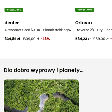
Projekt eko
Projekt eko
deuter
Ortovox
Aircontact Core 60+10 - Plecak trekkingowy meski
Traverse 28 S Dry - Ple
834,89 zł
1309,00 zł
-36%
584,23 zł
989,00 zł
Dla dobra wyprawy i planety...