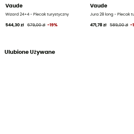
Vaude
Vaude
Tak
Wizard 24+4 - Plecak turystyczny
Jura 28 long - Plecak t
Podszewka śpiwora
544,30 zł
679,00 zł
-19%
471,78 zł
589,00 zł
-
100 % Polyamide
System noszenia
Plecy z oddychającej siatki / Shoulder straps
Ulubione Używane
Paski kompresyjne
Tak
Komory
2 kieszenie boczne z siateczki