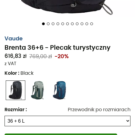
konstrukcję składającą się w 50% z poliestru z recyklingu,
co pozwala cieszyć się naturą, jednocześnie ją szanując!
Główne materiały: 71% poliamid - 29% poliester
Szelki ErgoShape zapewniające pełną swobodę
Vaude
ruchów
Brenta 36+6 - Plecak turystyczny
Wyściełany pas biodrowy z małą kieszonką na
zamek
616,83 zł
769,00 zł
-20%
z VAT
Kieszeń na zamek w klapie
Kolor
:
Black
Dodatkowa kieszeń na zamek w klapie
Kieszenie na telefon
Elastyczna kieszeń z przodu
Boczne kieszenie z elastycznego materiału
dostępne od góry
Rozmiar
:
Przewodnik po rozmiarach
2 mocowania na kije teleskopowe
Boczne paski kompresyjne