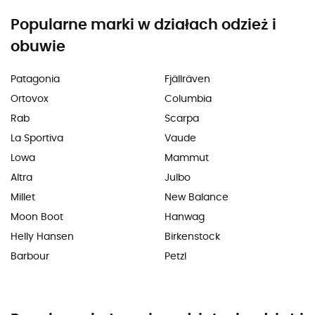
Popularne marki w działach odzież i
obuwie
Patagonia
Fjällräven
Ortovox
Columbia
Rab
Scarpa
La Sportiva
Vaude
Lowa
Mammut
Altra
Julbo
Millet
New Balance
Moon Boot
Hanwag
Helly Hansen
Birkenstock
Barbour
Petzl