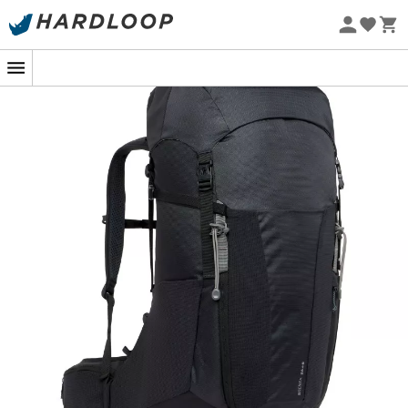
Letnie promocje 🔥 -5% DODATKOWO przy zakupie 2
produktów*, kod Summer5
Projekt eko
Dla sportowców poszukujących wszechstronnego
plecaka turystycznego
,
Brenta 36+6
od
Vaude
jest
idealnym wyborem. Ten
plecak Vaude
doskonale
nadaje się do wędrówek od schroniska do schroniska w
dolinie Chamonix lub masywie Fiz.
Brenta 36+6 od
Vaude
posiada innowacyjny system wentylacji pleców,
który zapewni Ci suchość nawet podczas najgorętszych
wędrówek. Jego wysoki komfort noszenia jest również
jednym z jego mocnych punktów, niezależnie od
dystansu czy terenu, komfort zawsze będzie na
najwyższym poziomie. Różne przegródki
Brenta 24
będą
idealne do przechowywania sprzętu, jednocześnie
utrzymując go w zasięgu ręki. Na koniec, ten
plecak
Vaude
oferuje dodatkową przestrzeń dzięki klapie, co
jest bardzo przydatne podczas długich wędrówek.
Wisienka na torcie: ten
plecak turystyczny Vaude
ma