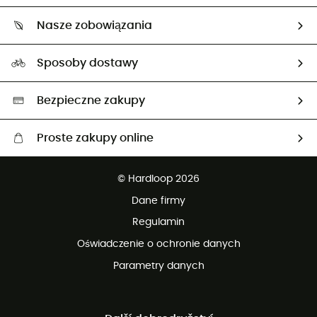
O nas
Zwrot artykułów i zwrot środków
Nasze zobowiązania
HardGuides
Przewodnik po rozmiarach
Nasz ślad węglowy
Ambasadorzy
Sposoby dostawy
Neutralność węglowa
Wybrane produkty eko
Bezpieczne zakupy
Proste zakupy online
Darmowa dostawa od 750 zł
© Hardloop 2026
100 dni na bezpłatny zwrot
Dane firmy
obsługi klienta
Regulamin
Oświadczenie o ochronie danych
Parametry danych