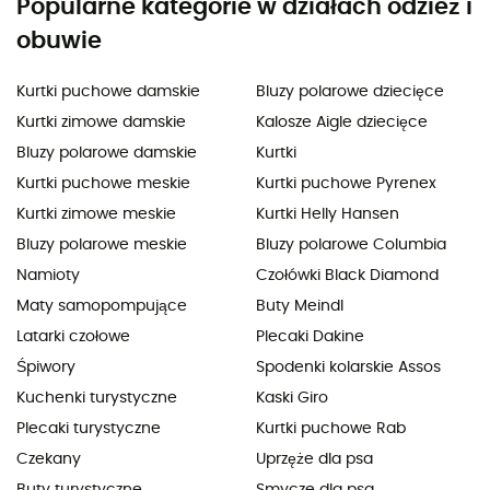
Popularne kategorie w działach odzież i
obuwie
Kurtki puchowe damskie
Bluzy polarowe dziecięce
Kurtki zimowe damskie
Kalosze Aigle dziecięce
Bluzy polarowe damskie
Kurtki
Kurtki puchowe meskie
Kurtki puchowe Pyrenex
Kurtki zimowe meskie
Kurtki Helly Hansen
Bluzy polarowe meskie
Bluzy polarowe Columbia
Namioty
Czołówki Black Diamond
Maty samopompujące
Buty Meindl
Latarki czołowe
Plecaki Dakine
Śpiwory
Spodenki kolarskie Assos
Kuchenki turystyczne
Kaski Giro
Plecaki turystyczne
Kurtki puchowe Rab
Czekany
Uprzęże dla psa
Buty turystyczne
Smycze dla psa