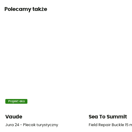
Pokrowiec przeciwdeszczowy
Polecamy także
Yes
Etykieta
Fair Wear Foundation / Green Shape / Grüner Knopf
Komora na śpiwór
Nie
Kieszenie
7 fickor
Objętość
42 L
Projekt eko
Wymiary
Vaude
Sea To Summit
63 x 32 x 30 cm
Jura 24 - Plecak turystyczny
Field Repair Buckle 15